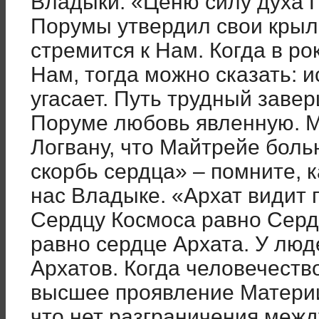
Владыки: «Ценю силу духа П
Порумы утвердил свои крыль
стремится к Нам. Когда в ро
Нам, тогда можно сказать: и
угасает. Путь трудный заве
Поруме любовь явленную. М
Логвану, что Майтрейе больн
скорбь сердца» – помните, к
нас Владыке. «Архат видит 
Сердцу Космоса равно Серд
равно сердце Архата. У люд
Архатов. Когда человечество
высшее проявление Материи
что нет разграничения меж