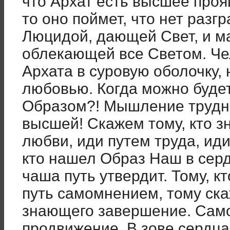
что Архат есть высшее про
то оно поймет, что нет раз
Люцидой, дающей Свет, и м
облекающей все Светом. Че
Архата в суровую оболочку,
любовью. Когда можно буде
Образом?! Мышление трудно
высшей! Скажем тому, кто зн
любви, иди путем труда, ид
кто нашел Образ Наш в серд
чаша путь утвердит. Тому, кт
путь самомнением, тому ска
знающего завершение. Сам
продвижение. В зове сердца