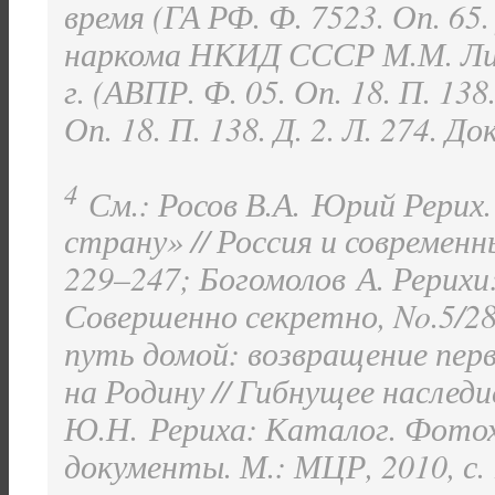
время (ГА РФ. Ф. 7523. Оп. 65.
наркома НКИД СССР М.М. Ли
г. (АВПР. Ф. 05. Оп. 18. П. 138.
Оп. 18. П. 138. Д. 2. Л. 274. Док
4
См.: Росов В.А. Юрий Рерих
страну» // Россия и современны
229–247; Богомолов А. Рерихи
Совершенно секретно, No.5/2
путь домой: возвращение перв
на Родину // Гибнущее наслед
Ю.Н. Рериха: Каталог. Фотох
документы. М.: МЦР, 2010, с. 