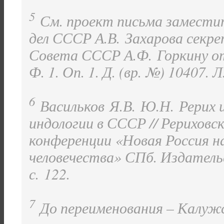
5
См. проект письма замести
дел СССР А.В. Захарова секр
Совета СССР А.Ф. Горкину от
Ф. 1. Оп. 1. Д. (вр. №) 10407. Л.
6
Васильков Я.В.
Ю.Н. Рерих и
индологии в СССР // Рериховс
конференции «Новая Россия н
человечества» СПб. Издатель
с. 122.
7
До переименования – Калужско