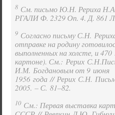
8
См. письмо Ю.Н. Рериха Н.А.
РГАЛИ Ф. 2329 Оп. 4. Д. 861 Л.
9
Согласно письму С.Н. Рериха
отправке на родину готовилос
выполненных на холсте, и 470
картоне). См.:
Рерих С.Н.
Пис
И.М. Богдановым от 9 июня
1956 года //
Рерих С.Н.
Письма
2005. – С. 81–82.
10
См.: Первая выставка карт
СССР //
Ревякин Д.Ю.
Гибнуще