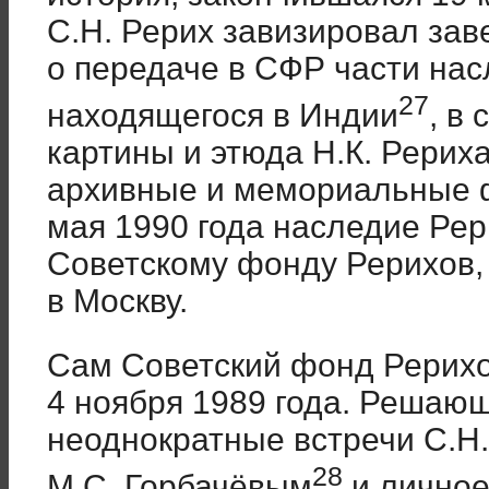
С.Н. Рерих завизировал за
о передаче в СФР части нас
27
находящегося в Индии
, в
картины и этюда Н.К. Рерих
архивные и мемориальные 
мая 1990 года наследие Ре
Советскому фонду Рерихов,
в Москву.
Сам Советский фонд Рерих
4 ноября 1989 года. Решающ
неоднократные встречи С.Н.
28
М.С. Горбачёвым
и личное