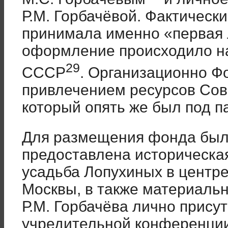
Р.М. Горбачёвой. Фактическ
принимала именно «первая л
оформление происходило на
29
СССР
. Организационно Ф
привлечением ресурсов Сов
который опять же был под п
Для размещения фонда бы
предоставлена историческа
усадьба Лопухиных в центр
Москвы, в также материальн
Р.М. Горбачёва лично прису
учредительной конференции