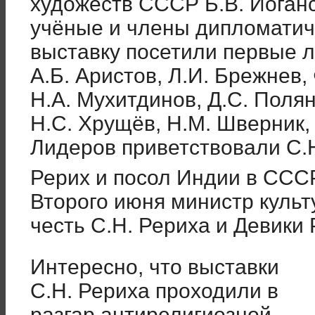
художеств СССР Б.В. Иоганс
учёные и члены дипломатиче
выставку посетили первые л
А.Б. Аристов, Л.И. Брежнев, 
Н.А. Мухитдинов, Д.С. Полян
Н.С. Хрущёв, Н.М. Шверник, 
Лидеров приветствовали С.Н
Рерих и посол Индии в СССР
Второго июня министр куль
честь С.Н. Рериха и Девики 
Интересно, что выставки
С.Н. Рериха проходили в
разгар антирелигиозной