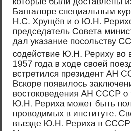
которые были доставлены из
Бангалоре специальным кур
Н.С. Хрущёв и о Ю.Н. Рерихе
председатель Совета минис
дал указание посольству С
содействие Ю.Н. Рериху во
1957 года в ходе своей поез
встретился президент АН С
Вскоре появилось заключен
востоковедения АН СССР о т
Ю.Н. Рериха может быть по
проводимых в институте. С
въезде Ю.Н. Рериха в СССР