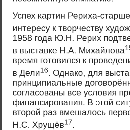
Успех картин Рериха-старше
интересу к творчеству худо
1958 года Ю.Н. Рерих подт
1
в выставке Н.А. Михайлова
время готовился к проведе
16
в Дели
. Однако, для выст
принципиальные договорённ
согласованы все условия пр
финансирования. В этой сит
второй раз вмешалось перво
17
Н.С. Хрущёв
.