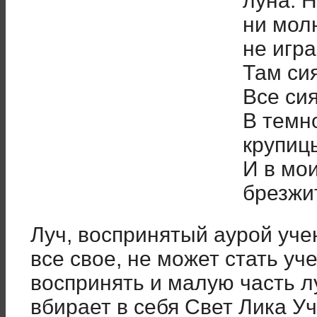
луна. Н
ни молн
не игра
Там сия
Все сия
В темн
крупиц
И в мо
брезжит
Луч, воспринятый аурой уче
все свое, не может стать уч
воспринять и малую часть л
вбирает в себя Свет Лика Уч