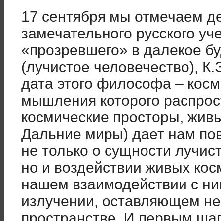
17 сентября мы отмечаем д
замечательного русского уч
«прозревшего» в далекое б
(лучистое человечество), К
дата этого философа – косм
мышления которого распрос
космические просторы, живы
Дальние миры) дает нам пов
не только о сущности лучис
но и воздействии живых косм
нашем взаимодействии с ни
излучении, оставляющем не
пространстве. И первым шаг