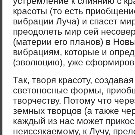
устремление к слиянию с кр
красоты (то есть приобщени
вибрации Луча) и спасет мир
преодолеть мир сей несове
(материи его планов) в Но
вибрациям, которые и опре
(эволюцию), уже сформиро
Так, творя красоту, создава
светоносные формы, приоб
творчеству. Потому что чере
земных творцов (а также че
каждый из нас может прикос
неиссякаемому, к Лучу, пр