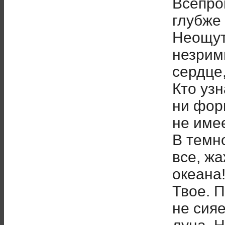
Всепро
глубже 
Неощут
незрим
сердце,
Кто узн
ни форм
не име
В темно
все, ж
океана
Твое. 
не сияе