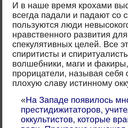
И в наше время крохами выс
всегда падали и падают со с
пользуются люди невысокого
нравственного развития дл
спекулятивных целей. Все э
спиритисты и спиритуалист
волшебники, маги и факиры,
прорицатели, называя себя 
плохую славу истинному ок
«
На Западе появилось мн
престидижитаторов, учите
оккультистов, которые вр