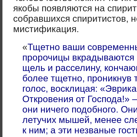
якобы появляются на спирит
собравшихся спиритистов, н
мистификация.
«
Тщетно ваши современны
пророчицы вкрадываются 
щель и расселину, кончаю
более тщетно, проникнув 
голос, восклицая: «Эврик
Откровения от Господа!» 
они ничего подобного. Он
летучих мышей, менее сл
к ним; а эти незваные гос