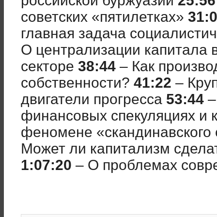
российской буржуазии
25:56
советских «пятилетках»
31:
главная задача социалисти
О централизации капитала
секторе
38:44
– Как произв
собственности?
41:22
– Кру
двигатели прогресса
53:44
–
финансовых спекуляциях и 
феномене «скандинавского
Может ли капитализм сдела
1:07:20
– О проблемах совр