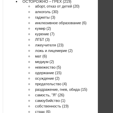
ОСТОРОЖНО – ГРЕХ
(219)
аборт, отказ от детей
(20)
алкоголь
(30)
гаджеты
(3)
инклюзивное образование
(6)
кумир
(2)
курение
(7)
ЛГБТ
(3)
лжеучителя
(23)
ложь и лицемерие
(2)
мат
(6)
медиум
(2)
невежество
(5)
одержание
(15)
осуждение
(2)
предательство
(4)
раздражение, гнев, обида
(15)
самость, "Я"
(26)
самоубийство
(1)
собственность
(19)
страх
(6)