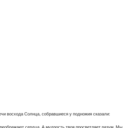
речи восхода Солнца, собравшиеся у подножия сказали:
преображают сердца. А мудрость твоя просветляет разум. Мы