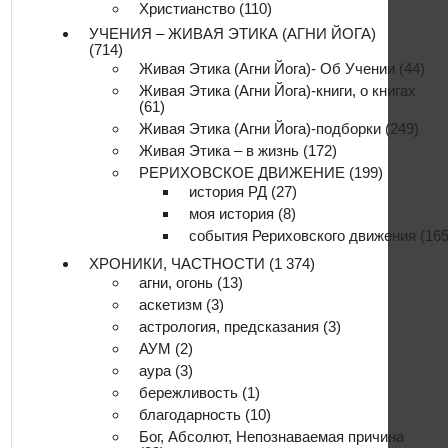
Христианство
(110)
УЧЕНИЯ – ЖИВАЯ ЭТИКА (АГНИ ЙОГА)
(714)
Живая Этика (Агни Йога)- Об Учении
(44)
Живая Этика (Агни Йога)-книги, о книгах
(61)
Живая Этика (Агни Йога)-подборки
(249)
Живая Этика – в жизнь
(172)
РЕРИХОВСКОЕ ДВИЖЕНИЕ
(199)
история РД
(27)
моя история
(8)
события Рериховского движения
(165
ХРОНИКИ, ЧАСТНОСТИ
(1 374)
агни, огонь
(13)
аскетизм
(3)
астрология, предсказания
(3)
АУМ
(2)
аура
(3)
бережливость
(1)
благодарность
(10)
Бог, Абсолют, Непознаваемая причина