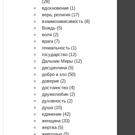
(28)
вдохновение
(1)
вера, религия
(17)
взаимозависимость
(8)
Вождь
(5)
воля
(2)
враги
(7)
гениальность
(1)
государство
(12)
Дальние Миры
(12)
дисциплина
(5)
добро и зло
(50)
доверие
(2)
достоинство
(4)
дружелюбие
(2)
духовность
(2)
душа
(15)
единение
(42)
женщина
(33)
жертва
(5)
животные
(5)