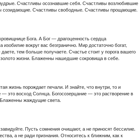
 мудрые. Счастливы осознавшие себя. Счастливы возлюбившие
ы созидающие. Счастливы свободные. Счастливы прощающие.
ровищнице Бога. А Бог — драгоценность сердца
а изобилие вокруг вас безгранично. Мир достаточно богат,
даете, тем больше получаете. Счастье стоит у порога вашего
 золото жизни. Блаженны нашедшие сокровища в себе.
ая жизнь порождает печали. И знайте, что внутри, то и
е — это восход Солнца. Богосозерцание — это растворение в
. Блаженны жаждущие света.
завидуйте. Пусть сомнения очищают, а не приносят бессилие.
ства, а не ради признания. Относитесь к ближним, как к