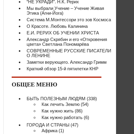
“НЕ УКРАДИ”. Н.К. Рерих
Мы выбрали Учение – Учение Живая
Этика (Агни-Йога)
Система М.Монтессори это зов Космоса
О Красоте. Любовь Калинина
Е.И. РЕРИХ ОБ УЧЕНИИ ХРИСТА
Александр Скрябин и его «Откровения
цвета» Светлана Пономарёва
СОВРЕМЕННЫЕ РУССКИЕ ПИСАТЕЛИ
О ЛЕНИНЕ
Заметки верующего. Александр Гримм
Краткий обзор 15-й пятилетки КНР
ОБЩЕЕ МЕНЮ
БЫТЬ ПОЛЕЗНЫМ ЛЮДЯМ
(338)
Как лечить Землю
(54)
Как нужно жить
(86)
Как нужно работать
(6)
ГОРОДА И СТРАНЫ
(47)
Африка
(1)