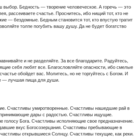
ш выбор. Бедность — творение человеческое. А горечь — это
ея, рассеиваете счастье. Проснитесь, ибо нищий тот, кто не
жие — бездомные. Бедным становится тот, кто впустую тратит
зволяйте толпе погубить вашу душу. Да не будет богатство
внивайте и не разделяйте. За все благодарите. Радуйтесь,
бящие себя любят все. Благословляйте опасности, ибо смелые
частье обойдет вас. Молитесь, но не торгуйтесь с Богом. И
ье — лучшая пища для души.
. Счастливы умиротворенные. Счастливы нашедшие рай в
 принимающие дары с радостью. Счастливы ищущие.
 голосу Бога. Счастливы исполняющие свое предназначение.
давшие вкус Богосозерцания. Счастливы пребывающие в
частливы открывшиеся Солнцу. Счастливы текущие, как реки.