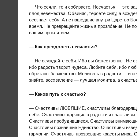
— Что сеяли, то и собираете. Несчастья — это ва
плод невежества. Обвиняя, теряете силу, а вождел
осознает себя. А не нашедшие внутри Царство Бо
время. Не превращайте жизнь в прозябание. Не по
вашим проклятием.
— Как преодолеть несчастья?
— Не осуждайте себя. Ибо вы божественны. Не сра
ибо радость творит чудеса. Любите себя, ибо лю
обретают блаженство. Молитесь в радости — и нес
знайте, восхваление — лучшая молитва, а счаст
— Каков путь к счастью?
— Счастливы ЛЮБЯЩИЕ, счастливы благодарящие
себе. Счастливы дарящие в радости и счастливы
Счастливы пробудившиеся. Счастливы внимающие
Счастливы познавшие Единство. Счастливы изве
гармонии. Счастливы прозревшие красоты мира. С