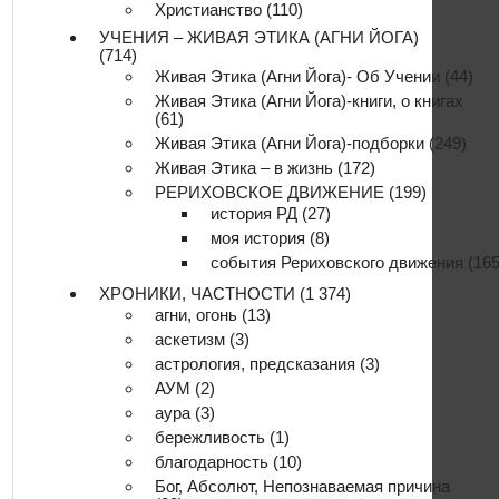
Христианство
(110)
УЧЕНИЯ – ЖИВАЯ ЭТИКА (АГНИ ЙОГА)
(714)
Живая Этика (Агни Йога)- Об Учении
(44)
Живая Этика (Агни Йога)-книги, о книгах
(61)
Живая Этика (Агни Йога)-подборки
(249)
Живая Этика – в жизнь
(172)
РЕРИХОВСКОЕ ДВИЖЕНИЕ
(199)
история РД
(27)
моя история
(8)
события Рериховского движения
(165
ХРОНИКИ, ЧАСТНОСТИ
(1 374)
агни, огонь
(13)
аскетизм
(3)
астрология, предсказания
(3)
АУМ
(2)
аура
(3)
бережливость
(1)
благодарность
(10)
Бог, Абсолют, Непознаваемая причина