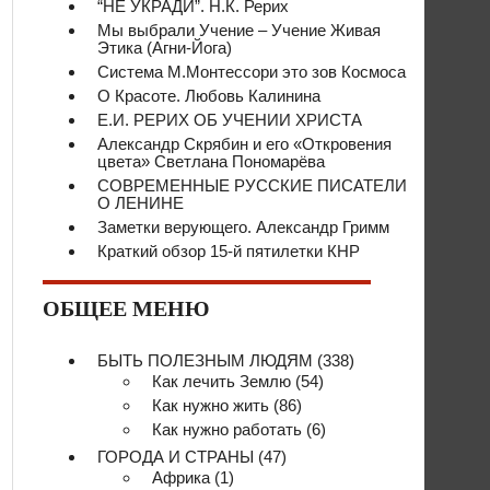
“НЕ УКРАДИ”. Н.К. Рерих
Мы выбрали Учение – Учение Живая
Этика (Агни-Йога)
Система М.Монтессори это зов Космоса
О Красоте. Любовь Калинина
Е.И. РЕРИХ ОБ УЧЕНИИ ХРИСТА
Александр Скрябин и его «Откровения
цвета» Светлана Пономарёва
СОВРЕМЕННЫЕ РУССКИЕ ПИСАТЕЛИ
О ЛЕНИНЕ
Заметки верующего. Александр Гримм
Краткий обзор 15-й пятилетки КНР
ОБЩЕЕ МЕНЮ
БЫТЬ ПОЛЕЗНЫМ ЛЮДЯМ
(338)
Как лечить Землю
(54)
Как нужно жить
(86)
Как нужно работать
(6)
ГОРОДА И СТРАНЫ
(47)
Африка
(1)