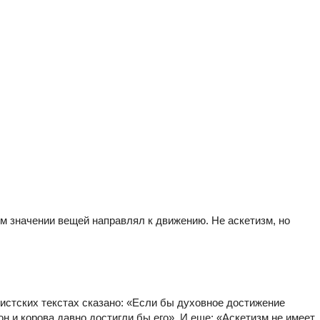
 значении вещей направлял к движению. Не аскетизм, но
стских текстах сказано: «Если бы духовное достижение
н и корова давно достигли бы его». И еще: «Аскетизм не имеет