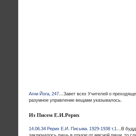
Агни Йога, 247
…Завет всех Учителей о преходящем
разумное управление вещами указывалось.
Из Писем Е.И.Рерих
14.06.34 Рерих Е.И. Письма. 1929-1938 т.1
…В будди
заключалось лишь в отказе от мясной пищи, то сло