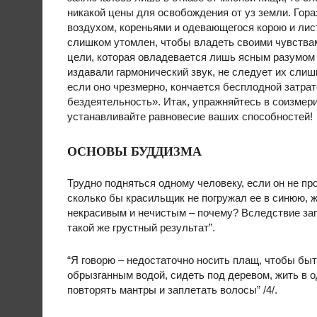
никакой цены для освобождения от уз земли. Гор
воздухом, кореньями и одевающегося корою и лис
слишком утомлен, чтобы владеть своими чувства
цели, которая овладевается лишь ясным разумом
издавали гармонический звук, не следует их слиш
если оно чрезмерно, кончается бесплодной затрат
бездеятельность». Итак, упражняйтесь в соизмер
устанавливайте равновесие ваших способностей!
ОСНОВЫ БУДДИЗМА
Трудно подняться одному человеку, если он не пр
сколько бы красильщик не погружал ее в синюю, ж
некрасивым и нечистым – почему? Вследствие заг
такой же грустный результат”.
“Я говорю – недостаточно носить плащ, чтобы бы
обрызганным водой, сидеть под деревом, жить в о
повторять мантры и заплетать волосы” /4/.