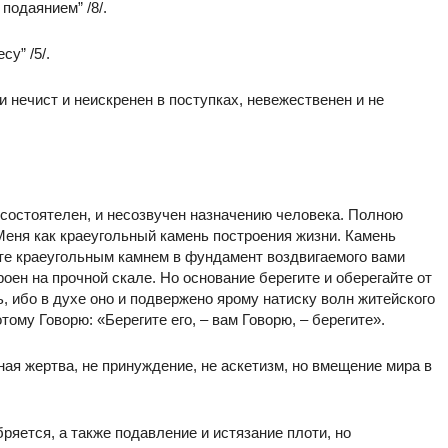
подаянием” /8/.
су” /5/.
чи нечист и неискренен в поступках, невежественен и не
несостоятелен, и несозвучен назначению человека. Полною
Меня как краеугольный камень построения жизни. Камень
ите краеугольным камнем в фундамент воздвигаемого вами
оен на прочной скале. Но основание берегите и оберегайте от
 ибо в духе оно и подвержено ярому натиску волн житейского
тому Говорю: «Берегите его, – вам Говорю, – берегите».
нная жертва, не принуждение, не аскетизм, но вмещение мира в
обряется, а также подавление и истязание плоти, но