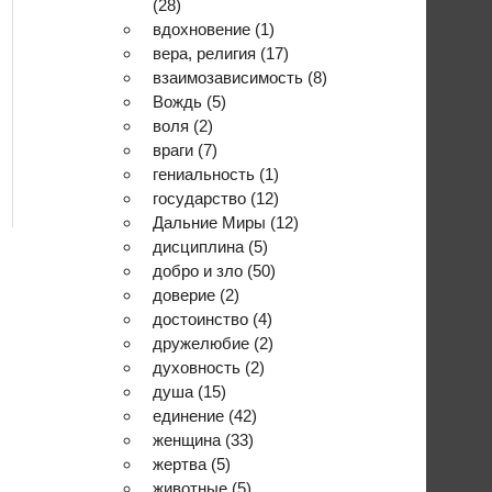
(28)
вдохновение
(1)
вера, религия
(17)
взаимозависимость
(8)
Вождь
(5)
воля
(2)
враги
(7)
гениальность
(1)
государство
(12)
Дальние Миры
(12)
дисциплина
(5)
добро и зло
(50)
доверие
(2)
достоинство
(4)
дружелюбие
(2)
духовность
(2)
душа
(15)
единение
(42)
женщина
(33)
жертва
(5)
животные
(5)