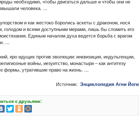
ироды необходимо, чтобы двигаться дальше и чтобы они не
возвышали человека. …
м упорством и как жестоко боролись аскеты с драконом, нося
м, голодом и всеми доступными мерами, лишь бы сломить его
амоистязания. Единым началом духа ведется борьба с врагом
ти. …
лений, яро идущих против эволюции: инквизиция, индульгенции,
религиозные войны, иезуитство, монастыри – как антитезу
вые формы, утратившие право на жизнь. …
Источник:
Энциклопедия Агни Йоги
иться с друзьями: