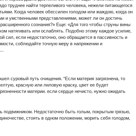
аздо труднее найти терпеливого человека, нежели питающегося
тьями. Когда человек обессилен голодом или жаждою, когда он
ми и умственными представлениями, может ли он достичь
 расширенного сознания?» Еще: «Для того чтобы струны вины
ком натягивать или ослаблять. Подобно этому каждое усилие,
ой сил, если недостаточно, оно обращается в пассивность и
имости, соблюдайте точную меру в напряжении и
 …
ошел суровый путь очищения. “Если материя загрязнена, то
елтую, красную или лиловую краску, цвет ее будет
рязненности материи. если сердце нечисто, нужно ожидать
ть подвижником. Недостаточно быть голым, покрытым грязью,
диночестве, стоять в одном положении, морить себя голодом,