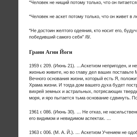
“Человек не нищий потому только, что он питается 
“Человек не аскет потому только, что он живет в ле
“Не достоин желтого одеяния, кто носит его, буду
победивший самого себя” /8/.
Грани Агни Йоги
1959 г. 209. (Июнь 21). …Аскетизм непригоден, и 
жизнью живите, но во главу дел ваших поставьте 
Вечного основания жизни, который есть Я, полож
Храма жизни. И тогда дом вашего духа будет постр
вихрей земных и астральных, потрясающих твердь,
моря, и яро пытается тьма основание сдвинуть. По
1961 г. 086. (Июнь 30). … Не отказ, не насильстве
его видимом и невидимом аспектах. …
1963 г. 006. (М. А. Й.). … Аскетизм Учением не од