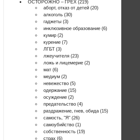
ОСТОРОЖНО – ГРЕХ
(219)
аборт, отказ от детей
(20)
алкоголь
(30)
гаджеты
(3)
инклюзивное образование
(6)
кумир
(2)
курение
(7)
ЛГБТ
(3)
лжеучителя
(23)
ложь и лицемерие
(2)
мат
(6)
медиум
(2)
невежество
(5)
одержание
(15)
осуждение
(2)
предательство
(4)
раздражение, гнев, обида
(15)
самость, "Я"
(26)
самоубийство
(1)
собственность
(19)
страх
(6)