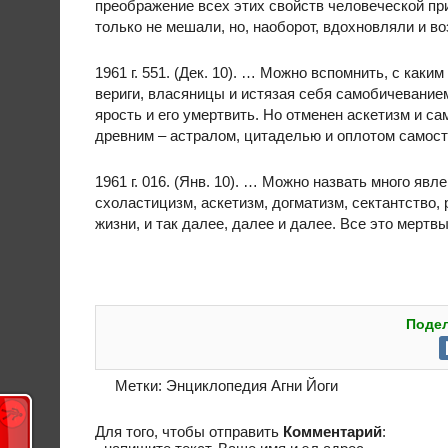
преображение всех этих свойств человеческой пр
только не мешали, но, наоборот, вдохновляли и 
1961 г. 551. (Дек. 10). … Можно вспомнить, с каки
вериги, власяницы и истязая себя самобичевание
ярость и его умертвить. Но отменен аскетизм и с
древним – астралом, цитаделью и оплотом самос
1961 г. 016. (Янв. 10). … Можно назвать много яв
схоластицизм, аскетизм, догматизм, сектантство, 
жизни, и так далее, далее и далее. Все это мерт
Подел
Метки:
Энциклопедия Агни Йоги
Для того, чтобы отправить
Комментарий
: