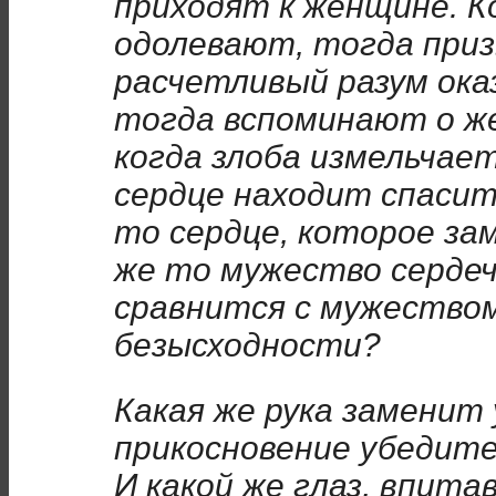
приходят к женщине. К
одолевают, тогда при
расчетливый разум ока
тогда вспоминают о же
когда злоба измельчае
сердце находит спасит
то сердце, которое за
же то мужество сердеч
сравнится с мужество
безысходности?
Какая же рука заменит
прикосновение убедите
И какой же глаз, впита