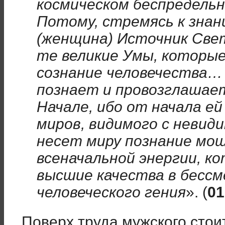
космическом беспредель
Потому, стремясь к знан
(женщина) Источник Свет
те великие Умы, которые
сознание человечества…
познает и провозглашае
Начале, ибо от начала ей
миров, видимого с невид
несет миру познание мощ
всеначальной энергии, к
высшие качества в бесс
человеческого гения
». (
01
Поверх труда мужского сто