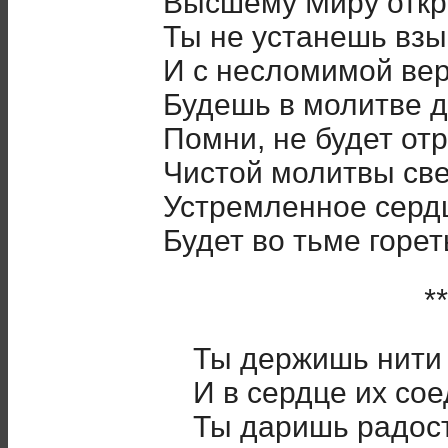
Высшему Миру откр
Ты не устанешь взы
И с несломимой вер
Будешь в молитве д
Помни, не будет отр
Чистой молитвы све
Устремленное серд
Будет во тьме горет
**
Ты держишь нити 
И в сердце их со
Ты даришь радост