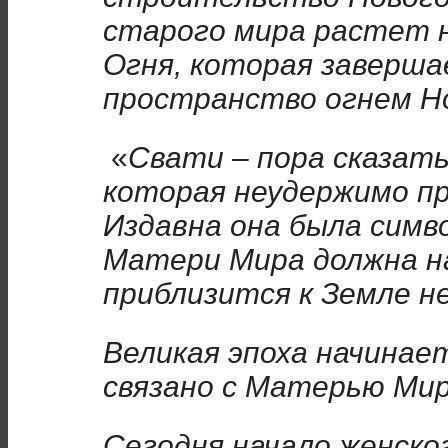
старого мира растет н
Огня, которая заверш
пространство огнем Н
«
Свати – пора сказать
которая неудержимо пр
Издавна она была симв
Матери Мира должна на
приблизится к Земле н
Великая эпоха начинает
связано с Матерью Ми
Сегодня начало женског