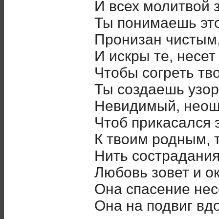
И всех молитвой
Ты понимаешь эт
Пронизан чистым,
И искры те, несет
Чтобы согреть тв
Ты создаешь узор
Невидимый, неощ
Чтоб прикасался э
К твоим родным,
Нить сострадания
Любовь зовет и о
Она спасение нес
Она на подвиг вд