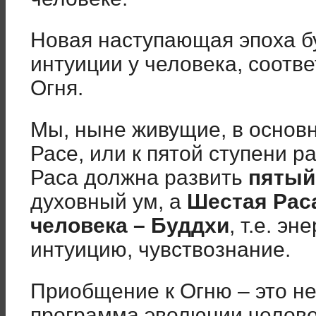
Новая наступающая эпоха б
интуиции у человека, соотв
Огня.
Мы, ныне живущие, в основ
Расе, или к пятой ступени р
Раса должна развить
пятый
духовный ум, а
Шестая Рас
человека – Буддхи
, т.е. э
интуицию, чувствознание.
Приобщение к Огню – это н
программа эволюции челове