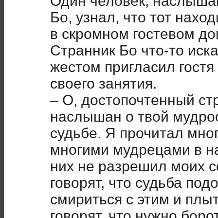
Один человек, наслыша
Бо, узнал, что тот наход
в скромном гостевом до
Странник Бо что-то иска
жестом пригласил гостя 
своего занятия.
– О, достопочтенный ст
наслышан о твой мудрос
судьбе. Я прочитал мног
многими мудрецами в на
них не разрешил моих с
говорят, что судьба под
смириться с этим и плы
говорят, что нужно боро