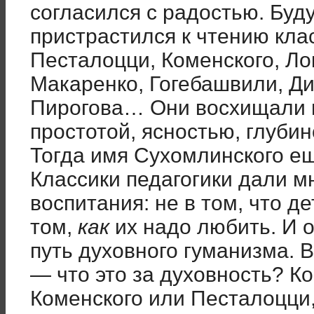
согласился с радостью. Буд
пристрастился к чтению кла
Песталоцци, Коменского, Ло
Макаренко, Гогебашвили, Ди
Пирогова… Они восхищали и
простотой, ясностью, глуби
Тогда имя Сухомлинского ещ
Классики педагогики дали м
воспитания: не в том, что д
том,
как
их надо любить. И 
путь духовного гуманизма. 
— что это за духовность? Ко
Коменского или Песталоцци,