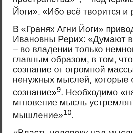
Йоги». «Ибо всё творится 
В «Гранях Агни Йоги» приво
Ивановны Рерих: «Думают в
– во владении только немног
главным образом, в том, чт
сознание от огромной масс
ненужных мыслей, которые 
9
сознание»
. Необходимо «н
мгновение мысль устремлят
10
мышление»
.
«Власть человеку над мысль