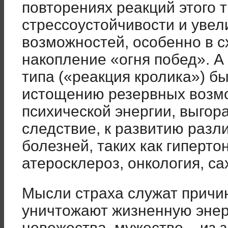
повторениях реакций этого 
стрессоустойчивости и уве
возможностей, особенно в с
накопление «огня побед». А
типа («реакция кролика») бы
истощению резервных возмо
психической энергии, выгор
следствие, к развитию разл
болезней, таких как гиперто
атеросклероз, онкология, са
Мысли страха служат причин
уничтожают жизненную энер
невежества, мужество – из з