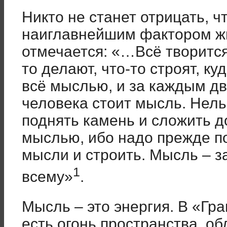
Никто не станет отрицать, ч
наиглавнейшим фактором жи
отмечается: «…Bcё творится
то делают, что-то строят, ку
всё мыслью, и за каждым д
человека стоит мысль. Нел
поднять камень и сложить д
мыслью, ибо надо прежде п
мысли и строить. Мысль – з
1
всему»
.
Мысль – это энергия. В «Гр
есть огонь пространства, о