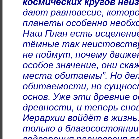
космических кругов неи
дают равновесие, которо
планеты особенно необхо
Наш План есть исцелени
тёмные так неистовству
не поймут, почему движе
особое значение, они ска
места обитаемы”. Но дел
обитаемости, но сущност
основ. Уже эти древние 
древности, и теперь сно
Иерархии войдёт в жизнь
только в благосостоянии 
водворения равновесия п