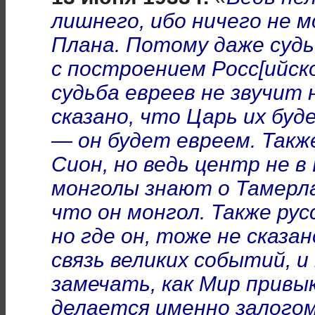
лишнего, ибо ничего не 
Плана. Потому даже судь
с построением Росс[ийско
судьба евреев не звучит 
сказано, что Царь их буд
— он будет евреем. Такж
Сион, но ведь центр не в
монголы знают о Тамерлан
что он монгол. Также рус
но где он, тоже не сказа
связь великих событий, и
замечать,
как Мир привы
делается именно залогом