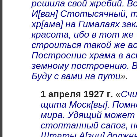
решила свой жребий. В
И[ван] Стотысячный, т
хр[ама] на Гималаях за
красота, ибо в тот же
строиться такой же ас
Построение храма в а
земному построению. В
Буду с вами на пути
».
1 апреля 1927 г
.
«
Счи
щита Моск[вы]. Помн
мира. Удящий может 
стоптанный сапог, но
Штаты А[зии] должн