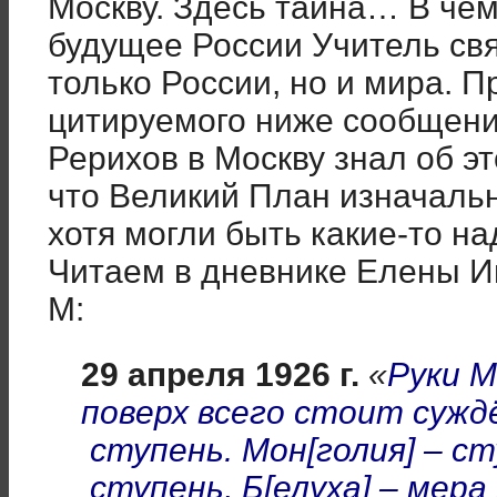
Москву. Здесь тайна… В чё
будущее России Учитель свя
только России, но и мира. П
цитируемого ниже сообщени
Рерихов в Москву знал об э
что Великий План изначальн
хотя могли быть какие-то н
Читаем в дневнике Елены И
М:
29 апреля 1926 г.
«
Руки М
поверх всего стоит суждён
ступень. Мон[голия] – с
ступень, Б[елуха] – мера