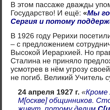
В этом пассаже дважды упо
Государство! И ещё:
«
Мы го
Сергия и потому поддерж
В 1926 году Рерихи посетил
– с предложением сотрудни
Высокой Иерархией. Но прав
Сталина не приняло предл
усмотрев в нём угрозу своей
не погиб. Великий Учитель 
24 апреля 1927 г.
«
Кроме 
М[оскве] общинников. Ст
живут, потому делим
С[и