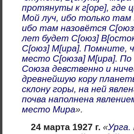
протянуты к г[оре], где
Мой луч, ибо только там
ибо там назовётся С[оюзо
лет будет С[оюз] В[осто
С[оюз] М[ира]. Помните, 
место С[оюза] М[ира]. П
Союза девственно и ниче
древнейшую кору планет
склону горы, на ней
явлен
почва наполнена явление
место Мира
».
24 марта 1927 г.
«
Урга.