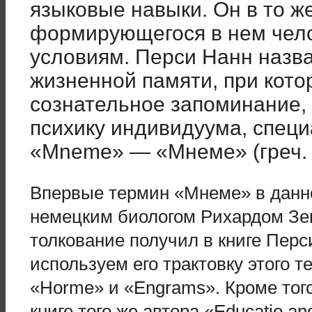
языковые навыки. Он в то ж
формирующегося в нем чел
условиям. Перси Нанн назв
жизненной памяти, при кото
сознательное запоминание, 
психику индивидуума, спец
«Mneme» — «Мнеме» (греч. 
Впервые термин «Мнеме» в данн
немецким биологом Рихардом Зе
толкование получил в книге Перс
используем его трактовку этого т
«Ноrmе» и «Engrams». Кроме тог
книге того же автора «Educatio and 