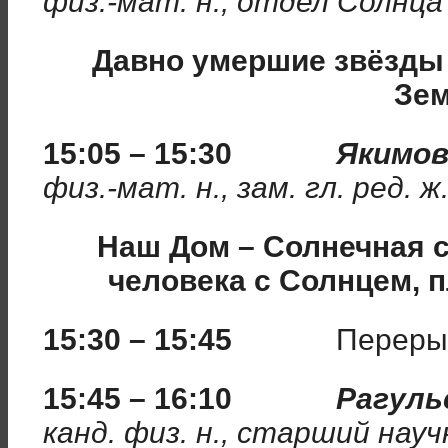
физ.-мат. н.,
отдел Солнца
Давно умершие звёзды
Зе
15:05 – 15:30
Якимов
физ.-мат. н., зам. гл. ред. 
Наш Дом – Солнечная 
человека с Солнцем, 
15:30 – 15:45
Переры
15:45 – 16:10
Рагуль
канд. физ. н., старший нау