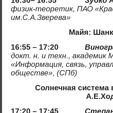
16:30– 16:55
Зубко 
физик-теоретик, ПАО «Кра
им.С.А.Зверева»
Майя: Шанк
16:55 – 17:20
Виногр
докт. н. и техн., академик
«Информация, связь, управл
обществе», (СПб)
Солнечная система 
А.Е.Хо
17:20 – 17:45
Степан