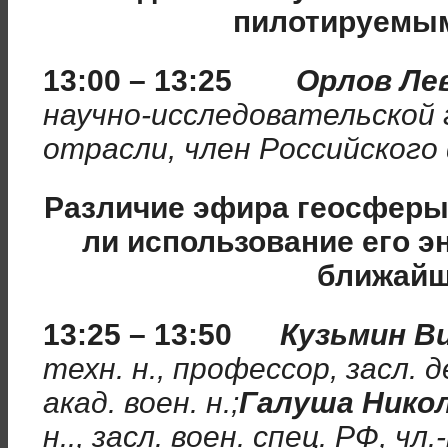
пилотируемы
13:00 – 13:25
Орлов Ле
научно-исследовательской 
отрасли, член Российског
Различие эфира геосферы
ли использование его э
ближайш
13:25 – 13:50
Кузьмин В
техн. н., профессор, засл. 
акад. воен. н.;
Галуша Нико
н.., засл. воен. спец. РФ, чл.