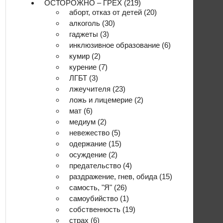
ОСТОРОЖНО – ГРЕХ
(219)
аборт, отказ от детей
(20)
алкоголь
(30)
гаджеты
(3)
инклюзивное образование
(6)
кумир
(2)
курение
(7)
ЛГБТ
(3)
лжеучителя
(23)
ложь и лицемерие
(2)
мат
(6)
медиум
(2)
невежество
(5)
одержание
(15)
осуждение
(2)
предательство
(4)
раздражение, гнев, обида
(15)
самость, "Я"
(26)
самоубийство
(1)
собственность
(19)
страх
(6)