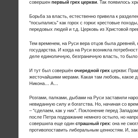
совершен
первый грех церкви
. Так появилось хр
Борьба за власть, естественно привела к раздел
“посыпались” как горох с горки: крестовые походы
передовых людей и т.д. Церковь из Христовой пре
Тем временем, на Руси вера отцов была древней,
государства. И когда на Руси возникла потребност
деле единоличную, безграничную власть, то был
И тут был совершён
очередной грех
церкви: Пра
жесточайшими мерами. Какая там любовь, какое
Никона… А…
Розгами, палками, дыбами на Руси заставили наро
невиданную силу и богатства. Но, начиная со вре
– “сделаем, как у них”. Поклонение перед Запад
после Петра подражание немного остыло, но напра
совершила еще один
страшный грех
: она не смо
противопоставить либеральным ценностям. И, зак