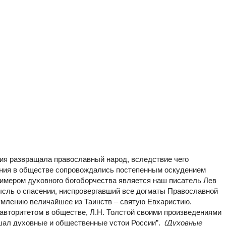
ия развращала православный народ, вследствие чего
ния в обществе сопровождались постепенным оскудением
римером духовного богоборчества является наш писатель Лев
ысль о спасении, ниспровергавший все догматы Православной
умлению величайшее из Таинств – святую Евхаристию.
вторитетом в обществе, Л.Н. Толстой своими произведениями
шал духовные и общественные устои России”.
(Духовные