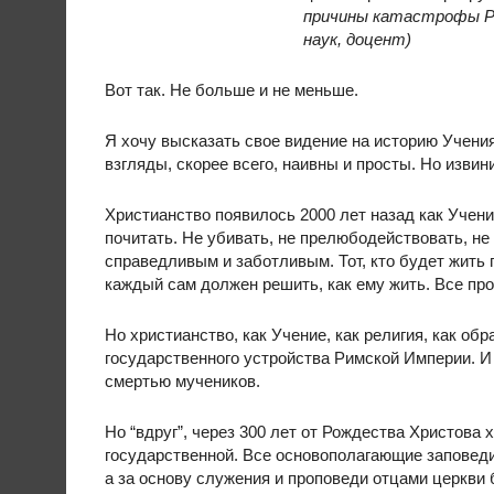
причины катастрофы Рос
наук, доцент)
Вот так. Не больше и не меньше.
Я хочу высказать свое видение на историю Учения
взгляды, скорее всего, наивны и просты. Но извини
Христианство появилось 2000 лет назад как Учен
почитать. Не убивать, не прелюбодействовать, не
справедливым и заботливым. Тот, кто будет жить п
каждый сам должен решить, как ему жить. Все про
Но христианство, как Учение, как религия, как о
государственного устройства Римской Империи. И
смертью мучеников.
Но “вдруг”, через 300 лет от Рождества Христова 
государственной. Все основополагающие заповеди 
а за основу служения и проповеди отцами церкви