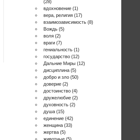
(28)
вдохновение
(1)
вера, религия
(17)
взаимозависимость
(8)
Вождь
(5)
воля
(2)
враги
(7)
гениальность
(1)
государство
(12)
Дальние Миры
(12)
дисциплина
(5)
добро и зло
(50)
доверие
(2)
достоинство
(4)
дружелюбие
(2)
духовность
(2)
душа
(15)
единение
(42)
женщина
(33)
жертва
(5)
животные
(5)