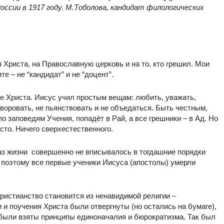
сии в 1917 году. М.Тоболова, кандидат филологических
 Христа, на Православную церковь и на то, кто грешил. Мои
те – не “кандидат” и не “доцент”.
ие Христа. Иисус учил простым вещам: любить, уважать,
 воровать, не пьянствовать и не объедаться. Быть честным,
о заповедям Учения, попадёт в Рай, а все грешники – в Ад. Но
сто. Ничего сверхестественного.
браз жизни совершенно не вписывалось в тогдашние порядки
 поэтому все первые ученики Иисуса (апостолы) умерли
христианство становится из ненавидимой религии –
и поучения Христа были отвергнуты (но остались на бумаге),
 были взяты принципы единоначалия и бюрократизма. Так был