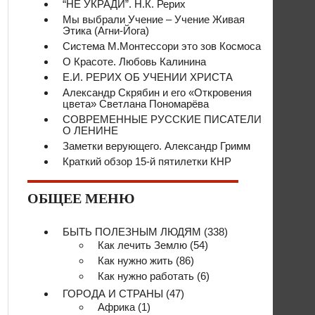
“НЕ УКРАДИ”. Н.К. Рерих
Мы выбрали Учение – Учение Живая
Этика (Агни-Йога)
Система М.Монтессори это зов Космоса
О Красоте. Любовь Калинина
Е.И. РЕРИХ ОБ УЧЕНИИ ХРИСТА
Александр Скрябин и его «Откровения
цвета» Светлана Пономарёва
СОВРЕМЕННЫЕ РУССКИЕ ПИСАТЕЛИ
О ЛЕНИНЕ
Заметки верующего. Александр Гримм
Краткий обзор 15-й пятилетки КНР
ОБЩЕЕ МЕНЮ
БЫТЬ ПОЛЕЗНЫМ ЛЮДЯМ
(338)
Как лечить Землю
(54)
Как нужно жить
(86)
Как нужно работать
(6)
ГОРОДА И СТРАНЫ
(47)
Африка
(1)