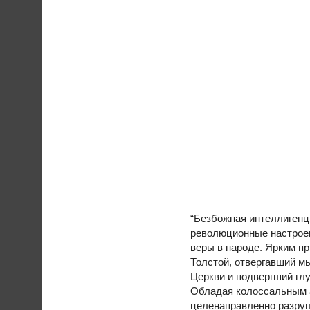
“Безбожная интеллигенц
революционные настрое
веры в народе. Ярким п
Толстой, отвергавший м
Церкви и подвергший гл
Обладая колоссальным а
целенаправленно разру