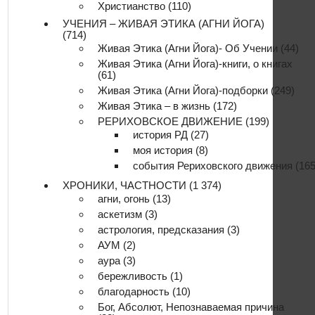
Христианство
(110)
УЧЕНИЯ – ЖИВАЯ ЭТИКА (АГНИ ЙОГА)
(714)
Живая Этика (Агни Йога)- Об Учении
(44)
Живая Этика (Агни Йога)-книги, о книгах
(61)
Живая Этика (Агни Йога)-подборки
(249)
Живая Этика – в жизнь
(172)
РЕРИХОВСКОЕ ДВИЖЕНИЕ
(199)
история РД
(27)
моя история
(8)
события Рериховского движения
(165
ХРОНИКИ, ЧАСТНОСТИ
(1 374)
агни, огонь
(13)
аскетизм
(3)
астрология, предсказания
(3)
АУМ
(2)
аура
(3)
бережливость
(1)
благодарность
(10)
Бог, Абсолют, Непознаваемая причина