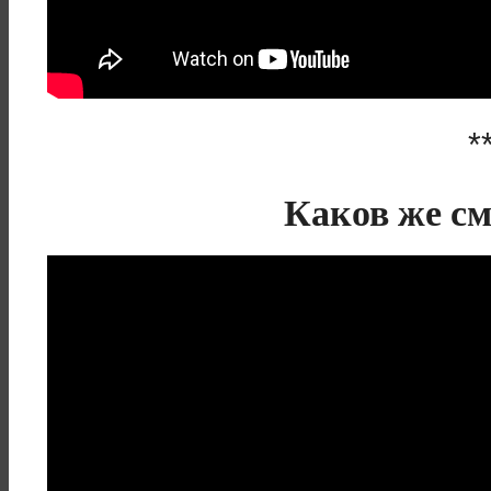
*
Каков же с