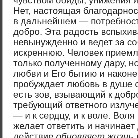
чувством обиды, унижения 
Нет, настоящая благодарнос
в дальнейшем — потребност
добро. Эта радость вспыхив
невынужденно и ведет за с
искреннюю. Человек приемл
только полученному дару, н
любви и Его бытию и наконец
пробуждает любовь в душе 
есть зов, взывающий к добро
требующий ответного излуч
— и к сердцу, и к воле. Вол
желает ответить и начинает 
действие
обновляет жизнь