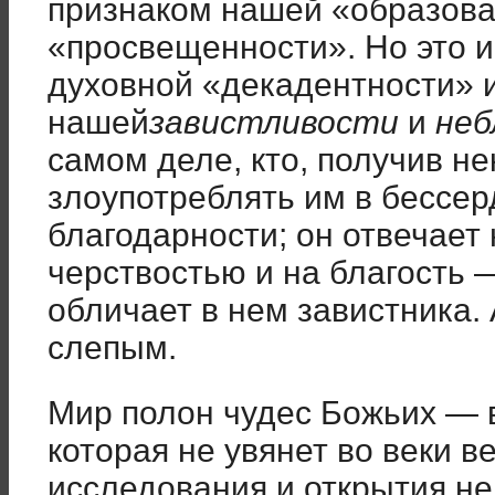
признаком нашей «образова
«просвещенности». Но это и
духовной «декадентности» и
нашей
завистливости
и
неб
самом деле, кто, получив не
злоупотреблять им в бессер
благодарности; он отвечает
черствостью и на благость 
обличает в нем завистника. 
слепым.
Мир полон чудес Божьих — 
которая не увянет во веки в
исследования и открытия не 