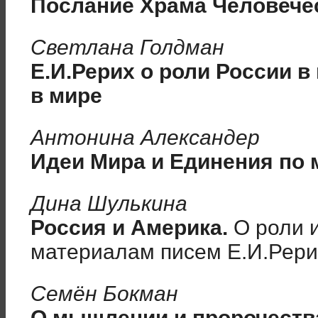
Послание Храма Человечес
Светлана Голдман
Е.И.Рерих о роли России 
в мире
Антонина Александер
Идеи Мира и Единения по 
Дина Шулькина
Россия и Америка.
О роли и
материалам писем Е.И.Рерих
Сем
ё
н Бокман
О мышлении и пророчеств