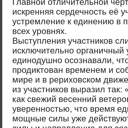
Главной отличительной чер
искренняя сердечность е
ё
уч
устремление к единению в 
всех уровнях.
Выступления участников сли
исключительно органичный 
единодушно осознавали, чт
продиктован временем и со
мире и в рериховском движ
из участников выразил так:
как свежий весенний ветер
уверенностью, что время е
мощные силы уже действуют