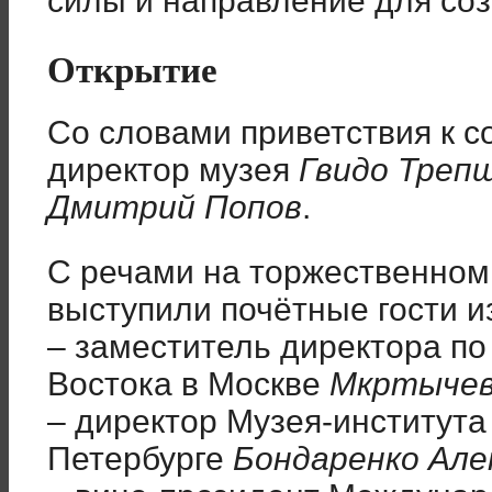
силы и направление для со
Открытие
Со словами приветствия к 
директор музея
Гвидо Треп
Дмитрий Попов
.
С речами на торжественном
выступили поч
ё
тные гости и
– заместитель директора по
Востока в Москве
Мкртычев
– директор Музея-института
Петербурге
Бондаренко Але