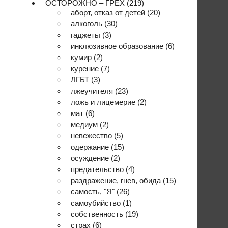
ОСТОРОЖНО – ГРЕХ
(219)
аборт, отказ от детей
(20)
алкоголь
(30)
гаджеты
(3)
инклюзивное образование
(6)
кумир
(2)
курение
(7)
ЛГБТ
(3)
лжеучителя
(23)
ложь и лицемерие
(2)
мат
(6)
медиум
(2)
невежество
(5)
одержание
(15)
осуждение
(2)
предательство
(4)
раздражение, гнев, обида
(15)
самость, "Я"
(26)
самоубийство
(1)
собственность
(19)
страх
(6)