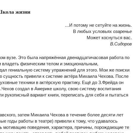
кола жизни
…И потому не сетуйте на жизнь.
В любых условьях
озаренье
Может коснуться вас.
В.Сидоров
ном вузе. Это была напряжённая двенадцатичасовая работа по
ли владеть физическим телом и эмоциональным,
дал гениальную систему упражнений для этого. Мои же поиски
ю сущность привели к системе актёра Михаила Чехова. После
уховные техники в актёрскую практику. Ещё до З.Фрейда он
.Чехов создал в Америке школу, свою систему воспитания
йти рукописный вариант книги, переписать для себя и пытаться
вского, затем Михаила Чехова в течение более десяти лет
е годы работы в театре) привели к тому, что удавалось
ть мотивацию поведения, характера, причины, порождающие те