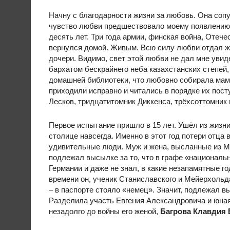
Начну с благодарности жизни за любовь. Она сопу
чувство любви предшествовало моему появлению н
десять лет. Три года армии, финская война, Отеч
вернулся домой. Живым. Всю силу любви отдал же
дочери. Видимо, свет этой любви не дал мне уви
бархатом бескрайнего неба казахстанских степей
домашней библиотеки, что любовно собирала мама
приходили исправно и читались в порядке их пост
Лесков, тридцатитомник Диккенса, трёхсоттомни
Первое испытание пришло в 15 лет. Ушёл из жизни
столице навсегда. Именно в этот год потери отца
удивительные люди. Муж и жена, высланные из М
подлежал высылке за то, что в графе «национальн
Германии и даже не знал, в какие незапамятные го
времени он, ученик Станиславского и Мейерхольда
– в паспорте стояло «немец». Значит, подлежал вы
Разделила участь Евгения Александровича и юна
незадолго до войны его женой,
Багрова Клавдия