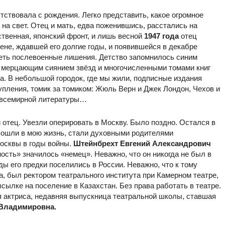
тствовала с рождения. Легко представить, какое огромное
а свет. Отец и мать, едва поженившись, расстались на
ественная, японский фронт, и лишь весной
1947 года
отец
не, ждавшей его долгие годы, и появившейся в декабре
деть послевоенные лишения. Детство запомнилось синим
, мерцающим сиянием звёзд и многочисленными томами книг
. В небольшой городок, где мы жили, подписные издания
упления, томик за томиком: Жюль Верн и Джек Лондон, Чехов и
к всемирной литературы…
 отец. Увезли оперировать в Москву. Было поздно. Остался в
 вошли в мою жизнь, стали духовными родителями
осквы в годы войны.
Штейнбрехт Евгений Александрович
ость» значилось «немец». Неважно, что он никогда не был в
ды его предки поселились в России. Неважно, что к тому
, был ректором театрального института при Камерном театре,
сылке на поселение в Казахстан. Без права работать в театре.
я актриса, недавняя выпускница театральной школы, ставшая
 Владимировна.