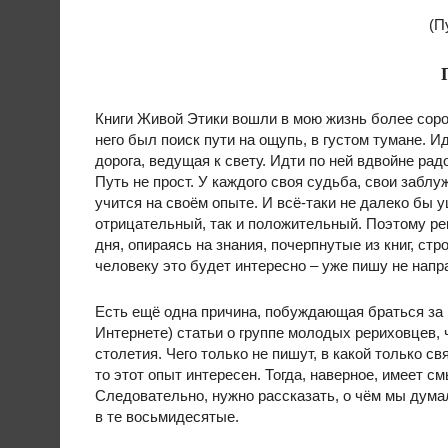
(П
Книги Живой Этики вошли в мою жизнь более сорок
него был поиск пути на ощупь, в густом тумане. И
дорога, ведущая к свету. Идти по ней вдвойне рад
Путь не прост. У каждого своя судьба, свои заблу
учится на своём опыте. И всё-таки не далеко бы 
отрицательный, так и положительный. Поэтому р
дня, опираясь на знания, почерпнутые из книг, с
человеку это будет интересно – уже пишу не напр
Есть ещё одна причина, побуждающая браться за 
Интернете) статьи о группе молодых рериховцев, 
столетия. Чего только не пишут, в какой только св
то этот опыт интересен. Тогда, наверное, имеет 
Следовательно, нужно рассказать, о чём мы думал
в те восьмидесятые.