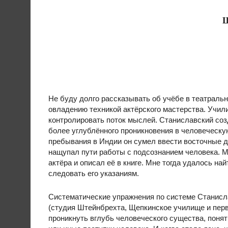
Ш
Не буду долго рассказывать об учёбе в театраль
овладению техникой актёрского мастерства. Учи
контролировать поток мыслей. Станиславский соз
более углублённого проникновения в человеческу
пребывания в Индии он сумел ввести восточные д
нащупал пути работы с подсознанием человека. М
актёра и описал её в книге. Мне тогда удалось на
следовать его указаниям.
Систематические упражнения по системе Станисла
(студия Штейнбрехта, Щепкинское училище и первы
проникнуть вглубь человеческого существа, поня