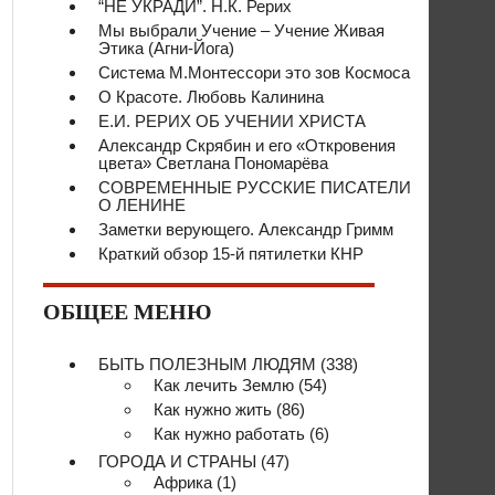
“НЕ УКРАДИ”. Н.К. Рерих
Мы выбрали Учение – Учение Живая
Этика (Агни-Йога)
Система М.Монтессори это зов Космоса
О Красоте. Любовь Калинина
Е.И. РЕРИХ ОБ УЧЕНИИ ХРИСТА
Александр Скрябин и его «Откровения
цвета» Светлана Пономарёва
СОВРЕМЕННЫЕ РУССКИЕ ПИСАТЕЛИ
О ЛЕНИНЕ
Заметки верующего. Александр Гримм
Краткий обзор 15-й пятилетки КНР
ОБЩЕЕ МЕНЮ
БЫТЬ ПОЛЕЗНЫМ ЛЮДЯМ
(338)
Как лечить Землю
(54)
Как нужно жить
(86)
Как нужно работать
(6)
ГОРОДА И СТРАНЫ
(47)
Африка
(1)