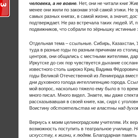
человека, а не вовне
.
Нет, они не читали книг Жи
менее они жили по законам этой самой этики. Не 
самых разных книгах, в самой жизни, а значит, д
подтверждает. Не раз встречала таких людей. И, 
подвижников, что собрали по зёрнышку истинные з
Отдельная тема – ссыльные. Сибирь, Казахстан,
туда в разные годы по разным причинам из столи
центров, они общались с местными жителями, дари
Иркутске до сих пор чувствуется дыхание сослан
известного столь широко Криц Вадима Фёдоровича
годы Великой Отечественной из Ленинграда вмест
дни духовного голода интеллигенцию города. Ссы
мой вопрос, насколько тяжело ему было в то врем
много писал. Много видел. Знаете, мы даже спек
рассказывавшая в своей книге, как, сидя с уголов
Воистину
обстоятельства не властны над духом
Вернусь к моим целиноградским учителям. Их вер
возможность поступить в театральное училище.
Но
искусству, к жизни, к людям.
Благодарная память 