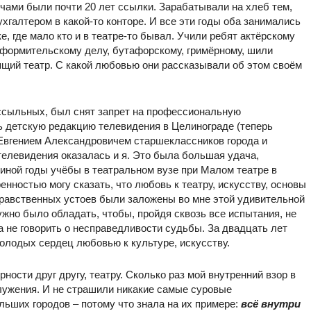
ечами были почти 20 лет ссылки. Зарабатывали на хлеб тем,
ухгалтером в какой-то конторе. И все эти годы оба занимались
, где мало кто и в театре-то бывал. Учили ребят актёрскому
оформительскому делу, бутафорскому, гримёрному, шили
щий театр. С какой любовью они рассказывали об этом своём
 ссыльных, был снят запрет на профессиональную
ть детскую редакцию телевидения в Целинограде (теперь
 Евгением Александровичем старшеклассников города и
телевидения оказалась и я. Это была большая удача,
пиной годы учёбы в театральном вузе при Малом театре в
енностью могу сказать, что любовь к театру, искусству, основы
 нравственных устоев были заложены во мне этой удивительной
ужно было обладать, чтобы, пройдя сквозь все испытания, не
а не говорить о несправедливости судьбы. За двадцать лет
молодых сердец любовью к культуре, искусству.
ости друг другу, театру. Сколько раз мой внутренний взор в
лужения. И не страшили никакие самые суровые
льших городов – потому что знала на их примере:
всё внутри