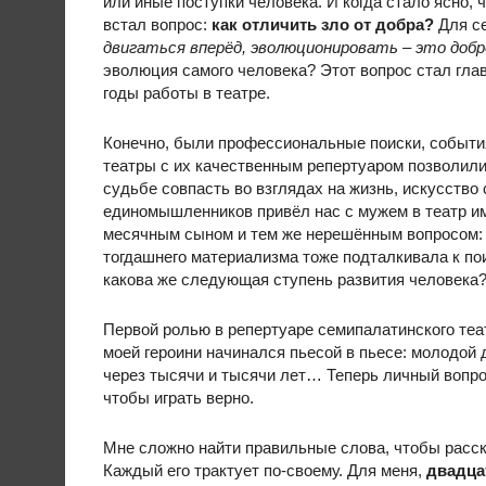
или иные поступки человека. И когда стало ясно, 
встал вопрос:
как отличить зло от добра?
Для се
двигаться вперёд, эволюционировать – это добр
эволюция самого человека? Этот вопрос стал глав
годы работы в театре.
Конечно, были профессиональные поиски, событи
театры с их качественным репертуаром позволили 
судьбе совпасть во взглядах на жизнь, искусство
единомышленников привёл нас с мужем в театр им
месячным сыном и тем же нерешённым вопросом:
тогдашнего материализма тоже подталкивала к пои
какова же следующая ступень развития человека
Первой ролью в репертуаре семипалатинского теа
моей героини начинался пьесой в пьесе: молодой 
через тысячи и тысячи лет… Теперь личный вопро
чтобы играть верно.
Мне сложно найти правильные слова, чтобы расск
Каждый его трактует по-своему. Для меня,
двадца