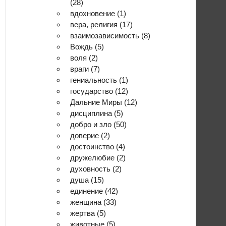
(28)
вдохновение
(1)
вера, религия
(17)
взаимозависимость
(8)
Вождь
(5)
воля
(2)
враги
(7)
гениальность
(1)
государство
(12)
Дальние Миры
(12)
дисциплина
(5)
добро и зло
(50)
доверие
(2)
достоинство
(4)
дружелюбие
(2)
духовность
(2)
душа
(15)
единение
(42)
женщина
(33)
жертва
(5)
животные
(5)