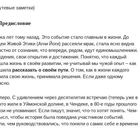
утевые заметки)
Предисловие
а лет тому назад. Это событие стало главным в жизни. До
деи Живой Этики (Агни Йоги) рассеяли мрак, стала ясно видна
остно от сознания, что впереди, рядом, идут единомышленники.
ждения, свои открытия и достижения. Понятно, что каждый
ушла жизнь в своём развитии, не учитывай мы чужой опыт – как
ешила
рассказать о своём пути
. О том, как в жизни каждого
троила свою жизнь, принимала решения. Если даже одному
асно.
перо. С удивлением через десятилетия встречаю (теперь уже в
что жили в Уймонской долине, в Чендеке, в 80-е годы прошлого
язи не упоминают. Если пишут, значит, что-то хотят понять. Чем-
смысл, чтобы история была поведана участником событий.
и, чем руководствовались, что поняли о самих себе и времени