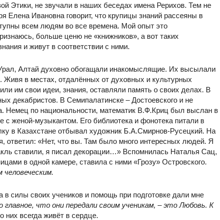
вой Этики, не звучали в наших беседах имена Рерихов. Тем не
зря Елена Ивановна говорит, что крупицы знаний рассеяны в
оступны всем людям во все времена. Мой опыт это
признаюсь, больше ценю не «книжников», а вот таких
нания и живут в соответствии с ними.
 Урал, Алтай духовно обогащали инакомыслящие. Их высылали
ц. Живя в местах, отдалённых от духовных и культурных
ли им свои идеи, знания, оставляли память о своих делах. В
ных декабристов. В Семипалатинске – Достоевского и не
. Немец по национальности, математик В.Ф.Криц был выслан в
е с женой-музыкантом. Его библиотека и фонотека питали в
лку в Казахстане отбывал художник Б.А.Смирнов-Русецкий. На
я, ответил: «Нет, что вы. Там было много интересных людей. Я
такль ставили, я писал декорации…» Вспомнилась Наталья Сац,
ницами в одной камере, ставила с ними «Грозу» Островского.
 человеческим.
а в силы своих учеников и помощь при подготовке дали мне
 главное, что они передали своим ученикам, – это Любовь. К
о них всегда живёт в сердце.