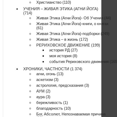
Христианство
(110)
УЧЕНИЯ – ЖИВАЯ ЭТИКА (АГНИ ЙОГА)
(714)
Живая Этика (Агни Йога)- Об Учении
(44)
Живая Этика (Агни Йога)-книги, о книгах
(61)
Живая Этика (Агни Йога)-подборки
(249)
Живая Этика – в жизнь
(172)
РЕРИХОВСКОЕ ДВИЖЕНИЕ
(199)
история РД
(27)
моя история
(8)
события Рериховского движения
(165
ХРОНИКИ, ЧАСТНОСТИ
(1 374)
агни, огонь
(13)
аскетизм
(3)
астрология, предсказания
(3)
АУМ
(2)
аура
(3)
бережливость
(1)
благодарность
(10)
Бог, Абсолют, Непознаваемая причина