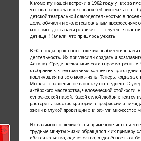
К моменту нашей встречи
в 1962 году
у них за пл
что она работала в школьной библиотеке, а он – б
детской театральной самодеятельностью в посёлке
делу, обучали и околотеатральным профессиям: 
костюмы, доставали реквизит… Получился настоя
детище! Жалели, что пришлось уехать.
В 60-е годы прошлого столетия реабилитировали
деятельность. Их пригласили создать и возглави
Астана). Среди нескольких сотен просмотренных
отобранных в театральный коллектив при студии 
повлиявшая на всю мою жизнь. Теперь, когда за с
Москве, сравнение не в пользу последнего. С увер
актёрского мастерства, человеческой стойкости,
супружеской парой. Какой силой любви к театру н
растерять высокие критерии в профессии и никогд
жизни в глухой провинции они зажгли множество 
Их взаимоотношения были примером чистоты и верн
трудные минуты жизни обращался к их примеру с
обстоятельства, одиночество, отдалённость от бо