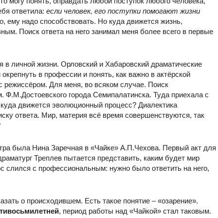
что могу понять, оправдать любой поступок любого человека,
бя ответила:
если
человек, его поступки помогают жизни
о
, ему надо способствовать. Но куда движется жизнь,
ным. Поиск ответа на него занимал меня более всего в первые
я в личной жизни. Орловский и Хабаровский драматические
окрепнуть в профессии и понять, как важно в актёрской
 с режиссёром. Для меня, во всяком случае. Поиск
. Ф.М.Достоевского города Семипалатинска. Туда приехала с
 куда движется эволюционный процесс? Диалектика
ску ответа. Мир, материя всё время совершенствуются, так
?
тра была Нина Заречная в «Чайке» А.П.Чехова. Первый акт для
драматург Треплев пытается представить, каким будет мир
с слился с профессиональным: нужно было ответить на него,
азать о происходившем. Есть такое понятие – «озарение».
тивосьмилетней
, период работы над «Чайкой» стал таковым.