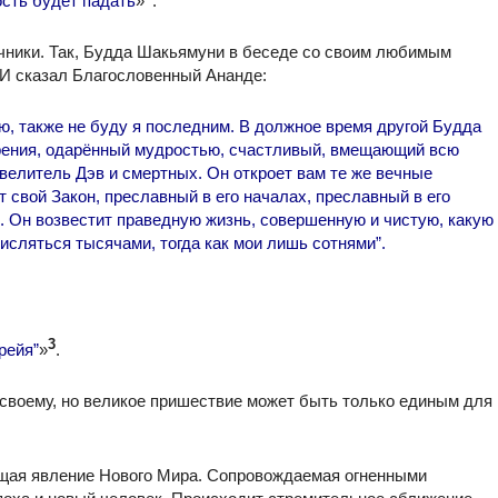
сть будет падать
»
.
чники. Так, Будда Шакьямуни в беседе со своим любимым
«И сказал Благословенный Ананде:
ю, также не буду я последним. В должное время другой Будда
арения, одарённый мудростью, счастливый, вмещающий всю
елитель Дэв и смертных. Он откроет вам те же вечные
т свой Закон, преславный в его началах, преславный в его
е. Он возвестит праведную жизнь, совершенную и чистую, какую
числяться тысячами, тогда как мои лишь сотнями”.
3
рейя”
»
.
своему, но великое пришествие может быть только единым для
ещая явление Нового Мира. Сопровождаемая огненными