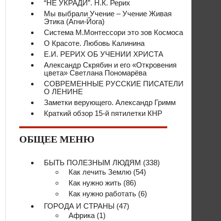
“НЕ УКРАДИ”. Н.К. Рерих
Мы выбрали Учение – Учение Живая
Этика (Агни-Йога)
Система М.Монтессори это зов Космоса
О Красоте. Любовь Калинина
Е.И. РЕРИХ ОБ УЧЕНИИ ХРИСТА
Александр Скрябин и его «Откровения
цвета» Светлана Пономарёва
СОВРЕМЕННЫЕ РУССКИЕ ПИСАТЕЛИ
О ЛЕНИНЕ
Заметки верующего. Александр Гримм
Краткий обзор 15-й пятилетки КНР
ОБЩЕЕ МЕНЮ
БЫТЬ ПОЛЕЗНЫМ ЛЮДЯМ
(338)
Как лечить Землю
(54)
Как нужно жить
(86)
Как нужно работать
(6)
ГОРОДА И СТРАНЫ
(47)
Африка
(1)