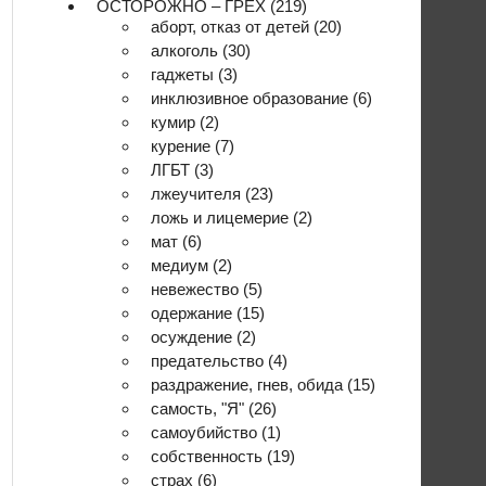
ОСТОРОЖНО – ГРЕХ
(219)
аборт, отказ от детей
(20)
алкоголь
(30)
гаджеты
(3)
инклюзивное образование
(6)
кумир
(2)
курение
(7)
ЛГБТ
(3)
лжеучителя
(23)
ложь и лицемерие
(2)
мат
(6)
медиум
(2)
невежество
(5)
одержание
(15)
осуждение
(2)
предательство
(4)
раздражение, гнев, обида
(15)
самость, "Я"
(26)
самоубийство
(1)
собственность
(19)
страх
(6)