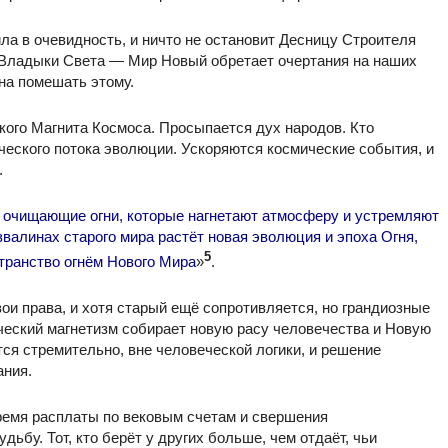
ла в очевидность, и ничто не остановит Десницу Строителя
 Владыки Света — Мир Новый обретает очертания на наших
бна помешать этому.
ого Магнита Космоса. Просыпается дух народов. Кто
ического потока эволюции. Ускоряются космические события, и
.
 очищающие огни, которые нагнетают атмосферу и устремляют
звалинах старого мира растёт новая эволюция и эпоха Огня,
5
транство огнём Нового Мира
»
.
ои права, и хотя старый ещё сопротивляется, но грандиозные
ческий магнетизм собирает новую расу человечества и Новую
я стремительно, вне человеческой логики, и решение
ания.
ремя расплаты по вековым счетам и свершения
ьбу. Тот, кто берёт у других больше, чем отдаёт, чьи