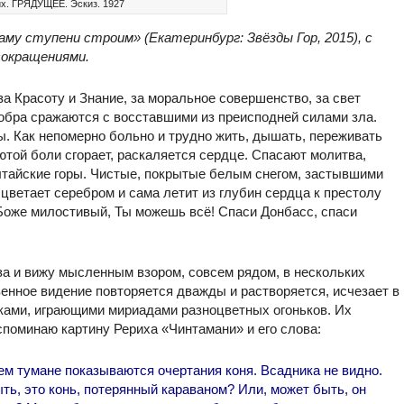
их. ГРЯДУЩЕЕ. Эскиз. 1927
аму ступени строим» (Екатеринбург: Звёзды Гор, 2015), с
сокращениями.
 Красоту и Знание, за моральное совершенство, за свет
добра сражаются с восставшими из преисподней силами зла.
. Как непомерно больно и трудно жить, дышать, переживать
ютой боли сгорает, раскаляется сердце. Спасают молитва,
Алтайские горы. Чистые, покрытые белым снегом, застывшими
цветает серебром и сама летит из глубин сердца к престолу
 Боже милостивый, Ты можешь всё! Спаси Донбасс, спаси
за и вижу мысленным взором, совсем рядом, в нескольких
венное видение повторяется дважды и растворяется, исчезает в
ками, играющими мириадами разноцветных огоньков. Их
споминаю картину Рериха «Чинтамани» и его слова:
нем тумане показываются очертания коня. Всадника не видно.
ть, это конь, потерянный караваном? Или, может быть, он