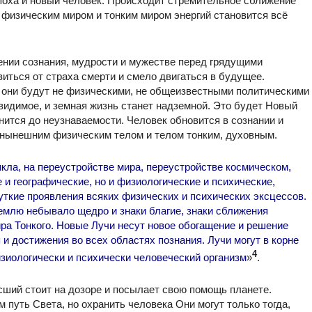
поха и новый человек. Происходит стремительное сближение
 физическим миром и тонким миром энергий становится всё
ении сознания, мудрости и мужестве перед грядущими
иться от страха смерти и смело двигаться в будущее.
о они будут не физическими, не общеизвестными политическими
видимое, и земная жизнь станет надземной. Это будет Новый
нится до неузнаваемости. Человек обновится в сознании и
 нынешним физическим телом и телом тонким, духовным.
кла, на переустройстве мира, переустройстве космическом,
и географические, но и физиологические и психические,
жуткие проявления всяких физических и психических эксцессов.
емлю небывало щедро и знаки благие, знаки сближения
ра Тонкого. Новые Лучи несут новое обогащение и решение
и достижения во всех областях познания. Лучи могут в корне
4
зиологически и психически человеческий организм
»
.
ший стоит на дозоре и посылает свою помощь планете.
путь Света, но охранить человека Они могут только тогда,