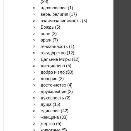
(28)
вдохновение
(1)
вера, религия
(17)
взаимозависимость
(8)
Вождь
(5)
воля
(2)
враги
(7)
гениальность
(1)
государство
(12)
Дальние Миры
(12)
дисциплина
(5)
добро и зло
(50)
доверие
(2)
достоинство
(4)
дружелюбие
(2)
духовность
(2)
душа
(15)
единение
(42)
женщина
(33)
жертва
(5)
животные
(5)