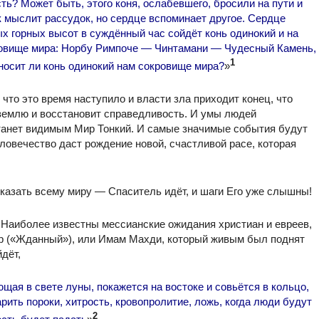
ть? Может быть, этого коня, ослабевшего, бросили на пути и
к мыслит рассудок, но сердце вспоминает другое. Сердце
х горных высот в суждённый час сойдёт конь одинокий и на
кровище мира: Норбу Римпоче — Чинтамани — Чудесный Камень,
1
носит ли конь одинокий нам сокровище мира?
»
 что это время наступило и власти зла приходит конец, что
 землю и восстановит справедливость. И умы людей
 станет видимым Мир Тонкий. И самые значимые события будут
овечество даст рождение новой, счастливой расе, которая
казать всему миру — Спаситель идёт, и шаги Его уже слышны!
 Наиболее известны мессианские ожидания христиан и евреев,
ар («Жданный»), или Имам Махди, который живым был поднят
йдёт,
ющая в свете луны, покажется на востоке и совьётся в кольцо,
арить пороки, хитрость, кровопролитие, ложь, когда люди будут
2