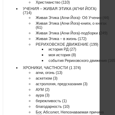
Христианство
(110)
УЧЕНИЯ – ЖИВАЯ ЭТИКА (АГНИ ЙОГА)
(714)
Живая Этика (Агни Йога)- Об Учении
(44)
Живая Этика (Агни Йога)-книги, о книгах
(61)
Живая Этика (Агни Йога)-подборки
(249)
Живая Этика – в жизнь
(172)
РЕРИХОВСКОЕ ДВИЖЕНИЕ
(199)
история РД
(27)
моя история
(8)
события Рериховского движения
(165
ХРОНИКИ, ЧАСТНОСТИ
(1 374)
агни, огонь
(13)
аскетизм
(3)
астрология, предсказания
(3)
АУМ
(2)
аура
(3)
бережливость
(1)
благодарность
(10)
Бог, Абсолют, Непознаваемая причина