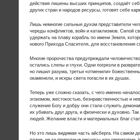
действия лишены высших принципов, создаёт себ
других стран и народов ресурсы, готовят себе кар
Лишь немногие сильные духом представители чел
череды конфликтов, войн и катаклизмов. Силой с
удержать на плаву корабль по имени Земля, котор
нового Прихода Спасителя, для восстановления сп
Многие пророчества предупреждали человечество
остались слепы и глухи. Одни погрязли в разврате
но лишил разума, третьи «отменили» божественные
окаменели, и искры света погасли в их душах.
Теперь уже сложно сказать, с чего именно начал
эгоизмом, жестокостью, безнравственностью и н
служения Богу и добру они стали служить демона
их убивать друг друга, и физически и духовно. Т
людей. Желание власти и материальных благ стал
Но это лишь видимая часть айсберга. На самом д
плане, не за природные ресурсы или территории.