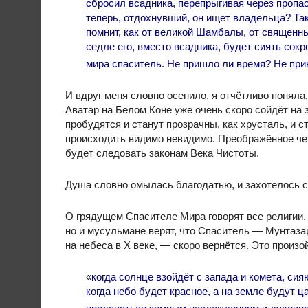
сбросил всадника, перепрыгивая через пропас
теперь, отдохнувший, он ищет владельца? Та
помнит, как от великой Шамбалы, от священны
седле его, вместо всадника, будет сиять со
мира спаситель. Не пришло ли время? Не при
И вдруг меня словно осенило, я отчётливо поняла,
Аватар на Белом Коне уже очень скоро сойдёт на
пробудятся и станут прозрачны, как хрусталь, и
происходить видимо невидимо. Преображённое чел
будет следовать законам Века Чистоты.
Душа словно омылась благодатью, и захотелось с
О грядущем Спасителе Мира говорят все религии.
но и мусульмане верят, что Спаситель — Мунтаз
на небеса в Х веке, — скоро вернётся. Это произо
«
когда солнце взойдёт с запада и комета, сия
когда небо будет красное, а на земле будут ц