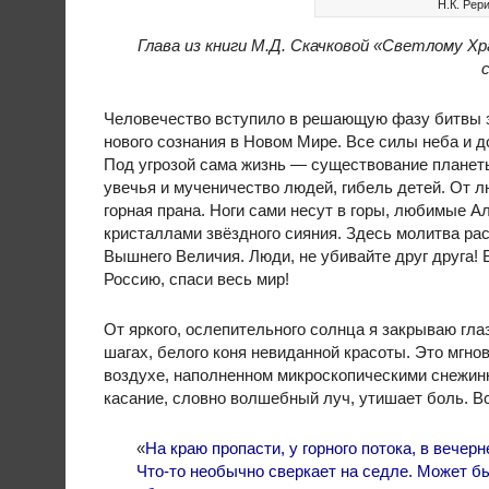
Н.К. Рер
Глава из книги М.Д. Скачковой «Светлому Хр
Человечество вступило в решающую фазу битвы за
нового сознания в Новом Мире. Все силы неба и 
Под угрозой сама жизнь — существование планеты
увечья и мученичество людей, гибель детей. От л
горная прана. Ноги сами несут в горы, любимые 
кристаллами звёздного сияния. Здесь молитва рас
Вышнего Величия. Люди, не убивайте друг друга!
Россию, спаси весь мир!
От яркого, ослепительного солнца я закрываю гла
шагах, белого коня невиданной красоты. Это мгно
воздухе, наполненном микроскопическими снежин
касание, словно волшебный луч, утишает боль. В
«
На краю пропасти, у горного потока, в вечер
Что-то необычно сверкает на седле. Может бы