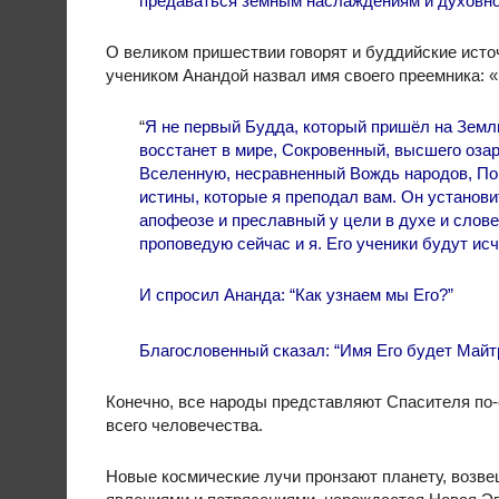
предаваться земным наслаждениям и духовно
О великом пришествии говорят и буддийские исто
учеником Анандой назвал имя своего преемника: 
“
Я не первый Будда, который пришёл на Земл
восстанет в мире, Сокровенный, высшего оз
Вселенную, несравненный Вождь народов, Пов
истины, которые я преподал вам. Он установи
апофеозе и преславный у цели в духе и слов
проповедую сейчас и я. Его ученики будут ис
И спросил Ананда: “Как узнаем мы Его?”
Благословенный сказал: “Имя Его будет Майт
Конечно, все народы представляют Спасителя по-
всего человечества.
Новые космические лучи пронзают планету, возв