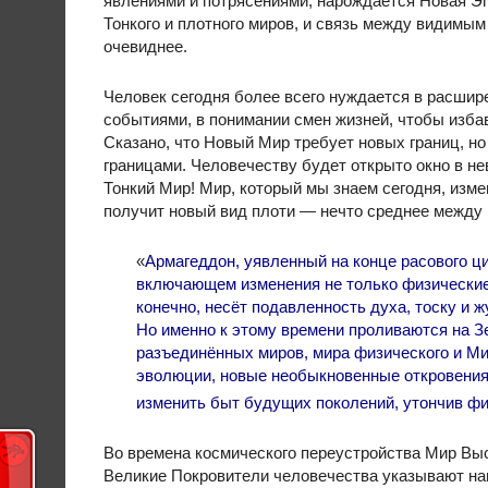
явлениями и потрясениями, нарождается Новая Э
Тонкого и плотного миров, и связь между видимым
очевиднее.
Человек сегодня более всего нуждается в расшир
событиями, в понимании смен жизней, чтобы избав
Сказано, что Новый Мир требует новых границ, н
границами. Человечеству будет открыто окно в не
Тонкий Мир! Мир, который мы знаем сегодня, изме
получит новый вид плоти — нечто среднее между
«
Армагеддон, уявленный на конце расового ци
включающем изменения не только физические 
конечно, несёт подавленность духа, тоску и 
Но именно к этому времени проливаются на З
разъединённых миров, мира физического и Ми
эволюции, новые необыкновенные откровения 
изменить быт будущих поколений, утончив фи
Во времена космического переустройства Мир Выс
Великие Покровители человечества указывают нам 