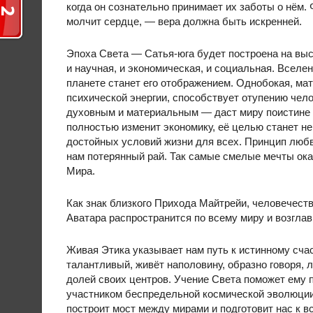
когда он сознательно принимает их заботы о нём.
молчит сердце, — вера должна быть искренней.
Эпоха Света — Сатья-юга будет построена на вы
и научная, и экономическая, и социальная. Вселе
планете станет его отображением. Однобокая, ма
психической энергии, способствует отупению чел
духовным и материальным — даст миру поистине 
полностью изменит экономику, её целью станет н
достойных условий жизни для всех. Принцип люб
нам потерянный рай. Так самые смелые мечты ок
Мира.
Как знак близкого Прихода Майтрейи, человечест
Аватара распространится по всему миру и возглав
Живая Этика указывает нам путь к истинному сча
талантливый, живёт наполовину, образно говоря,
долей своих центров. Учение Света поможет ему 
участником беспредельной космической эволюции
построит мост между мирами и подготовит нас к 