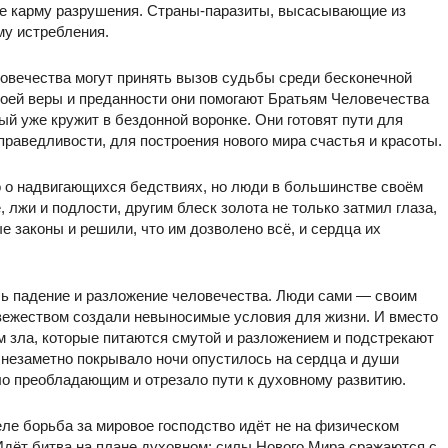
е карму разрушения. Страны-паразиты, высасывающие из
му истребления.
овечества могут принять вызов судьбы среди бесконечной
воей веры и преданности они помогают Братьям Человечества
ый уже кружит в бездонной воронке. Они готовят пути для
раведливости, для построения нового мира счастья и красоты.
 о надвигающихся бедствиях, но люди в большинстве своём
, лжи и подлости, другим блеск золота не только затмил глаза,
 законы и решили, что им дозволено всё, и сердца их
ось падение и разложение человечества. Люди сами — своим
евежеством создали невыносимые условия для жизни. И вместо
м зла, которые питаются смутой и разложением и подстрекают
ак незаметно покрывало ночи опустилось на сердца и души
о преобладающим и отрезало пути к духовному развитию.
еле борьба за мировое господство идёт не на физическом
 Идёт битва на плане духовном: силы Нового Мира сражаются с