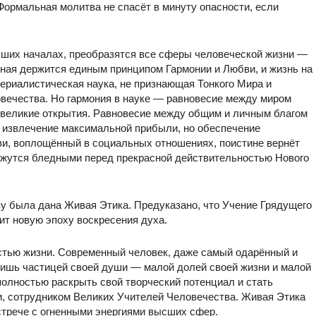
 Формальная молитва не спасёт в минуту опасности, если
сших началах, преобразятся все сферы человеческой жизни —
нная держится единым принципом Гармонии и Любви, и жизнь на
териалистическая наука, не признающая Тонкого Мира и
овечества. Но гармония в науке — равновесие между миром
великие открытия. Равновесие между общим и личным благом
е извлечение максимальной прибыли, но обеспечение
ви, воплощённый в социальных отношениях, поистине вернёт
ажутся бледными перед прекрасной действительностью Нового
ву была дана Живая Этика. Предуказано, что Учение Грядущего
ит новую эпоху воскресения духа.
стью жизни. Современный человек, даже самый одарённый и
 лишь частицей своей души — малой долей своей жизни и малой
полностью раскрыть свой творческий потенциал и стать
, сотрудником Великих Учителей Человечества. Живая Этика
встрече с огненными энергиями высших сфер.