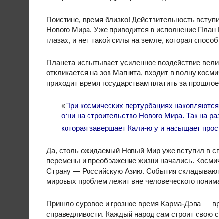
Поистине, время близко! Действительность вступи
Нового Мира. Уже приводится в исполнение План
глазах, и нет такой силы на земле, которая спосо
Планета испытывает усиленное воздействие велик
откликается на зов Магнита, входит в волну косм
приходит время государствам платить за прошлое
«
При космических пертурбациях накопляются
огни на строительство Нового Мира. Так на ра
которая завершает Кали-югу и насыщает прос
Да, столь ожидаемый Новый Мир уже вступил в св
перемены и преображение жизни начались. Косми
Страну — Российскую Азию. События складываютс
мировых проблем лежит вне человеческого поним
Пришло суровое и грозное время Карма-Дэва — в
справедливости. Каждый народ сам строит свою суд