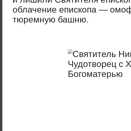
облачение епископа — омоф
тюремную башню.