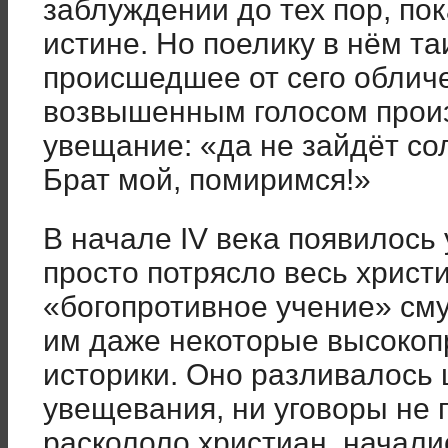
заблуждении до тех пор, пок
истине. Но поелику в нём т
происшедшее от сего обличе
возвышенным голосом произ
увещание: «да не зайдёт со
Брат мой, помиримся!»
В начале IV века появилось 
просто потрясло весь христ
«богопротивное учение» сму
им даже некоторые высоко
историки. Оно разливалось 
увещевания, ни уговоры не 
раскололо христиан, начали