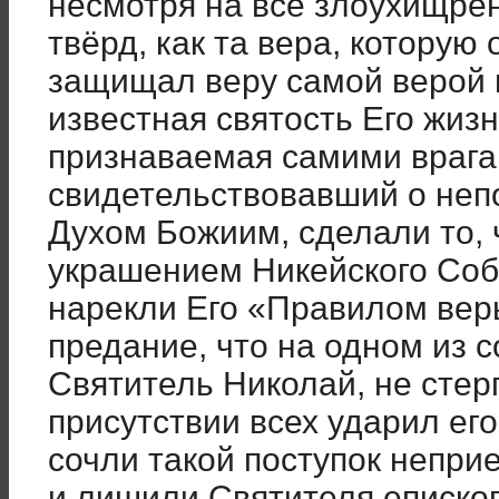
несмотря на все злоухищре
твёрд, как та вера, которую
защищал веру самой верой 
известная святость Его жизн
признаваемая самими врагам
свидетельствовавший о неп
Духом Божиим, сделали то,
украшением Никейского Соб
нарекли Его «Правилом вер
предание, что на одном из 
Святитель Николай, не стер
присутствии всех ударил ег
сочли такой поступок непр
и лишили Святителя епископ