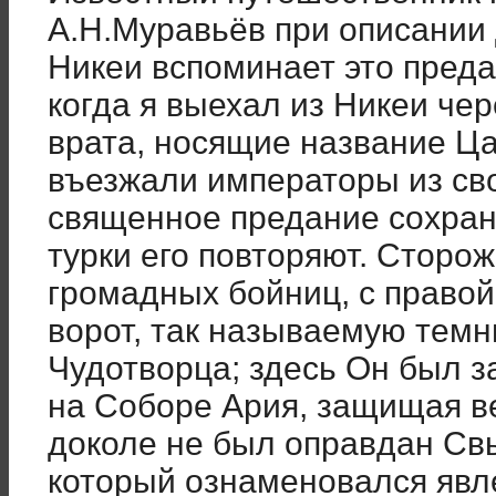
А.Н.Муравьёв при описании
Никеи вспоминает это преда
когда я выехал из Никеи че
врата, носящие название Ца
въезжали императоры из св
священное предание сохран
турки его повторяют. Сторож
громадных бойниц, с право
ворот, так называемую темн
Чудотворца; здесь Он был з
на Соборе Ария, защищая ве
доколе не был оправдан Св
который ознаменовался явл