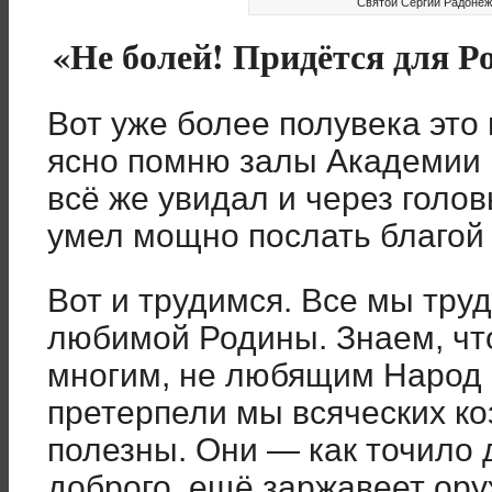
Святой Сергий Радонежс
«Не болей! Придётся для Р
Вот уже более полувека это 
ясно помню залы Академии и
всё же увидал и через голо
умел мощно послать благой 
Вот и трудимся. Все мы тр
любимой Родины. Знаем, что
многим, не любящим Народ 
претерпели мы всяческих ко
полезны. Они — как точило д
доброго, ещё заржавеет ору