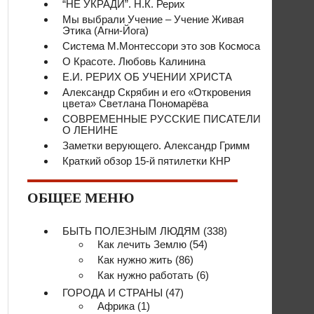
“НЕ УКРАДИ”. Н.К. Рерих
Мы выбрали Учение – Учение Живая
Этика (Агни-Йога)
Система М.Монтессори это зов Космоса
О Красоте. Любовь Калинина
Е.И. РЕРИХ ОБ УЧЕНИИ ХРИСТА
Александр Скрябин и его «Откровения
цвета» Светлана Пономарёва
СОВРЕМЕННЫЕ РУССКИЕ ПИСАТЕЛИ
О ЛЕНИНЕ
Заметки верующего. Александр Гримм
Краткий обзор 15-й пятилетки КНР
ОБЩЕЕ МЕНЮ
БЫТЬ ПОЛЕЗНЫМ ЛЮДЯМ
(338)
Как лечить Землю
(54)
Как нужно жить
(86)
Как нужно работать
(6)
ГОРОДА И СТРАНЫ
(47)
Африка
(1)