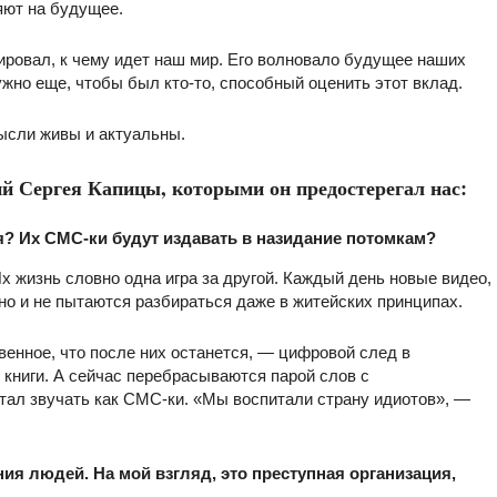
ияют на будущее.
ировал, к чему идет наш мир. Его волновало будущее наших
ужно еще, чтобы был кто-то, способный оценить этот вклад.
мысли живы и актуальны.
й Сергея Капицы, которыми он предостерегал нас:
я? Их СМС-ки будут издавать в назидание потомкам?
х жизнь словно одна игра за другой. Каждый день новые видео,
но и не пытаются разбираться даже в житейских принципах.
енное, что после них останется, — цифровой след в
 книги. А сейчас перебрасываются парой слов с
тал звучать как СМС-ки. «Мы воспитали страну идиотов», —
ия людей. На мой взгляд, это преступная организация,