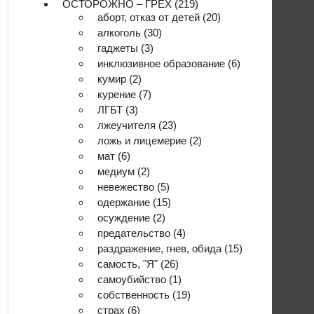
ОСТОРОЖНО – ГРЕХ
(219)
аборт, отказ от детей
(20)
алкоголь
(30)
гаджеты
(3)
инклюзивное образование
(6)
кумир
(2)
курение
(7)
ЛГБТ
(3)
лжеучителя
(23)
ложь и лицемерие
(2)
мат
(6)
медиум
(2)
невежество
(5)
одержание
(15)
осуждение
(2)
предательство
(4)
раздражение, гнев, обида
(15)
самость, "Я"
(26)
самоубийство
(1)
собственность
(19)
страх
(6)