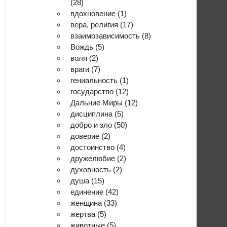
(28)
вдохновение
(1)
вера, религия
(17)
взаимозависимость
(8)
Вождь
(5)
воля
(2)
враги
(7)
гениальность
(1)
государство
(12)
Дальние Миры
(12)
дисциплина
(5)
добро и зло
(50)
доверие
(2)
достоинство
(4)
дружелюбие
(2)
духовность
(2)
душа
(15)
единение
(42)
женщина
(33)
жертва
(5)
животные
(5)