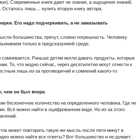
мин
). Современные книги дают не знание, а ощущения знаний.
я. Осталось лишь… купить вторую книгу автора.
науки. Его надо подчеркивать, а не замазывать
мысли большинства, прячут, словно погрешность. Человеку
 выживаем только в предсказуемой среде.
о сомневается. Раньше детям могли давать продукты, которые
. То, что модно сейчас, через десятилетия могут отнести к
естным лишь из-за противоречий и сомнений какого-то
е, чем он был вчера
ии бесконечное количество на определенного человека. Где не
ие. Всё можно найти в оцифрованном виде. Но из-за этого
начений.
ток может повторить такую же мысль после пяти минут в
идео можно найти все ответы? Вот большинство и не думает.