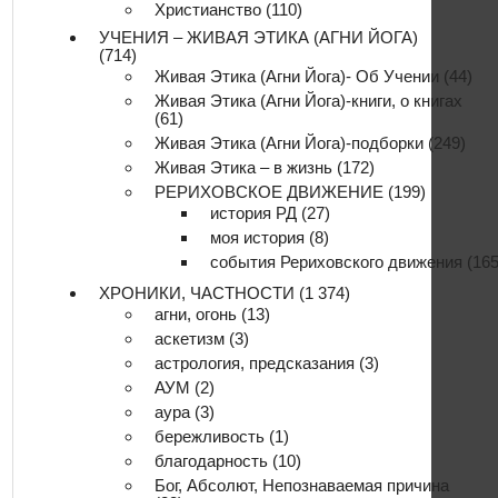
Христианство
(110)
УЧЕНИЯ – ЖИВАЯ ЭТИКА (АГНИ ЙОГА)
(714)
Живая Этика (Агни Йога)- Об Учении
(44)
Живая Этика (Агни Йога)-книги, о книгах
(61)
Живая Этика (Агни Йога)-подборки
(249)
Живая Этика – в жизнь
(172)
РЕРИХОВСКОЕ ДВИЖЕНИЕ
(199)
история РД
(27)
моя история
(8)
события Рериховского движения
(165
ХРОНИКИ, ЧАСТНОСТИ
(1 374)
агни, огонь
(13)
аскетизм
(3)
астрология, предсказания
(3)
АУМ
(2)
аура
(3)
бережливость
(1)
благодарность
(10)
Бог, Абсолют, Непознаваемая причина