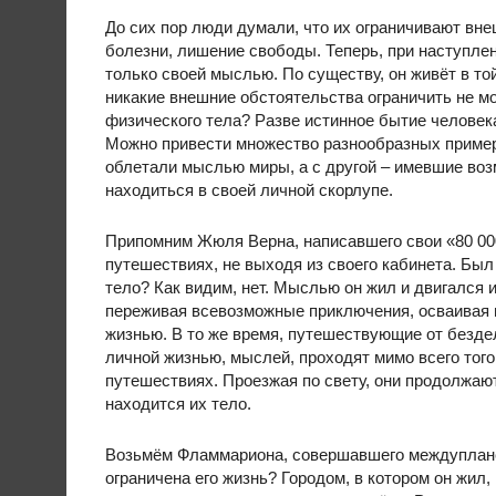
До сих пор люди думали, что их ограничивают вн
болезни, лишение свободы. Теперь, при наступлен
только своей мыслью. По существу, он живёт в той
никакие внешние обстоятельства ограничить не м
физического тела? Разве истинное бытие человек
Можно привести множество разнообразных примеро
облетали мыслью миры, а с другой – имевшие воз
находиться в своей личной скорлупе.
Припомним Жюля Верна, написавшего свои «80 000 
путешествиях, не выходя из своего кабинета. Был 
тело? Как видим, нет. Мыслью он жил и двигался 
переживая всевозможные приключения, осваивая 
жизнью. В то же время, путешествующие от безде
личной жизнью, мыслей, проходят мимо всего того 
путешествиях. Проезжая по свету, они продолжают
находится их тело.
Возьмём Фламмариона, совершавшего междуплане
ограничена его жизнь? Городом, в котором он жил,