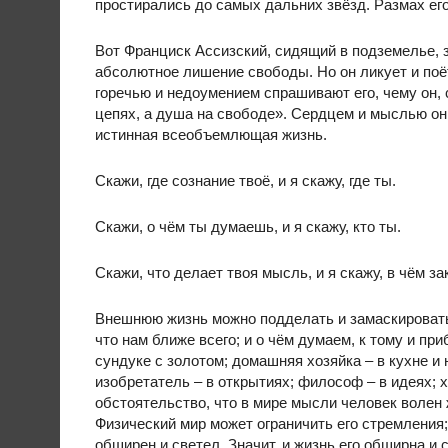
простирались до самых дальних звёзд. Размах ег
Вот Франциск Ассизский, сидящий в подземелье, за
абсолютное лишение свободы. Но он ликует и поёт
горечью и недоумением спрашивают его, чему он, с
цепях, а душа на свободе». Сердцем и мыслью он 
истинная всеобъемлющая жизнь.
Скажи, где сознание твоё, и я скажу, где ты.
Скажи, о чём ты думаешь, и я скажу, кто ты.
Скажи, что делает твоя мысль, и я скажу, в чём з
Внешнюю жизнь можно подделать и замаскировать 
что нам ближе всего; и о чём думаем, к тому и пр
сундуке с золотом; домашняя хозяйка – в кухне и
изобретатель – в открытиях; философ – в идеях; х
обстоятельство, что в мире мысли человек волен ж
Физический мир может ограничить его стремления;
обширен и светел. Значит, и жизнь его обширна и 