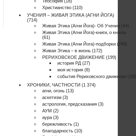
Теософия
(18)
Христианство
(110)
УЧЕНИЯ – ЖИВАЯ ЭТИКА (АГНИ ЙОГА)
(714)
Живая Этика (Агни Йога)- Об Учении
(44)
Живая Этика (Агни Йога)-книги, о книгах
(61)
Живая Этика (Агни Йога)-подборки
(249)
Живая Этика – в жизнь
(172)
РЕРИХОВСКОЕ ДВИЖЕНИЕ
(199)
история РД
(27)
моя история
(8)
события Рериховского движения
(165
ХРОНИКИ, ЧАСТНОСТИ
(1 374)
агни, огонь
(13)
аскетизм
(3)
астрология, предсказания
(3)
АУМ
(2)
аура
(3)
бережливость
(1)
благодарность
(10)