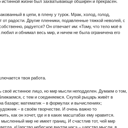
о истинной жизни был захватывающе обширен и прекрасен.
кованный в цепи, в плену у турок. Мрак, холод, голод,
 от радости. Другие пленники, подавленные тяжкой неволей, с
обственно, радуется? Он отвечает им: «Тому, что тело моё в
любил и обнимал весь мир, и ничем не была ограничена его
аключается твоя работа.
своё истинное лицо, но мир мысли неподделен. Думаем о том,
иближаемся, с тем и соединяемся. Скупой рыцарь живёт в
 на базаре; математик – в формулах и вычислениях;
удожник – в своём творчестве. И очень важно то
ить, как он хочет, где и в каких масштабах ему нравится.
 мысленный мир не имеет границ. И счастлив тот, чей мир
светла. «Царство небесное внутри нас» – царство мысли, в