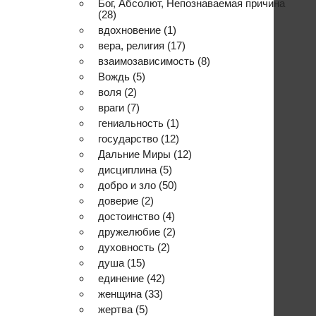
Бог, Абсолют, Непознаваемая причина
(28)
вдохновение
(1)
вера, религия
(17)
взаимозависимость
(8)
Вождь
(5)
воля
(2)
враги
(7)
гениальность
(1)
государство
(12)
Дальние Миры
(12)
дисциплина
(5)
добро и зло
(50)
доверие
(2)
достоинство
(4)
дружелюбие
(2)
духовность
(2)
душа
(15)
единение
(42)
женщина
(33)
жертва
(5)