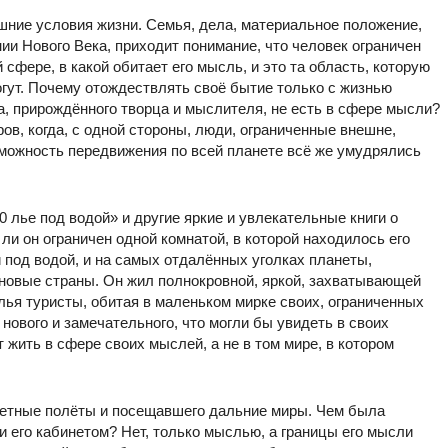
ешние условия жизни. Семья, дела, материальное положение,
ии Нового Века, приходит понимание, что человек ограничен
 сфере, в какой обитает его мысль, и это та область, которую
огут. Почему отождествлять своё бытие только с жизнью
а, прирождённого творца и мыслителя, не есть в сфере мысли?
в, когда, с одной стороны, люди, ограниченные внешне,
можность передвижения по всей планете всё же умудрялись
лье под водой» и другие яркие и увлекательные книги о
ли он ограничен одной комнатой, в которой находилось его
и под водой, и на самых отдалённых уголках планеты,
новые страны. Он жил полнокровной, яркой, захватывающей
лья туристы, обитая в маленьком мирке своих, ограниченных
нового и замечательного, что могли бы увидеть в своих
 жить в сфере своих мыслей, а не в том мире, в котором
тные полёты и посещавшего дальние миры. Чем была
 и его кабинетом? Нет, только мыслью, а границы его мысли