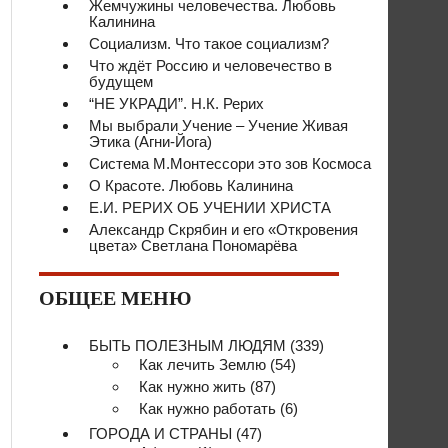
Жемчужины человечества. Любовь
Калинина
Социализм. Что такое социализм?
Что ждёт Россию и человечество в
будущем
“НЕ УКРАДИ”. Н.К. Рерих
Мы выбрали Учение – Учение Живая
Этика (Агни-Йога)
Система М.Монтессори это зов Космоса
О Красоте. Любовь Калинина
Е.И. РЕРИХ ОБ УЧЕНИИ ХРИСТА
Александр Скрябин и его «Откровения
цвета» Светлана Пономарёва
ОБЩЕЕ МЕНЮ
БЫТЬ ПОЛЕЗНЫМ ЛЮДЯМ
(339)
Как лечить Землю
(54)
Как нужно жить
(87)
Как нужно работать
(6)
ГОРОДА И СТРАНЫ
(47)