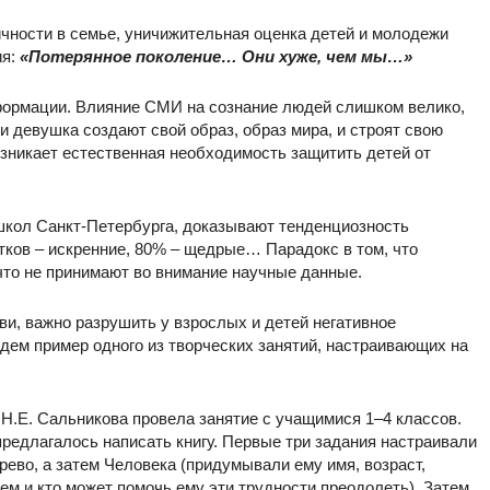
ичности в семье, уничижительная оценка детей и молодежи
ия:
«Потерянное поколение… Они хуже, чем мы…»
формации. Влияние СМИ на сознание людей слишком велико,
 девушка создают свой образ, образ мира, и строят свою
озникает естественная необходимость защитить детей от
 школ Санкт-Петербурга, доказывают тенденциозность
тков – искренние, 80% – щедрые… Парадокс в том, что
что не принимают во внимание научные данные.
и, важно разрушить у взрослых и детей негативное
ем пример одного из творческих занятий, настраивающих на
г Н.Е. Сальникова провела занятие с учащимися 1–4 классов.
предлагалось написать книгу. Первые три задания настраивали
рево, а затем Человека (придумывали ему имя, возраст,
чем и кто может помочь ему эти трудности преодолеть). Затем