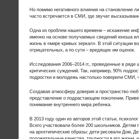
Но помимо негативного влияния на становление л
часто встречается в СМИ, где звучат высказыван
Одна из проблем нашего времени – искажение ин
именно на основе получаемых сведений юноша или
жизнь в «мире кривых зеркал». В этой ситуации в
отрицательных, а по сути – вредящих им оценок.
Исследования 2006–2014 гг., проведенные в ряде
критических суждений. Так, например, 90% подрос
подростки и молодежь настолько поверили СМИ, 
Создавая атмосферу доверия и пространство любв
представление о подрастающем поколении. Привед
понимание внутреннего мира ребенка.
В 2013 году один из авторов этой статьи, психоло
Всего участвовали более 200 школьников. Детям 
на архетипические образы: дети рисовали Дом, Де
положительные качества, трудности в его жизни, 