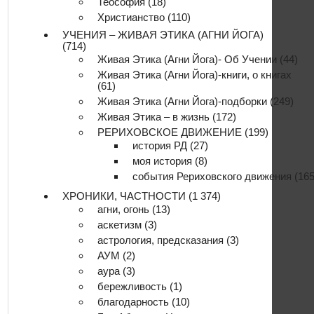
Теософия
(18)
Христианство
(110)
УЧЕНИЯ – ЖИВАЯ ЭТИКА (АГНИ ЙОГА)
(714)
Живая Этика (Агни Йога)- Об Учении
(44)
Живая Этика (Агни Йога)-книги, о книгах
(61)
Живая Этика (Агни Йога)-подборки
(249)
Живая Этика – в жизнь
(172)
РЕРИХОВСКОЕ ДВИЖЕНИЕ
(199)
история РД
(27)
моя история
(8)
события Рериховского движения
(165
ХРОНИКИ, ЧАСТНОСТИ
(1 374)
агни, огонь
(13)
аскетизм
(3)
астрология, предсказания
(3)
АУМ
(2)
аура
(3)
бережливость
(1)
благодарность
(10)