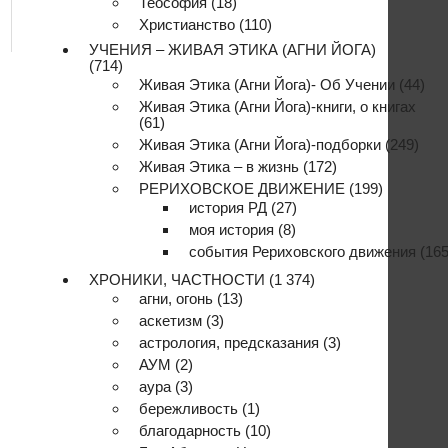
Теософия
(18)
Христианство
(110)
УЧЕНИЯ – ЖИВАЯ ЭТИКА (АГНИ ЙОГА)
(714)
Живая Этика (Агни Йога)- Об Учении
(44)
Живая Этика (Агни Йога)-книги, о книгах
(61)
Живая Этика (Агни Йога)-подборки
(249)
Живая Этика – в жизнь
(172)
РЕРИХОВСКОЕ ДВИЖЕНИЕ
(199)
история РД
(27)
моя история
(8)
события Рериховского движения
(165
ХРОНИКИ, ЧАСТНОСТИ
(1 374)
агни, огонь
(13)
аскетизм
(3)
астрология, предсказания
(3)
АУМ
(2)
аура
(3)
бережливость
(1)
благодарность
(10)