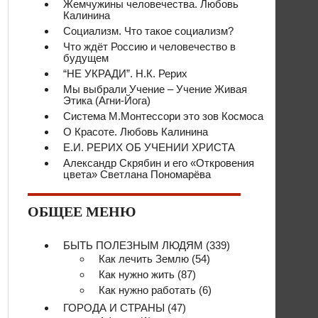
Жемчужины человечества. Любовь
Калинина
Социализм. Что такое социализм?
Что ждёт Россию и человечество в
будущем
“НЕ УКРАДИ”. Н.К. Рерих
Мы выбрали Учение – Учение Живая
Этика (Агни-Йога)
Система М.Монтессори это зов Космоса
О Красоте. Любовь Калинина
Е.И. РЕРИХ ОБ УЧЕНИИ ХРИСТА
Александр Скрябин и его «Откровения
цвета» Светлана Пономарёва
ОБЩЕЕ МЕНЮ
БЫТЬ ПОЛЕЗНЫМ ЛЮДЯМ
(339)
Как лечить Землю
(54)
Как нужно жить
(87)
Как нужно работать
(6)
ГОРОДА И СТРАНЫ
(47)