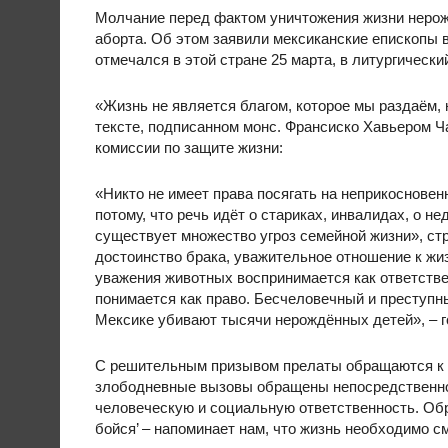
Молчание перед фактом уничтожения жизни нерож
аборта. Об этом заявили мексиканские епископы 
отмечался в этой стране 25 марта, в литургическ
«Жизнь не является благом, которое мы раздаём, 
тексте, подписанном монс. Франсиско Хавьером Ч
комиссии по защите жизни:
«Никто не имеет права посягать на неприкосновен
потому, что речь идёт о стариках, инвалидах, о 
существует множество угроз семейной жизни», ст
достоинство брака, уважительное отношение к жи
уважения животных воспринимается как ответстве
понимается как право. Бесчеловечный и преступны
Мексике убивают тысячи нерождённых детей», – г
С решительным призывом прелаты обращаются к 
злободневные вызовы обращены непосредственно 
человеческую и социальную ответственность. Обр
бойся’ – напоминает нам, что жизнь необходимо 