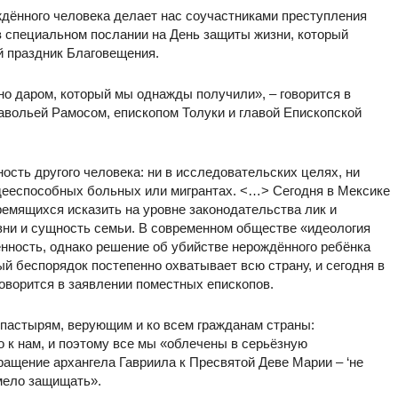
дённого человека делает нас соучастниками преступления
в специальном послании на День защиты жизни, который
ий праздник Благовещения.
но даром, который мы однажды получили», – говорится в
авольей Рамосом, епископом Толуки и главой Епископской
ность другого человека: ни в исследовательских целях, ни
недееспособных больных или мигрантах. <…> Сегодня в Мексике
ремящихся исказить на уровне законодательства лик и
зни и сущность семьи. В современном обществе «идеология
нность, однако решение об убийстве нерождённого ребёнка
й беспорядок постепенно охватывает всю страну, и сегодня в
оворится в заявлении поместных епископов.
пастырям, верующим и ко всем гражданам страны:
к нам, и поэтому все мы «облечены в серьёзную
ащение архангела Гавриила к Пресвятой Деве Марии – ‘не
смело защищать».