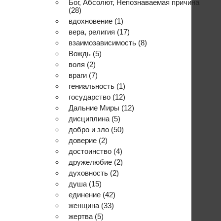
Бог, Абсолют, Непознаваемая причина
(28)
вдохновение
(1)
вера, религия
(17)
взаимозависимость
(8)
Вождь
(5)
воля
(2)
враги
(7)
гениальность
(1)
государство
(12)
Дальние Миры
(12)
дисциплина
(5)
добро и зло
(50)
доверие
(2)
достоинство
(4)
дружелюбие
(2)
духовность
(2)
душа
(15)
единение
(42)
женщина
(33)
жертва
(5)