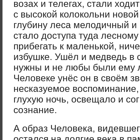
возах и телегах, стали ходи
с высокой колокольни новой
глубину леса мелодичный и 
стало доступа туда лесному
прибегать к маленькой, нич
избушке. Ушёл и медведь в
нужны и не любы были ему 
Человеке унёс он в своём з
несказуемое воспоминание, к
глухую ночь, освещало и со
сознание.
А образ Человека, видевшего
остался на долгие века в п