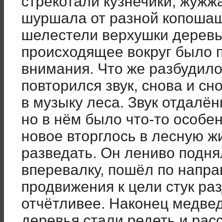
стрекотали кузнечики, жужж
шуршала от разной копошащ
шелестели верхушки деревь
происходящее вокруг было 
внимания. Что же разбудило
повторился звук, снова и сн
в музыку леса. Звук отдалён
но в нём было что-то особе
новое вторглось в лесную 
разведать. Он лениво подня
вперевалку, пошёл по напра
продвижения к цели стук ра
отчётливее. Наконец медвед
деревья стали редеть и расс