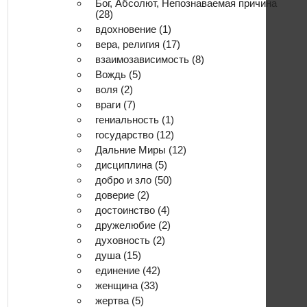
Бог, Абсолют, Непознаваемая причина
(28)
вдохновение
(1)
вера, религия
(17)
взаимозависимость
(8)
Вождь
(5)
воля
(2)
враги
(7)
гениальность
(1)
государство
(12)
Дальние Миры
(12)
дисциплина
(5)
добро и зло
(50)
доверие
(2)
достоинство
(4)
дружелюбие
(2)
духовность
(2)
душа
(15)
единение
(42)
женщина
(33)
жертва
(5)