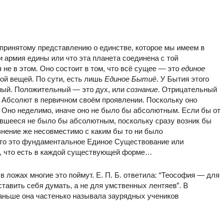
епринятому представлению о единстве, которое мы имеем в
ли армия едины или что эта планета соединена с той
 не в этом. Оно состоит в том, что всё сущее — это
единое
бой вещей. По сути, есть лишь
Единое Бытиё
. У Бытия этого
ный. Положительный — это дух, или
сознание
. Отрицательный
 Абсолют в первичном своём проявлении. Поскольку оно
. Оно неделимо, иначе оно не было бы абсолютным. Если бы от
тавшееся не было бы абсолютным, поскольку сразу возник бы
внение же несовместимо с каким бы то ни было
что это фундаментальное Единое Существование или
, что есть в каждой существующей форме…
о в ложах многие это поймут. Е. П. Б. ответила: “Теософия — для
аставить себя думать, а не для умственных лентяев”. В
раньше она частенько называла заурядных учеников