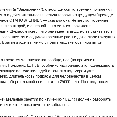
 учения (в “Заключении”), относящегося ко времени появления
 что в действительности нельзя говорить о грядущем “приходе”
ечное СТАНОВЛЕНИЕ”, — сказала она. Четвёртая коренная
й, и со второй, и с первой — то есть их проявления
ии. Думаю, я понял, что она имеет в виду, но выразить это в
драса, шестая и седьмая коренные расы и даже люди грядущих
ки, Братья и адепты не могут быть людьми обычной пятой
что касается человечества вообще, нас (во времени и
ия. По-моему, Е. П. Б. особенно настойчиво это подчёркивала.
икающие вследствие идей о том, что над миром уже
ению, длительность подрасы для человечества в целом
ода (оборот земной оси — около 25000 лет). Поэтому новая
ечательные занятия по изучению “Т. Д.” Я должен разобрать
ится в итоге, пока ничего не забылось.
ных принципах”. Она сказала: “Если кто-то воображает, что из