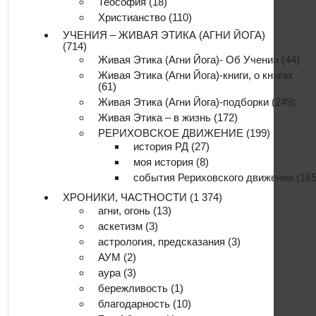
Теософия
(18)
Христианство
(110)
УЧЕНИЯ – ЖИВАЯ ЭТИКА (АГНИ ЙОГА)
(714)
Живая Этика (Агни Йога)- Об Учении
(44)
Живая Этика (Агни Йога)-книги, о книгах
(61)
Живая Этика (Агни Йога)-подборки
(249)
Живая Этика – в жизнь
(172)
РЕРИХОВСКОЕ ДВИЖЕНИЕ
(199)
история РД
(27)
моя история
(8)
события Рериховского движения
(165
ХРОНИКИ, ЧАСТНОСТИ
(1 374)
агни, огонь
(13)
аскетизм
(3)
астрология, предсказания
(3)
АУМ
(2)
аура
(3)
бережливость
(1)
благодарность
(10)