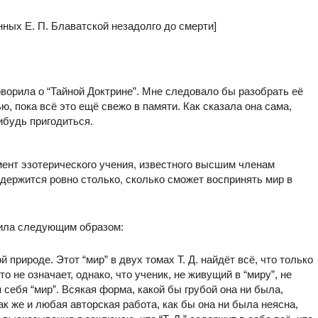
нных Е. П. Блаватской незадолго до смерти]
оворила о “Тайной Доктрине”. Мне следовало бы разобрать её
, пока всё это ещё свежо в памяти. Как сказала она сама,
ибудь пригодиться.
ент эзотерического учения, известного высшим членам
 содержится ровно столько, сколько сможет воспринять мир в
етила следующим образом:
 природе. Этот “мир” в двух томах Т. Д. найдёт всё, что только
о не означает, однако, что ученик, не живущий в “миру”, не
 себя “мир”. Всякая форма, какой бы грубой она ни была,
ак же и любая авторская работа, как бы она ни была неясна,