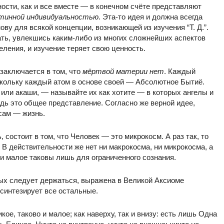
ности, как и все вместе — в конечном счёте представляют
тинной индивидуальностью
. Эта-то идея и должна всегда
ову для всякой концепции, возникающей из изучения “Т. Д.”.
ать, увлекшись каким-либо из многих сложнейших аспектов
ления, и изучение теряет свою ценность.
 заключается в том, что
мёртвой материи нет
. Каждый
скольку каждый атом в основе своей — Абсолютное Бытиё.
, или акаши, — называйте их как хотите — в которых ангелы и
дь это общее представление. Согласно же верной идее,
 сам — жизнь.
 состоит в том, что Человек — это микрокосм. А раз так, то
В действительности же нет ни макрокосма, ни микрокосма, а
алое таковы лишь для ограниченного сознания.
рых следует держаться, выражена в Великой Аксиоме
 синтезирует все остальные.
кое, таково и малое; как наверху, так и внизу: есть лишь Одна