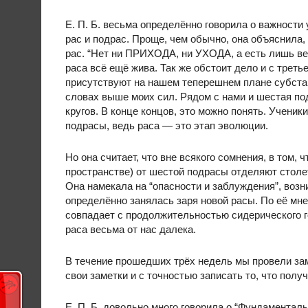
Е. П. Б. весьма определённо говорила о важности
рас и подрас. Проще, чем обычно, она объяснила,
рас. “Нет ни ПРИХОДА, ни УХОДА, а есть лишь в
раса всё ещё жива. Так же обстоит дело и с третье
присутствуют на нашем теперешнем плане субстанц
словах выше моих сил. Рядом с нами и шестая по
кругов. В конце концов, это можно понять. Учени
подрасы, ведь раса — это этап эволюции.
Но она считает, что вне всякого сомнения, в том, 
пространстве) от шестой подрасы отделяют столет
Она намекала на “опасности и заблуждения”, возн
определённо занялась заря новой расы. По её мн
совпадает с продолжительностью сидерического г
раса весьма от нас далека.
В течение прошедших трёх недель мы провели зам
свои заметки и с точностью записать то, что получ
Е. П. Б. довольно много говорила о “Фундаменталь