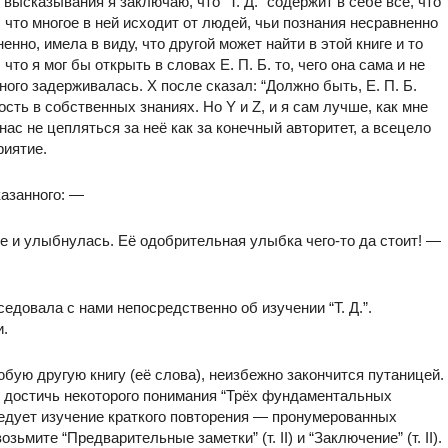
ысказывания я заключаю, что “Т. Д.” содержит в себе всё, что
, что многое в ней исходит от людей, чьи познания несравненно
нно, имела в виду, что другой может найти в этой книге и то
что я мог бы открыть в словах Е. П. Б. то, чего она сама и не
ного задерживалась. Х после сказал: “Должно быть, Е. П. Б.
ность в собственных знаниях. Но Y и Z, и я сам лучше, как мне
ас не цепляться за неё как за конечный авторитет, а всецело
риятие.
азанного: —
не и улыбнулась. Её одобрительная улыбка чего-то да стоит! —
седовала с нами непосредственно об изучении “Т. Д.”.
и.
любую другую книгу (её слова), неизбежно закончится путаницей.
но достичь некоторого понимания “Трёх фундаментальных
ледует изучение краткого повторения — пронумерованных
возьмите “Предварительные заметки” (т. II) и “Заключение” (т. II).