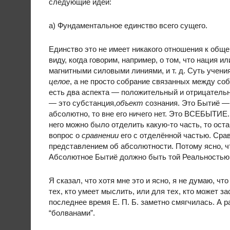
следующие идеи:
а) Фундаментальное единство всего сущего.
Единство это не имеет никакого отношения к общ
виду, когда говорим, например, о том, что нация и
магнитными силовыми линиями, и т. д. Суть учения
целое
, а не просто собрание связанных между со
есть два аспекта — положительный и отрицатель
— это субстанция,
объект
сознания. Это Бытиё —
абсолютно, то вне его ничего нет. Это ВСЕБЫТИЕ
него можно было отделить какую-то часть, то ос
вопрос о
сравнении
его с отделённой частью. Сра
представлением об абсолютности. Потому ясно, 
Абсолютное Бытиё должно быть той Реальностью
Я сказал, что хотя мне это и ясно, я не думаю, чт
тех, кто умеет мыслить, или для тех, кто может з
последнее время Е. П. Б. заметно смягчилась. А 
“болванами”.