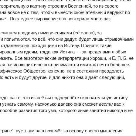
ворительную картину строения Вселенной, то из своего
здана вовсе не с тем, чтобы вынести окончательный вердикт по
ине
“. Последнее выражение она повторила много раз.
считаем продвинутыми учениками (её слова), за
если попытаются, то всё, что они дадут, будет лишь отрывочными
 отдалённо не походящими на Истину. Принять такие
сированным идеям, тогда как Истина — за пределами любых
ить. Все экзотерические интерпретации хороши, и Е. П. Б. не
для начинающих и не воспринимаются ими как нечто большее.
ософическое Общество, конечно, не в состоянии преодолеть
 есть и будут другие, и для них-то она и даёт следующий,
дежды на то, что из неё вы подчерпнёте окончательную истину
я узнать самому, насколько далеко она сможет
вести
вас к
пособов развития того ума, которого иные занятия никогда и не
ктрине”, пусть ум ваш возьмёт за основу своего мышления