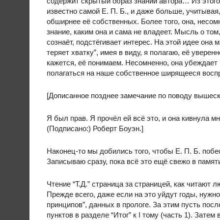
содержит скрытый образ знаний автора… Из этого в
известно самой Е. П. Б., и даже больше, учитывая
обширнее её собственных. Более того, она, несомне
знание, каким она и сама не владеет. Мысль о том, 
сознаёт, подстёгивает интерес. На этой идее она м
теряет хватку”, имея в виду, я полагаю, её уверен
кажется, её понимаем. Несомненно, она убеждает н
полагаться на наше собственное ширящееся восп
[Дописанное позднее замечание по поводу вышеск
Я был прав. Я прочёл ей всё это, и она кивнула м
(Подписано:) Роберт Боуэн.]
Наконец-то мы добились того, чтобы Е. П. Б. побе
Записываю сразу, пока всё это ещё свежо в памят
Чтение “Т.Д.” страница за страницей, как читают 
Прежде всего, даже если на это уйдут годы, нуж
принципов”, данных в прологе. За этим пусть пос
пунктов в разделе “Итог” к I тому (часть 1). Затем 