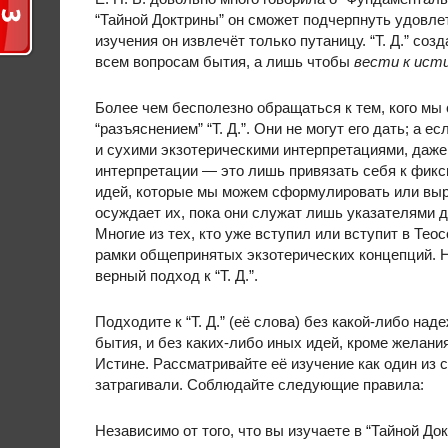
“Тайной Доктрины” он сможет подчерпнуть удовлет
изучения он извлечёт только путаницу. “Т. Д.” со
всем вопросам бытия, а лишь чтобы
вести к ист
Более чем бесполезно обращаться к тем, кого мы 
“разъяснением” “Т. Д.”. Они не могут его дать; а 
и сухими экзотерическими интерпретациями, даже
интерпретации — это лишь привязать себя к фик
идей, которые мы можем сформулировать или выраз
осуждает их, пока они служат лишь указателями 
Многие из тех, кто уже вступил или вступит в Те
рамки общепринятых экзотерических концепций. Но
верный подход к “Т. Д.”.
Подходите к “Т. Д.” (её слова) без какой-либо на
бытия, и без каких-либо иных идей, кроме желани
Истине. Рассматривайте её изучение как один из с
затрагивали. Соблюдайте следующие правила:
Независимо от того, что вы изучаете в “Тайной До