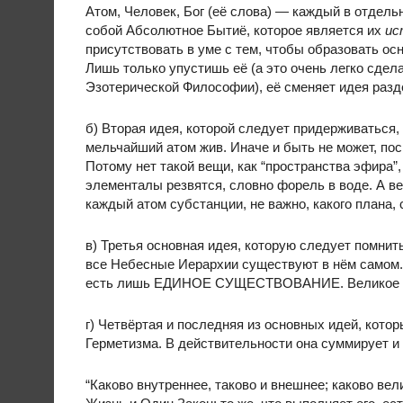
Атом, Человек, Бог (её слова) — каждый в отдель
собой Абсолютное Бытиё, которое является их
ис
присутствовать в уме с тем, чтобы образовать осн
Лишь только упустишь её (а это очень легко сдел
Эзотерической Философии), её сменяет идея разде
б) Вторая идея, которой следует придерживаться,
мельчайший атом жив. Иначе и быть не может, по
Потому нет такой вещи, как “пространства эфира”
элементалы резвятся, словно форель в воде. А ве
каждый атом субстанции, не важно, какого плана,
в) Третья основная идея, которую следует помнить,
все Небесные Иерархии существуют в нём самом. 
есть лишь ЕДИНОЕ СУЩЕСТВОВАНИЕ. Великое и м
г) Четвёртая и последняя из основных идей, кото
Герметизма. В действительности она суммирует и
“Каково внутреннее, таково и внешнее; каково вели