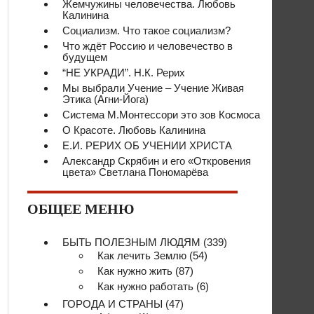
Жемчужины человечества. Любовь
Калинина
Социализм. Что такое социализм?
Что ждёт Россию и человечество в
будущем
“НЕ УКРАДИ”. Н.К. Рерих
Мы выбрали Учение – Учение Живая
Этика (Агни-Йога)
Система М.Монтессори это зов Космоса
О Красоте. Любовь Калинина
Е.И. РЕРИХ ОБ УЧЕНИИ ХРИСТА
Александр Скрябин и его «Откровения
цвета» Светлана Пономарёва
ОБЩЕЕ МЕНЮ
БЫТЬ ПОЛЕЗНЫМ ЛЮДЯМ
(339)
Как лечить Землю
(54)
Как нужно жить
(87)
Как нужно работать
(6)
ГОРОДА И СТРАНЫ
(47)