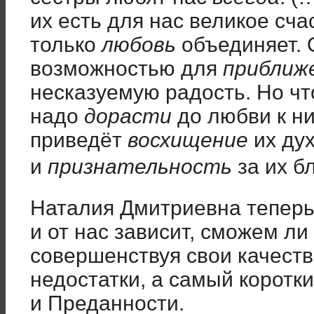
их есть для нас великое сча
только
любовь
объединяет. 
возможностью для
приближ
несказуемую радость. Но чт
надо
дорасти
до любви к ни
приведёт
восхищение
их ду
и
признательность
за их б
Наталия Дмитриевна теперь
и от нас зависит, сможем ли
совершенствуя свои качеств
недостатки, а самый коротк
и Преданности.