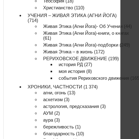
Теософия
(18)
Христианство
(110)
УЧЕНИЯ – ЖИВАЯ ЭТИКА (АГНИ ЙОГА)
(714)
Живая Этика (Агни Йога)- Об Учении
(44)
Живая Этика (Агни Йога)-книги, о книгах
(61)
Живая Этика (Агни Йога)-подборки
(249)
Живая Этика – в жизнь
(172)
РЕРИХОВСКОЕ ДВИЖЕНИЕ
(199)
история РД
(27)
моя история
(8)
события Рериховского движения
(165
ХРОНИКИ, ЧАСТНОСТИ
(1 374)
агни, огонь
(13)
аскетизм
(3)
астрология, предсказания
(3)
АУМ
(2)
аура
(3)
бережливость
(1)
благодарность
(10)