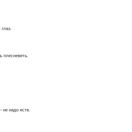
 глаз.
ь плесневеть.
 не надо яств.