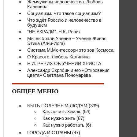
Жемчужины человечества. Любовь
Калинина
Социализм. Что такое социализм?
Что ждёт Россию и человечество в
будущем
“НЕ УКРАДИ”. Н.К. Рерих
Мы выбрали Учение – Учение Живая
Этика (Агни-Йога)
Система М.Монтессори это зов Космоса
О Красоте. Любовь Калинина
Е.И. РЕРИХ ОБ УЧЕНИИ ХРИСТА
Александр Скрябин и его «Откровения
цвета» Светлана Пономарёва
ОБЩЕЕ МЕНЮ
БЫТЬ ПОЛЕЗНЫМ ЛЮДЯМ
(339)
Как лечить Землю
(54)
Как нужно жить
(87)
Как нужно работать
(6)
ГОРОДА И СТРАНЫ
(47)