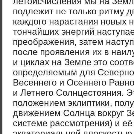
летоисчисления мы на Земл
подлежит не только ритму д
каждого нарастания новых 
тончайших энергий наступае
преображения, затем насту
после проявления их в наил
и циклах на Земле это соотв
определяемым для Северно
Весеннего и Осеннего Равн
и Летнего Солнцестояния. 
положением эклиптики, пол
движением Солнца вокруг З
системе рассмотрения) и её
экваториальной плоскостью,