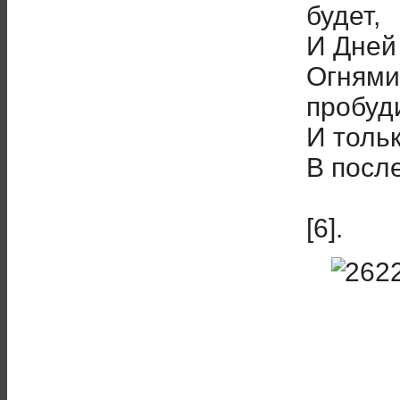
будет,
И Дней
Огнями
пробуди
И толь
В посл
[6].