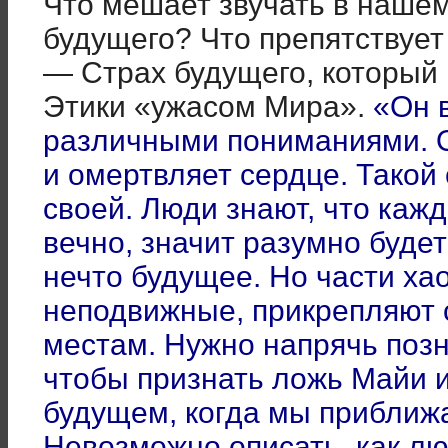
Что мешает звучать в наше
будущего? Что препятствуе
— Страх будущего, который
Этики «ужасом Мира».
«Он в
различными пониманиями. О
и омертвляет сердце. Такой
своей. Люди знают, что каж
вечно, значит разумно буде
нечто будущее. Но части ха
неподвижные, прикрепляют 
местам. Нужно напрячь поз
чтобы признать ложь Майи и
будущем, когда мы приближ
Невозможно описать, как л