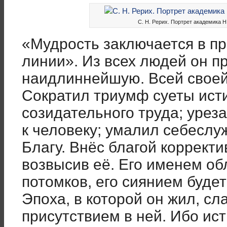
С. Н. Рерих. Портрет академика Н.
«Мудрость заключается в п
линии». Из всех людей он п
наидлиннейшую. Всей своей
Сократил триумф суеты ис
созидательного труда; уре
к человеку; умалил себе­с
Благу. Внёс благой корректи
возвысив её. Его именем об
потомков, его сиянием буде
Эпоха, в которой он жил, сл
присутствием в ней. Ибо ис