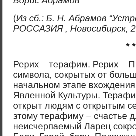
Борис Абрамов
(
Из сб.: Б. Н. Абрамов “Ус
РОССАЗИЯ , Новосибирск, 2
* *
Рерих – терафим. Рерих – П
символа, сокрытых от боль
начальном этапе вхождения
Явленной Культуры. Терафим
открыт людям с открытым се
этому терафиму − счастье д
неисчерпаемый Ларец сокро