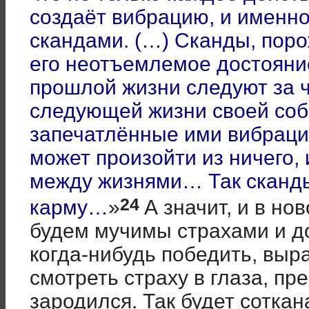
создаёт вибрацию, и именно
скандами. (…) Сканды, пор
его неотъемлемое достоян
прошлой жизни следуют за ч
следующей жизни своей соб
запечатлённые ими вибрации
может произойти из ничего, 
между жизнями… Так сканд
24
карму…
»
А значит, и в но
будем мучимы страхами и д
когда-нибудь победить, выр
смотреть страху в глаза, пре
зародился. Так будет сотка