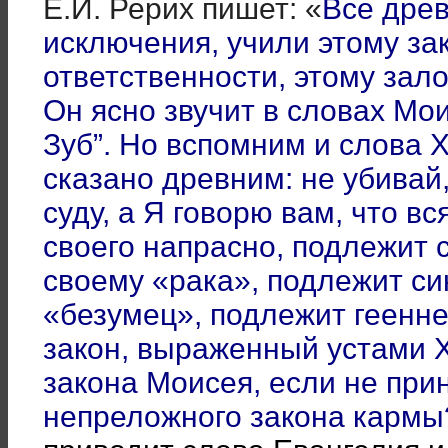
Е.И. Рерих пишет: «
Все древ
исключения, учили этому за
ответственности, этому зал
Он ясно звучит в словах Мои
Зуб”. Но вспомним и слова 
сказано древним: не убивай,
суду, а Я говорю вам, что в
своего напрасно, подлежит с
своему «рака», подлежит син
«безумец», подлежит геенне 
закон, выраженный устами Х
закона Моисея, если не при
непреложного закона карм