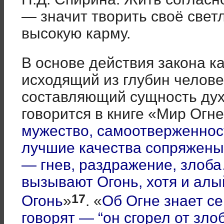
— значит творить своё свет
высокую карму.
В основе действия закона к
исходящий из глубин челове
составляющий сущность духа
говорится в книге «Мир Огн
мужество, самоотверженност
лучшие качества сопряжены 
— гнев, раздражение, злоб
вызывают Огонь, хотя и алы
17
Огонь
»
. «
Об Огне знает с
говорят — “он сгорел от злоб