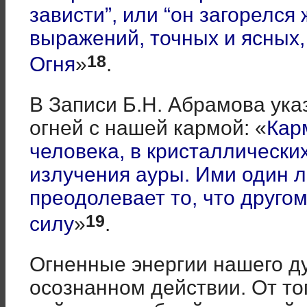
зависти”, или “он загорелся
выражений, точных и ясных,
18
Огня
»
.
В Записи Б.Н. Абрамова ука
огней с нашей кармой: «
Кар
человека, в кристаллически
излучения ауры. Ими один л
преодолевает то, что друго
19
силу
»
.
Огненные энергии нашего д
осознанном действии. От то