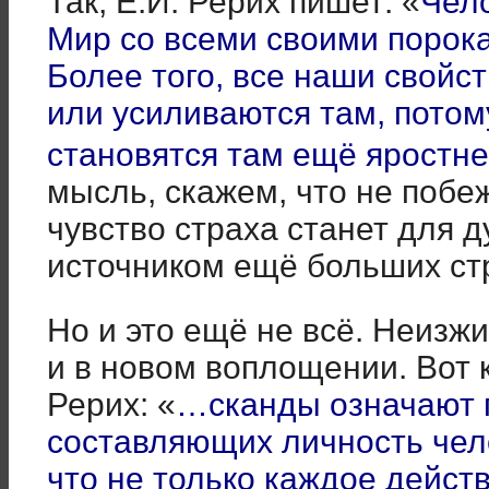
Так, Е.И. Рерих пишет: «
Чело
Мир со всеми своими порок
Более того, все наши свойст
или усиливаются там, потом
становятся там ещё яростнее
мысль, скажем, что не побе
чувство страха станет для 
источником ещё больших ст
Но и это ещё не всё. Неизж
и в новом воплощении. Вот к
Рерих: «
…сканды означают г
составляющих личность чело
что не только каждое дейст