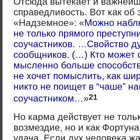
Отсюда вытекает и важнейш
справедливость. Вот как об 
«Надземное»: «
Можно наблю
не только прямого преступни
соучастников. …Свойство д
сообщников. (…) Кто может с
мысленно больше способст
не хочет помыслить, как шир
никто не поищет в “чаше” на
21
соучастником…
»
Но карма действует не тольк
возмездие, но и как Фортун
удача. Если дух человека ж