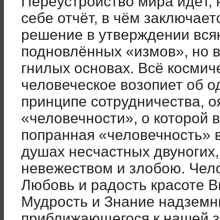
Переустройство мира идёт, 
себе отчёт, в чём заключает
решение в утверждении всяк
подновлённых «измов», но в
гнилых основах. Всё космич
человеческое возопиет об 
принципе сотрудничества, 
«человечности», о которой 
попранная «человечность» в
душах несчастных двуногих,
невежеством и злобою. Чело
Любовь и радость красоте 
Мудрость и Знание надземны
приближающегося к нашей з