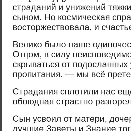
страданий и унижений тяжк
сыном. Но космическая спр
восторжествовала, и счасть
Велико было наше одиночес
Отцом, в силу неисповедим
скрываться от подосланных 
пропитания, — мы всё прете
Страдания сплотили нас ещ
обоюдная страстно разгорел
Сын усвоил от матери, доче
лучшие Заветы и Знание тог