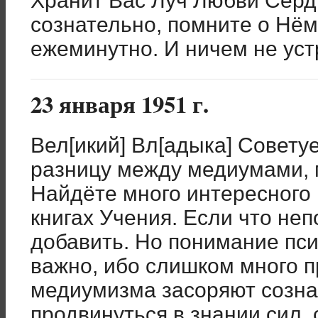
Хранит Вас Луч Любви Серд
сознательно, помните о Нём
ежеминутно. И ничем не ус
23 января 1951 г.
Вел[икий] Вл[адыка] Совету
разницу между медиумами, 
Найдёте много интересного 
книгах Учения. Если что неп
добавить. Но понимание пси
важно, ибо слишком много 
медиумизма засоряют созн
продвинуться в знании сил, 