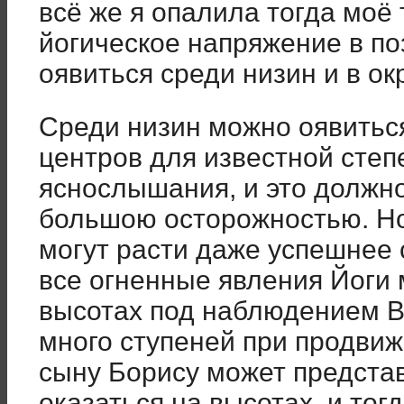
всё же я опалила тогда моё 
йогическое напряжение в по
оявиться среди низин и в о
Среди низин можно оявитьс
центров для известной степ
яснослышания, и это должн
большою осторожностью. Но
могут расти даже успешнее 
все огненные явления Йоги 
высотах под наблюдением В
много ступеней при продвиж
сыну Борису может предста
оказаться на высотах, и тог