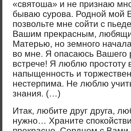
«святоша» и не признаю мн
бываю сурова. Родной мой 
позвольте мне сойти с пьед
Вашим прекрасным, любящи
Матерью, но земного начал
во мне. Я опасаюсь Вашего
встрече! Я люблю простоту в
напыщенность и торжествен
нестерпима. Не люблю учить
знания. (…)
Итак, любите друг друга, лю
нужно… Храните спокойстви
прекрасно. Сердцем с Вами.