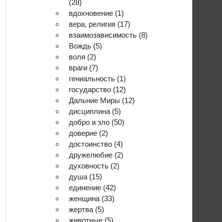
(28)
вдохновение
(1)
вера, религия
(17)
взаимозависимость
(8)
Вождь
(5)
воля
(2)
враги
(7)
гениальность
(1)
государство
(12)
Дальние Миры
(12)
дисциплина
(5)
добро и зло
(50)
доверие
(2)
достоинство
(4)
дружелюбие
(2)
духовность
(2)
душа
(15)
единение
(42)
женщина
(33)
жертва
(5)
животные
(5)