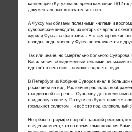
канцелярию Кутузова во время кампании 1812 год
документальных доказательств нет.
А Фуксу мы обязаны полезными книгами и воспом
суворовские анекдоты, из которых черпали сюжет
журили Фукса за фантазии… Его «суворовские ане
правды: ведь многое у Фукса перекликается с дру
Так или иначе, но смертельно больного Суворова 
Васильевич, обнадёженный тёплыми письмами госуд
вдохнёт в него силы, поможет одолеть недуг.
В Петербург из Кобрина Суворов ехал в большой к
роскошной на вид. Ростопчин распалял воображе
грандиозной встрече… Суворову-де отвели комнат
придворную карету. По пути его будет приветство
громыхнёт салютом – и всё это под колокольный з
Но грёзы о триумфе прервёт царский рескрипт, к
сведения моего, что во время командования Вами
коего называли дежурным, вопреки всех моих уста