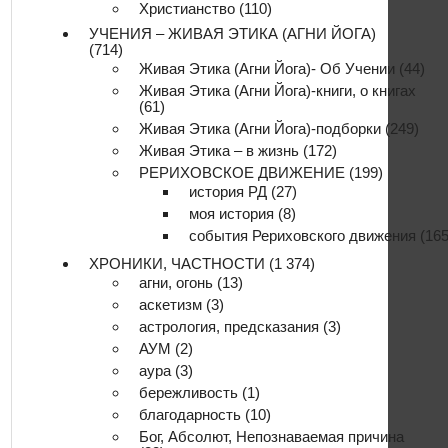
Христианство
(110)
УЧЕНИЯ – ЖИВАЯ ЭТИКА (АГНИ ЙОГА)
(714)
Живая Этика (Агни Йога)- Об Учении
(44)
Живая Этика (Агни Йога)-книги, о книгах
(61)
Живая Этика (Агни Йога)-подборки
(249)
Живая Этика – в жизнь
(172)
РЕРИХОВСКОЕ ДВИЖЕНИЕ
(199)
история РД
(27)
моя история
(8)
события Рериховского движения
(165
ХРОНИКИ, ЧАСТНОСТИ
(1 374)
агни, огонь
(13)
аскетизм
(3)
астрология, предсказания
(3)
АУМ
(2)
аура
(3)
бережливость
(1)
благодарность
(10)
Бог, Абсолют, Непознаваемая причина