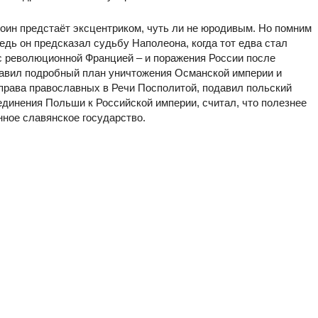
воин предстаёт эксцентриком, чуть ли не юродивым. Но помним
дь он предсказал судьбу Наполеона, когда тот едва стал
с революционной Францией – и поражения России после
авил подробный план уничтожения Османской империи и
права православных в Речи Посполитой, подавил польский
единения Польши к Российской империи, считал, что полезнее
ное славянское государство.