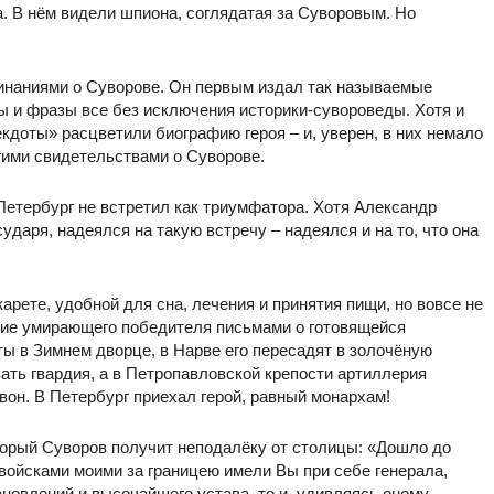
а. В нём видели шпиона, соглядатая за Суворовым. Но
инаниями о Суворове. Он первым издал так называемые
ы и фразы все без исключения историки-сувороведы. Хотя и
кдоты» расцветили биографию героя – и, уверен, в них немало
гими свидетельствами о Суворове.
Петербург не встретил как триумфатора. Хотя Александр
аря, надеялся на такую встречу – надеялся и на то, что она
арете, удобной для сна, лечения и принятия пищи, но вовсе не
ние умирающего победителя письмами о готовящейся
ы в Зимнем дворце, в Нарве его пересадят в золочёную
вать гвардия, а в Петропавловской крепости артиллерия
вон. В Петербург приехал герой, равный монархам!
оторый Суворов получит неподалёку от столицы: «Дошло до
 войсками моими за границею имели Вы при себе генерала,
новлений и высочайшего устава, то и, удивляясь оному,