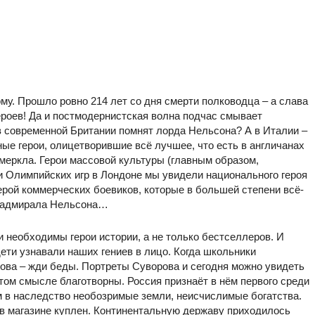
му. Прошло ровно 214 лет со дня смерти полководца – а слава
героев! Да и постмодернистская волна подчас смывает
в современной Британии помнят лорда Нельсона? А в Италии –
ые герои, олицетворившие всё лучшее, что есть в англичанах
померкла. Герои массовой культуры (главным образом,
 Олимпийских игр в Лондоне мы увидели национального героя
рой коммерческих боевиков, которые в большей степени всё-
л» адмирала Нельсона…
и необходимы герои истории, а не только бестселлеров. И
ети узнавали наших гениев в лицо. Когда школьники
ова – жди беды. Портреты Суворова и сегодня можно увидеть
этом смысле благотворны. Россия признаёт в нём первого среди
ам в наследство необозримые земли, неисчислимые богатства.
 в магазине куплен. Континентальную державу приходилось