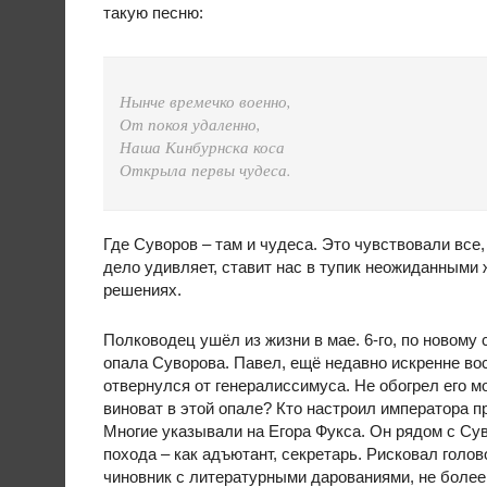
такую песню:
Нынче времечко военно,
От покоя удаленно,
Наша Кинбурнска коса
Открыла первы чудеса.
Где Суворов – там и чудеса. Это чувствовали все,
дело удивляет, ставит нас в тупик неожиданными 
решениях.
Полководец ушёл из жизни в мае. 6-го, по новому 
опала Суворова. Павел, ещё недавно искренне во
отвернулся от генералиссимуса. Не обогрел его м
виноват в этой опале? Кто настроил императора 
Многие указывали на Егора Фукса. Он рядом с С
похода – как адъютант, секретарь. Рисковал голов
чиновник с литературными дарованиями, не более