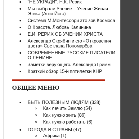
“НЕ УКРАДИ”. Н.К. Рерих
Мы выбрали Учение – Учение Живая
Этика (Агни-Йога)
Система М.Монтессори это зов Космоса
О Красоте. Любовь Калинина
Е.И. РЕРИХ ОБ УЧЕНИИ ХРИСТА
Александр Скрябин и его «Откровения
цвета» Светлана Пономарёва
СОВРЕМЕННЫЕ РУССКИЕ ПИСАТЕЛИ
О ЛЕНИНЕ
Заметки верующего. Александр Гримм
Краткий обзор 15-й пятилетки КНР
ОБЩЕЕ МЕНЮ
БЫТЬ ПОЛЕЗНЫМ ЛЮДЯМ
(338)
Как лечить Землю
(54)
Как нужно жить
(86)
Как нужно работать
(6)
ГОРОДА И СТРАНЫ
(47)
Африка
(1)