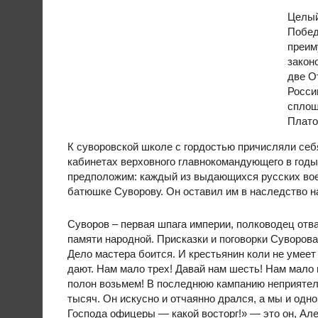
Целый
Побед
преим
закон
две О
Росси
сплош
Плато
К суворовской школе с гордостью причисляли себ
кабинетах верховного главнокомандующего в годы
предположим: каждый из выдающихся русских вое
батюшке Суворову. Он оставил им в наследство 
Суворов – первая шпага империи, полководец отв
памяти народной. Присказки и поговорки Суворова
Дело мастера боится. И крестьянин коли не умеет
дают. Нам мало трех! Давай нам шесть! Нам мало 
полон возьмем! В последнюю кампанию неприятель
тысяч. Он искусно и отчаянно дрался, а мы и одно
Господа офицеры — какой восторг!» — это он, Ал