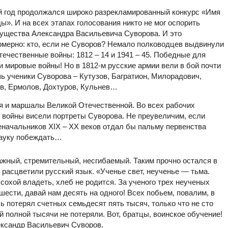
 год продолжался широко разрекламированный конкурс «Имя
ы». И на всех этапах голосования никто не мог оспорить
ущества Александра Васильевича Суворова. И это
омерно: кто, если не Суворов? Немало полководцев выдвинули
течественные войны: 1812 – 14 и 1941 – 45. Победные для
и мировые войны! Но в 1812-м русские армии вели в бой почти
ь ученики Суворова – Кутузов, Багратион, Милорадович,
в, Ермолов, Дохтуров, Кульнев…
я и маршалы Великой Отечественной. Во всех рабочих
 войны висели портреты Суворова. Не преувеличим, если
начальников XIX – XX веков отдал бы пальму первенства
науку побеждать…
ажный, стремительный, несгибаемый. Таким прочно остался в
 расцветили русский язык. «Ученье свет, неученье — тьма.
 сохой владеть, хлеб не родится. За ученого трех неученых
шести, давай нам десять на одного! Всех побьем, повалим, в
 потерял счетных семьдесят пять тысяч, только что не сто
й полной тысячи не потеряли. Вот, братцы, воинское обучение!
ександр Васильевич Суворов.