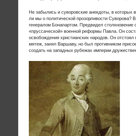
Не забылись и суворовские анекдоты, в которых 
ли мы о политической прозорливости Суворова? Ве
генералом Бонапартом. Предвидел столкновение 
«пруссаческой» военной реформы Павла. Он сост
освобождения христианских народов. Он отстоял 
мятеж, занял Варшаву, но был противником присо
создать на западных рубежах империи дружествен