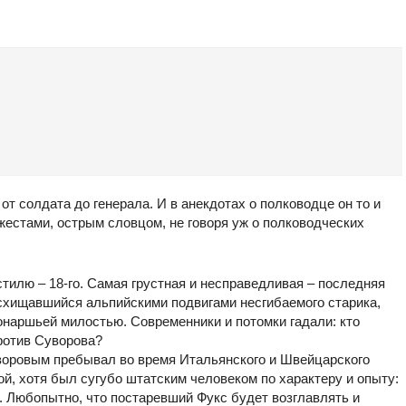
 от солдата до генерала. И в анекдотах о полководце он то и
жестами, острым словцом, не говоря уж о полководческих
стилю – 18-го. Самая грустная и несправедливая – последняя
схищавшийся альпийскими подвигами несгибаемого старика,
онаршьей милостью. Современники и потомки гадали: кто
против Суворова?
уворовым пребывал во время Итальянского и Швейцарского
ой, хотя был сугубо штатским человеком по характеру и опыту:
. Любопытно, что постаревший Фукс будет возглавлять и