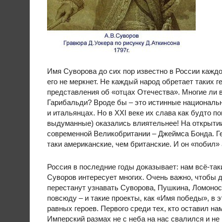
Имя Суворова до сих пор известно в России каждо
его не меркнет. Не каждый народ обретает таких 
представления об «отцах Отечества». Многие ли 
Гарибальди? Вроде бы – это истинные национальн
и итальянцах. Но в ХХI веке их слава как будто 
выдуманные) оказались влиятельнее! На открытии
современной Великобритании – Джеймса Бонда. Ге
таки американские, чем британские. И он «поби
Россия в последние годы доказывает: нам всё-так
Суворов интересует многих. Очень важно, чтобы д
перестанут узнавать Суворова, Пушкина, Ломонос
повсюду – и такие проекты, как «Имя победы», в 
равных героев. Первого среди тех, кто оставил н
Имперский размах не с неба на нас свалился и не