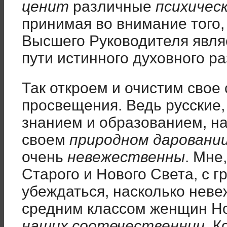
ценит
различные
психичес
принимая во внимание того,
Высшего Руководителя явл
пути истинного духовного ра
Так откроем и очистим свое
просвещения. Ведь русские
знанием и образованием, н
своем
природном даровани
очень
невежественны
. Мне
Старого и Нового Света, с 
убеждаться, насколько неве
средним классом женщин Н
наших соотечественниц
. К