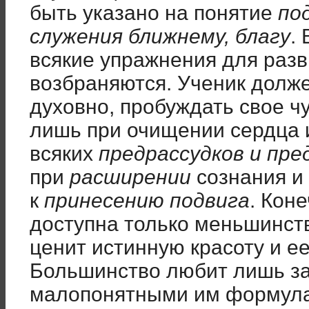
быть указано на понятие
по
служения ближнему, благу
.
всякие упражнения для разв
возбраняются. Ученик долж
духовно, пробуждать свое ч
лишь при очищении сердца 
всяких
предрассудков и пр
при
расширении
сознания и
к
принесению подвига
. Кон
доступна только меньшинств
ценит истинную красоту и ее
Большинство любит лишь за
малопонятными им формул