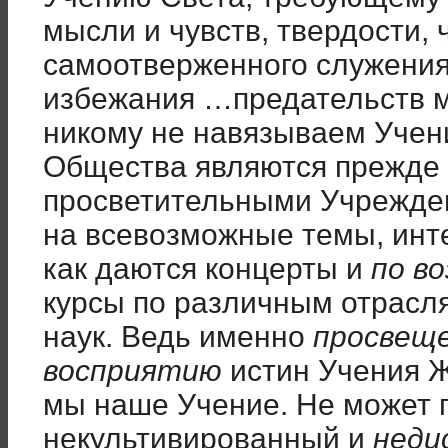
мысли и чувств, твердости, 
самоотверженного служения 
избежания …предательств м
никому не навязываем Учен
Общества являются прежде в
просветительными Учрежден
на всевозможные темы, инт
как даются концерты и
по в
курсы по различным отрасля
наук. Ведь именно
просвещ
восприятию
истин Учения Ж
мы наше Учение. Не может 
некультивированный и
неди