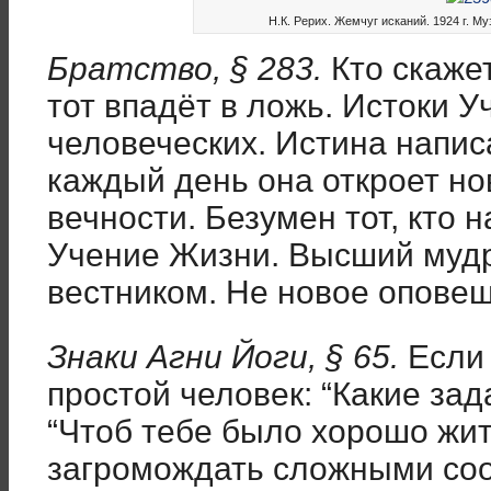
Н.К. Рерих. Жемчуг исканий. 1924 г. 
Братство, § 283.
Кто скаже
тот впадёт в ложь. Истоки 
человеческих. Истина напис
каждый день она откроет н
вечности. Безумен тот, кто 
Учение Жизни. Высший мудр
вестником. Не новое оповеща
Знаки Агни Йоги, § 65.
Если 
простой человек: “Какие за
“Чтоб тебе было хорошо жит
загромождать сложными соо