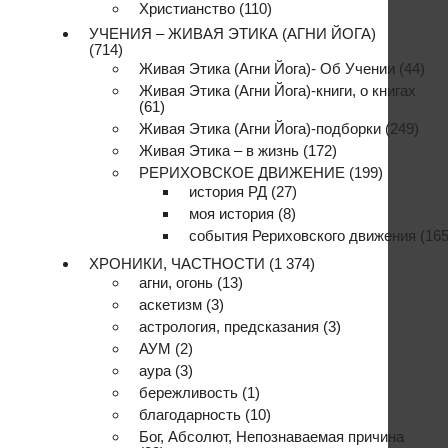
Христианство
(110)
УЧЕНИЯ – ЖИВАЯ ЭТИКА (АГНИ ЙОГА)
(714)
Живая Этика (Агни Йога)- Об Учении
(44)
Живая Этика (Агни Йога)-книги, о книгах
(61)
Живая Этика (Агни Йога)-подборки
(249)
Живая Этика – в жизнь
(172)
РЕРИХОВСКОЕ ДВИЖЕНИЕ
(199)
история РД
(27)
моя история
(8)
события Рериховского движения
(165
ХРОНИКИ, ЧАСТНОСТИ
(1 374)
агни, огонь
(13)
аскетизм
(3)
астрология, предсказания
(3)
АУМ
(2)
аура
(3)
бережливость
(1)
благодарность
(10)
Бог, Абсолют, Непознаваемая причина