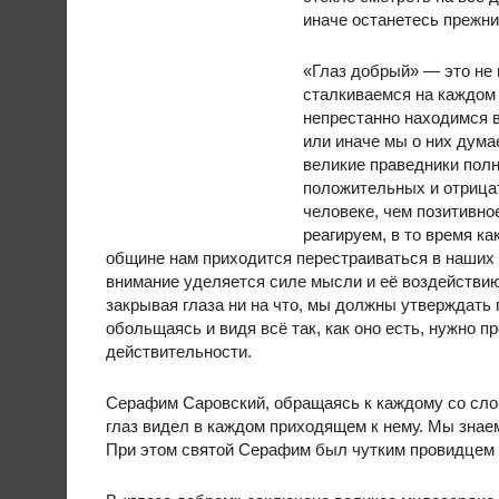
иначе останетесь прежни
«Глаз добрый» — это не 
сталкиваемся на каждом
непрестанно находимся в
или иначе мы о них дума
великие праведники пол
положительных и отрицат
человеке, чем позитивное
реагируем, в то время ка
общине нам приходится перестраиваться в наших
внимание уделяется силе мысли и её воздействию к
закрывая глаза ни на что, мы должны утверждать
обольщаясь и видя всё так, как оно есть, нужно п
действительности.
Серафим Саровский, обращаясь к каждому со слов
глаз видел в каждом приходящем к нему. Мы знаем
При этом святой Серафим был чутким провидцем и