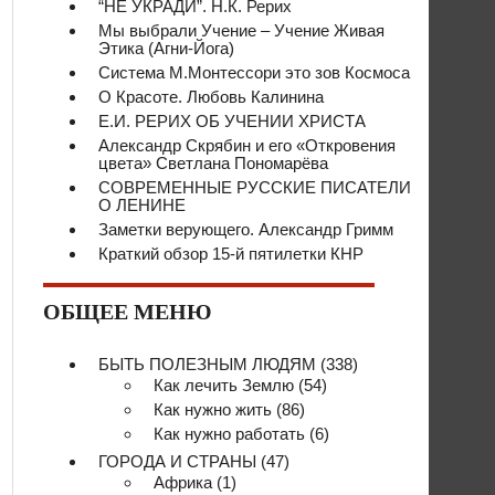
“НЕ УКРАДИ”. Н.К. Рерих
Мы выбрали Учение – Учение Живая
Этика (Агни-Йога)
Система М.Монтессори это зов Космоса
О Красоте. Любовь Калинина
Е.И. РЕРИХ ОБ УЧЕНИИ ХРИСТА
Александр Скрябин и его «Откровения
цвета» Светлана Пономарёва
СОВРЕМЕННЫЕ РУССКИЕ ПИСАТЕЛИ
О ЛЕНИНЕ
Заметки верующего. Александр Гримм
Краткий обзор 15-й пятилетки КНР
ОБЩЕЕ МЕНЮ
БЫТЬ ПОЛЕЗНЫМ ЛЮДЯМ
(338)
Как лечить Землю
(54)
Как нужно жить
(86)
Как нужно работать
(6)
ГОРОДА И СТРАНЫ
(47)
Африка
(1)