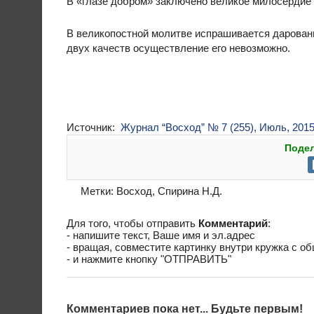
В «глазе добром» заключено великое милосердие 
В великопостной молитве испрашивается дарование
двух качеств осуществление его невозможно.
Источник:
Журнал “Восход” № 7 (255), Июль, 201
Подел
Метки:
Восход
,
Спирина Н.Д.
Для того, чтобы отправить
Комментарий
:
- напишите текст, Ваше имя и эл.адрес
- вращая, совместите картинку внутри кружка с о
- и нажмите кнопку "ОТПРАВИТЬ"
Комментариев пока нет... Будьте первым!