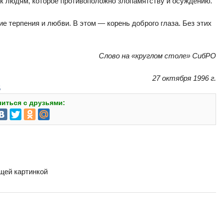
к людям, которое противоположно злопамятству и осуждению.
 терпения и любви. В этом — корень доброго глаза. Без этих
Слово на «круглом столе» СибРО
27 октября 1996 г.
5
иться с друзьями:
бщей картинкой