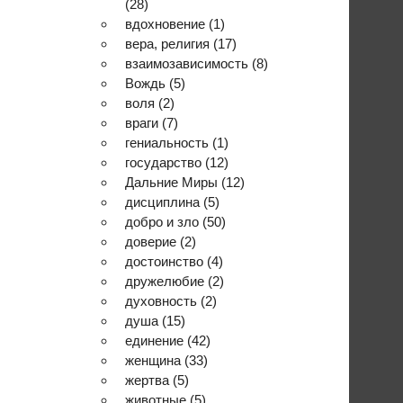
(28)
вдохновение
(1)
вера, религия
(17)
взаимозависимость
(8)
Вождь
(5)
воля
(2)
враги
(7)
гениальность
(1)
государство
(12)
Дальние Миры
(12)
дисциплина
(5)
добро и зло
(50)
доверие
(2)
достоинство
(4)
дружелюбие
(2)
духовность
(2)
душа
(15)
единение
(42)
женщина
(33)
жертва
(5)
животные
(5)