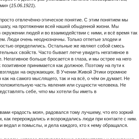
ми» (
15.06.1921
).
просто отвлечённо-этическое понятие. С этим понятием мы
 шагу, на протяжении всей нашей обыденной жизни. Мы
 окружении людей и во взаимодействии с ними, и всё время так
ем. Люди очень неоднозначны. Только отпетые злодеи и
ностью определились. Остальные же являют собой смесь
ельных свойств. Часто бывает легче увидеть негативное в
. Негативное больше бросается в глаза, и мы острее на него
к позитивное принимается как должное. Поэтому на пути к
 взглядах на окружающих. В Учении Живой Этики огромное
ак на самого мыслящего, так и на всё, о чём он думает. Не
 положительную часть явления или сущности человека. Не
редставлять себе,
что
мы хотели бы иметь в
ами «радость моя», радовался тому лучшему, что его зоркий
, как перерождались и возрождались люди при контакте с ним.
 ведал и помыслы, и дела каждого, кто к нему обращался.