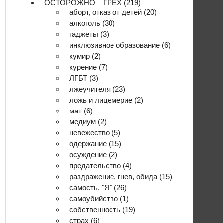
ОСТОРОЖНО – ГРЕХ
(219)
аборт, отказ от детей
(20)
алкоголь
(30)
гаджеты
(3)
инклюзивное образование
(6)
кумир
(2)
курение
(7)
ЛГБТ
(3)
лжеучителя
(23)
ложь и лицемерие
(2)
мат
(6)
медиум
(2)
невежество
(5)
одержание
(15)
осуждение
(2)
предательство
(4)
раздражение, гнев, обида
(15)
самость, "Я"
(26)
самоубийство
(1)
собственность
(19)
страх
(6)