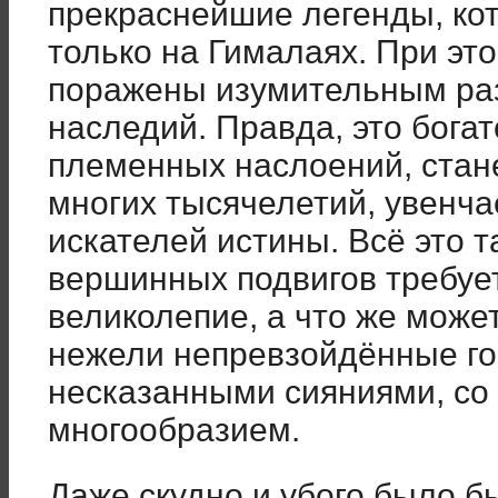
прекраснейшие легенды, ко
только на Гималаях. При эт
поражены изумительным ра
наследий. Правда, это богат
племенных наслоений, стан
многих тысячелетий, увенча
искателей истины. Всё это та
вершинных подвигов требу
великолепие, а что же може
нежели непревзойдённые го
несказанными сияниями, со
многообразием.
Даже скудно и убого было б