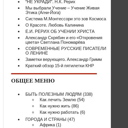
“НЕ УКРАДИ”. Н.К. Рерих
Мы выбрали Учение – Учение Живая
Этика (Агни-Йога)
Система М.Монтессори это зов Космоса
О Красоте. Любовь Калинина
Е.И. РЕРИХ ОБ УЧЕНИИ ХРИСТА
Александр Скрябин и его «Откровения
цвета» Светлана Пономарёва
СОВРЕМЕННЫЕ РУССКИЕ ПИСАТЕЛИ
О ЛЕНИНЕ
Заметки верующего. Александр Гримм
Краткий обзор 15-й пятилетки КНР
ОБЩЕЕ МЕНЮ
БЫТЬ ПОЛЕЗНЫМ ЛЮДЯМ
(338)
Как лечить Землю
(54)
Как нужно жить
(86)
Как нужно работать
(6)
ГОРОДА И СТРАНЫ
(47)
Африка
(1)