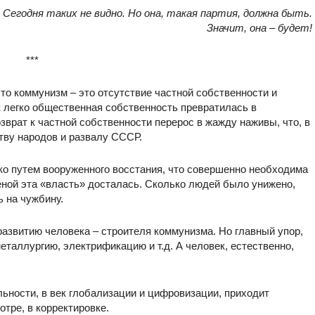
Сегодня таких не видно. Но она, такая партия, должна быть.
Значит, она – будет!
***
 что коммунизм – это отсутствие частной собственности и
к легко общественная собственность превратилась в
врат к частной собственности перерос в жажду наживы, что, в
ству народов и развалу СССР.
ко путем вооруженного восстания, что совершенно необходима
еной эта «власть» досталась. Сколько людей было унижено,
 на чужбину.
азвитию человека – строителя коммунизма. Но главный упор,
таллургию, электрификацию и т.д. А человек, естественно,
альности, в век глобализации и цифровизации, приходит
тре, в корректировке.