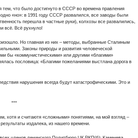
я тем, что было достигнуто в СССР во времена правления
 одно «но»: в 1991 году СССР развалился, все заводы были
твенность перешла в частные руки), колхозы все развалились,
и всё. Всё рухнуло!
оизошло. Но главная из них – методы, выбранные Сталиным
вильными. Законы природы и развития человеческой
ими бы «коммунистическими» или другими «благими»
взялась пословица: «Благими пожеланиями выстлана дорога в
едствия нарушения всегда будут катастрофическими. Это и
***
зм, хотя и считаютя «сложными» понятиями, на мой взгляд –
 результаты издалека, из нашего времени.
и всех членов ленинского Политбюро ЦК РКП(б): Каменева,