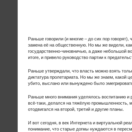
Раньше говорили (и многие – до сих пор говорят),
замена её на общественную. Но мы же видели, ка
государственно-чиновничью, а даже небольшой воз
итоге, и привело руководство партии к предатель
Раньше утверждали, что власть можно взять толь
диктатура пролетариата. Но мы же знаем, какой ц
убито, выслано или вынуждено было эмегрировать
Раньше много внимания уделялось воспитанию и р
всё-таки, делался на тяжёлую промышленность, ме
отодвигался на второй, третий и другие планы.
И вот сегодня, в век Интернета и виртуальной ре
понимание, что старые догмы нуждаются в пересмо