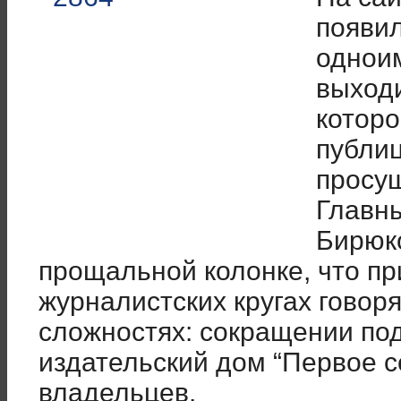
появил
однои
выходи
которо
публи
просущ
Главны
Бирюк
прощальной колонке, что пр
журналистских кругах говоря
сложностях: сокращении под
издательский дом “Первое с
владельцев.