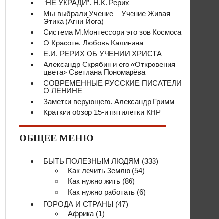
“НЕ УКРАДИ”. Н.К. Рерих
Мы выбрали Учение – Учение Живая
Этика (Агни-Йога)
Система М.Монтессори это зов Космоса
О Красоте. Любовь Калинина
Е.И. РЕРИХ ОБ УЧЕНИИ ХРИСТА
Александр Скрябин и его «Откровения
цвета» Светлана Пономарёва
СОВРЕМЕННЫЕ РУССКИЕ ПИСАТЕЛИ
О ЛЕНИНЕ
Заметки верующего. Александр Гримм
Краткий обзор 15-й пятилетки КНР
ОБЩЕЕ МЕНЮ
БЫТЬ ПОЛЕЗНЫМ ЛЮДЯМ
(338)
Как лечить Землю
(54)
Как нужно жить
(86)
Как нужно работать
(6)
ГОРОДА И СТРАНЫ
(47)
Африка
(1)