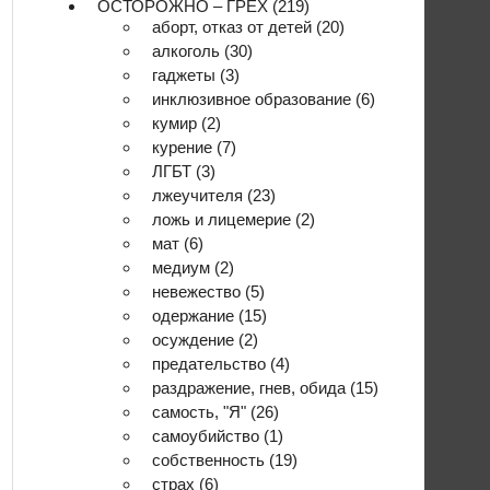
ОСТОРОЖНО – ГРЕХ
(219)
аборт, отказ от детей
(20)
алкоголь
(30)
гаджеты
(3)
инклюзивное образование
(6)
кумир
(2)
курение
(7)
ЛГБТ
(3)
лжеучителя
(23)
ложь и лицемерие
(2)
мат
(6)
медиум
(2)
невежество
(5)
одержание
(15)
осуждение
(2)
предательство
(4)
раздражение, гнев, обида
(15)
самость, "Я"
(26)
самоубийство
(1)
собственность
(19)
страх
(6)