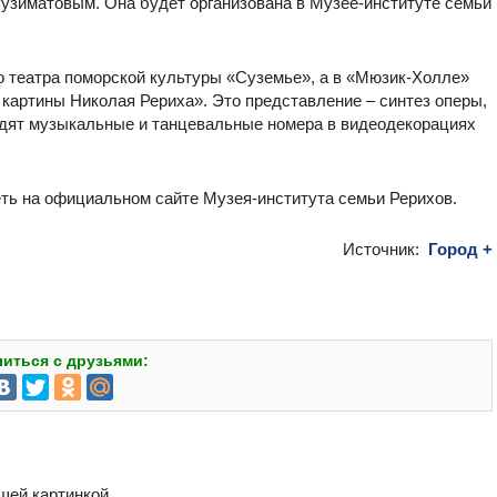
узиматовым. Она будет организована в Музее-институте семьи
го театра поморской культуры «Суземье», а в «Мюзик-Холле»
картины Николая Рериха». Это представление – синтез оперы,
идят музыкальные и танцевальные номера в видеодекорациях
ь на официальном сайте Музея-института семьи Рерихов.
Источник:
Город +
иться с друзьями:
бщей картинкой