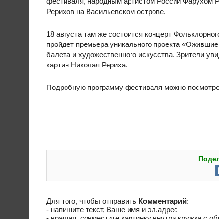
фестиваля, народным артистом России Фарухом Р
Рерихов на Васильевском острове.
18 августа там же состоится концерт Фольклорно
пройдет премьера уникального проекта «Ожившие 
балета и художественного искусства. Зрители ув
картин Николая Рериха.
Подробную программу фестиваля можно посмотрет
Подел
Для того, чтобы отправить
Комментарий
:
- напишите текст, Ваше имя и эл.адрес
- вращая, совместите картинку внутри кружка с о