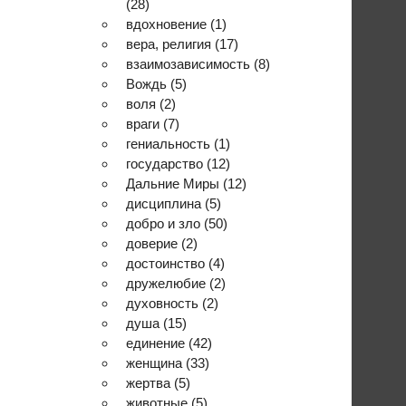
(28)
вдохновение
(1)
вера, религия
(17)
взаимозависимость
(8)
Вождь
(5)
воля
(2)
враги
(7)
гениальность
(1)
государство
(12)
Дальние Миры
(12)
дисциплина
(5)
добро и зло
(50)
доверие
(2)
достоинство
(4)
дружелюбие
(2)
духовность
(2)
душа
(15)
единение
(42)
женщина
(33)
жертва
(5)
животные
(5)