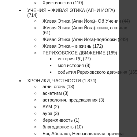
Христианство
(110)
УЧЕНИЯ – ЖИВАЯ ЭТИКА (АГНИ ЙОГА)
(714)
Живая Этика (Агни Йога)- Об Учении
(44)
Живая Этика (Агни Йога)-книги, о книгах
(61)
Живая Этика (Агни Йога)-подборки
(249)
Живая Этика – в жизнь
(172)
РЕРИХОВСКОЕ ДВИЖЕНИЕ
(199)
история РД
(27)
моя история
(8)
события Рериховского движения
(165
ХРОНИКИ, ЧАСТНОСТИ
(1 374)
агни, огонь
(13)
аскетизм
(3)
астрология, предсказания
(3)
АУМ
(2)
аура
(3)
бережливость
(1)
благодарность
(10)
Бог, Абсолют, Непознаваемая причина