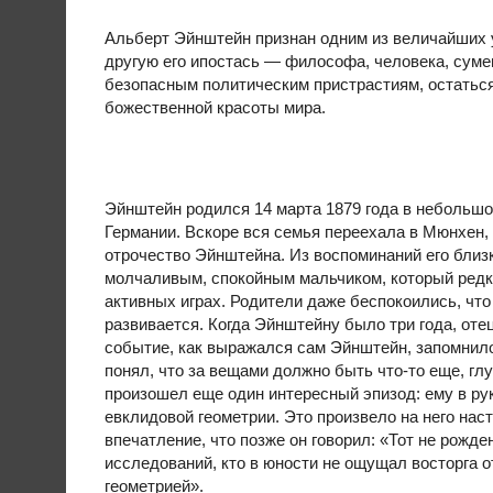
Альберт Эйнштейн признан одним из величайших у
другую его ипостась — философа, человека, суме
безопасным политическим пристрастиям, остатьс
божественной красоты мира.
Эйнштейн родился 14 марта 1879 года в небольшо
Германии. Вскоре вся семья переехала в Мюнхен, 
отрочество Эйнштейна. Из воспоминаний его близк
молчаливым, спокойным мальчиком, который редк
активных играх. Родители даже беспокоились, чт
развивается. Когда Эйнштейну было три года, оте
событие, как выражался сам Эйнштейн, запомнил
понял, что за вещами должно быть что-то еще, глу
произошел еще один интересный эпизод: ему в рук
евклидовой геометрии. Это произвело на него нас
впечатление, что позже он говорил: «Тот не рожде
исследований, кто в юности не ощущал восторга о
геометрией».