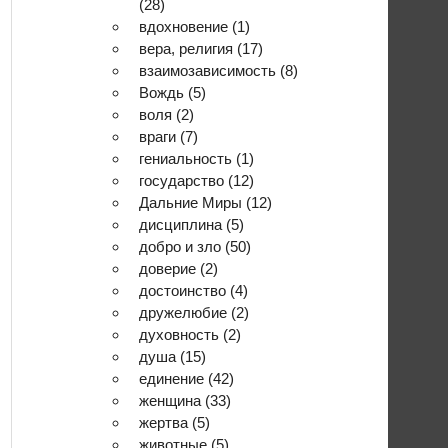
(28)
вдохновение
(1)
вера, религия
(17)
взаимозависимость
(8)
Вождь
(5)
воля
(2)
враги
(7)
гениальность
(1)
государство
(12)
Дальние Миры
(12)
дисциплина
(5)
добро и зло
(50)
доверие
(2)
достоинство
(4)
дружелюбие
(2)
духовность
(2)
душа
(15)
единение
(42)
женщина
(33)
жертва
(5)
животные
(5)