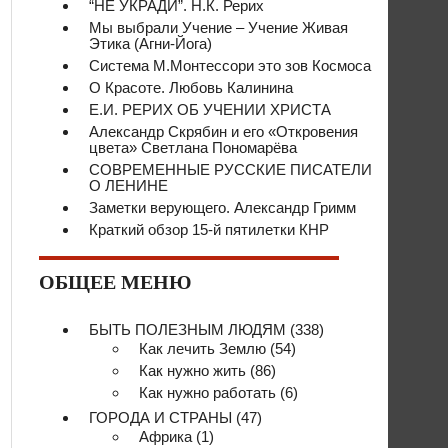
“НЕ УКРАДИ”. Н.К. Рерих
Мы выбрали Учение – Учение Живая
Этика (Агни-Йога)
Система М.Монтессори это зов Космоса
О Красоте. Любовь Калинина
Е.И. РЕРИХ ОБ УЧЕНИИ ХРИСТА
Александр Скрябин и его «Откровения
цвета» Светлана Пономарёва
СОВРЕМЕННЫЕ РУССКИЕ ПИСАТЕЛИ
О ЛЕНИНЕ
Заметки верующего. Александр Гримм
Краткий обзор 15-й пятилетки КНР
ОБЩЕЕ МЕНЮ
БЫТЬ ПОЛЕЗНЫМ ЛЮДЯМ
(338)
Как лечить Землю
(54)
Как нужно жить
(86)
Как нужно работать
(6)
ГОРОДА И СТРАНЫ
(47)
Африка
(1)