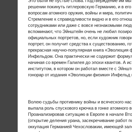
Это были не пустые слова. Подтверждение им мы 
решении покинуть гитлеровскую Германию, и в его
вопросам атомного оружия, войны и мира, политич
Стремление к справедливости видно и в его отно
сотрудниками или даже с вовсе незнакомыми люд
вспоминают, что Эйнштейн очень не любил позиро
официальных портретов, но, если художник говорил
портрет, он получит средства к существованию, г
прекрасная научно-популярная книга «Эволюция ф
Инфельдом. Она практически не содержит формул
начиная со времен Галилея до эпохи квантов. А ис
институтом, в котором он работал вместе с Эйнште
гонорар от издания «Эволюции физики» Инфельд м
Волею судьбы противнику войны и всяческого на
выпала роль спускового крючка в гонке атомного 
Проанализировав ситуацию в Европе в начале Вт
(открытие деления урана, засекречивание работ п
оккупация Германией Чехословакии, имеющей зал