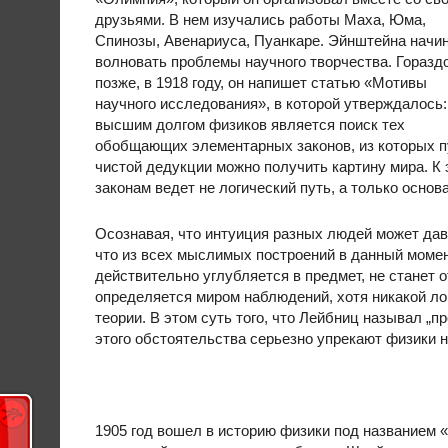
друзьями. В нем изучались работы Маха, Юма,
Спинозы, Авенариуса, Пуанкаре. Эйнштейна начи
волновать проблемы научного творчества. Горазд
позже, в 1918 году, он напишет статью «Мотивы
научного исследования», в которой утверждалось
высшим долгом физиков является поиск тех
обобщающих элементарных законов, из которых 
чистой дедукции можно получить картину мира. К 
законам ведет не логический путь, а только основ
Осознавая, что интуиция разных людей может дав
что из всех мыслимых построений в данный момен
действительно углубляется в предмет, не станет 
определяется миром наблюдений, хотя никакой ло
теории. В этом суть того, что Лейбниц называл „
этого обстоятельства серьезно упрекают физики н
1905 год вошел в историю физики под названием «A