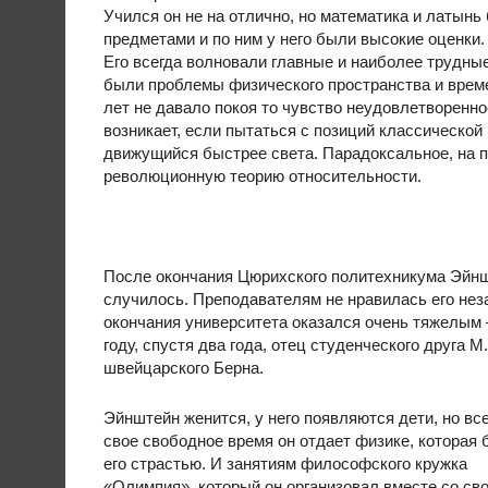
Учился он не на отлично, но математика и латын
предметами и по ним у него были высокие оценки.
Его всегда волновали главные и наиболее трудны
были проблемы физического пространства и врем
лет не давало покоя то чувство неудовлетворенно
возникает, если пытаться с позиций классической
движущийся быстрее света. Парадоксальное, на п
революционную теорию относительности.
После окончания Цюрихского политехникума Эйнште
случилось. Преподавателям не нравилась его нез
окончания университета оказался очень тяжелым 
году, спустя два года, отец студенческого друга
швейцарского Берна.
Эйнштейн женится, у него появляются дети, но вс
свое свободное время он отдает физике, которая
его страстью. И занятиям философского кружка
«Олимпия», который он организовал вместе со св