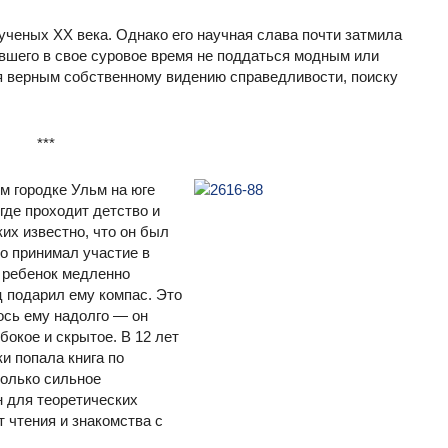
ченых ХХ века. Однако его научная слава почти затмила
вшего в свое суровое время не поддаться модным или
я верным собственному видению справедливости, поиску
***
м городке Ульм на юге
где проходит детство и
их известно, что он был
о принимал участие в
о ребенок медленно
ц подарил ему компас. Это
ось ему надолго — он
бокое и скрытое. В 12 лет
и попала книга по
только сильное
н для теоретических
т чтения и знакомства с