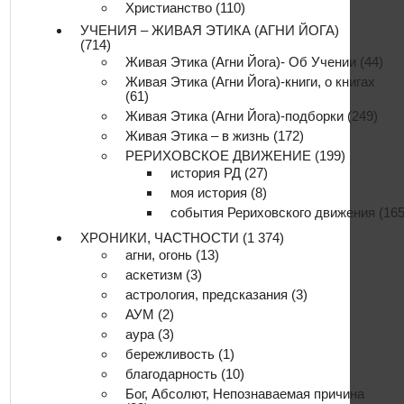
Христианство
(110)
УЧЕНИЯ – ЖИВАЯ ЭТИКА (АГНИ ЙОГА)
(714)
Живая Этика (Агни Йога)- Об Учении
(44)
Живая Этика (Агни Йога)-книги, о книгах
(61)
Живая Этика (Агни Йога)-подборки
(249)
Живая Этика – в жизнь
(172)
РЕРИХОВСКОЕ ДВИЖЕНИЕ
(199)
история РД
(27)
моя история
(8)
события Рериховского движения
(165
ХРОНИКИ, ЧАСТНОСТИ
(1 374)
агни, огонь
(13)
аскетизм
(3)
астрология, предсказания
(3)
АУМ
(2)
аура
(3)
бережливость
(1)
благодарность
(10)
Бог, Абсолют, Непознаваемая причина