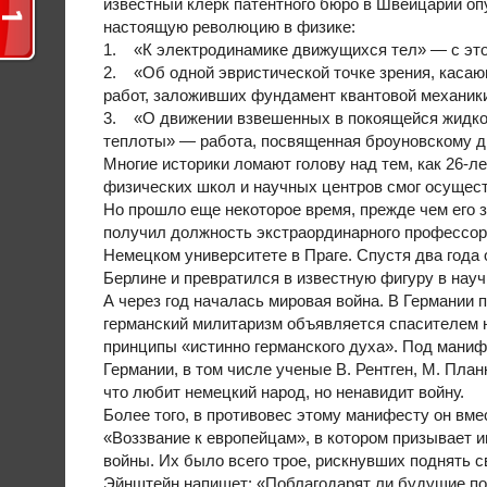
известный клерк патентного бюро в Швейцарии оп
настоящую революцию в физике:
1. «К электродинамике движущихся тел» — с этой
2. «Об одной эвристической точке зрения, касаю
работ, заложивших фундамент квантовой механик
3. «О движении взвешенных в покоящейся жидкос
теплоты» — работа, посвященная броуновскому д
Многие историки ломают голову над тем, как 26-ле
физических школ и научных центров смог осуществ
Но прошло еще некоторое время, прежде чем его 
получил должность экстраординарного профессора
Немецком университете в Праге. Спустя два года
Берлине и превратился в известную фигуру в науч
А через год началась мировая война. В Германии 
германский милитаризм объявляется спасителем н
принципы «истинно германского духа». Под маниф
Германии, в том числе ученые В. Рентген, М. Планк
что любит немецкий народ, но ненавидит войну.
Более того, в противовес этому манифесту он вм
«Воззвание к европейцам», в котором призывает
войны. Их было всего трое, рискнувших поднять с
Эйнштейн напишет: «Поблагодарят ли будущие пок