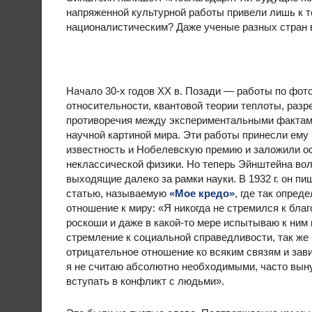
напряженной культурной работы привели лишь к т
националистическим? Даже ученые разных стран ве
Начало 30-х годов ХХ в. Позади — работы по фот
относительности, квантовой теории теплоты, раз
противоречия между экспериментальными фактам
научной картиной мира. Эти работы принесли ему
известность и Нобелевскую премию и заложили о
неклассической физики. Но теперь Эйнштейна во
выходящие далеко за рамки науки. В 1932 г. он п
статью, называемую
«Мое кредо»
, где так опред
отношение к миру: «Я никогда не стремился к бла
роскоши и даже в какой-то мере испытываю к ним
стремление к социальной справедливости, так же 
отрицательное отношение ко всяким связям и зав
я не считаю абсолютно необходимыми, часто вын
вступать в конфликт с людьми».