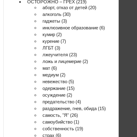
ОСТОРОЖНО – ГРЕХ
(219)
аборт, отказ от детей
(20)
алкоголь
(30)
гаджеты
(3)
инклюзивное образование
(6)
кумир
(2)
курение
(7)
ЛГБТ
(3)
лжеучителя
(23)
ложь и лицемерие
(2)
мат
(6)
медиум
(2)
невежество
(5)
одержание
(15)
осуждение
(2)
предательство
(4)
раздражение, гнев, обида
(15)
самость, "Я"
(26)
самоубийство
(1)
собственность
(19)
страх
(6)