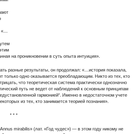
нают
о
: «…
путем
этим
анная на проникновении в суть опыта интуиция».
ать разные результаты, он продолжал: «…история показала,
т только одно оказывается преобладающим. Никто из тех, кто
отрицать, что теоретическая система практически однозначно
гический путь не ведет от наблюдений к основным принципам
предустановленной гармонией“. Именно в недостаточном учете
екоторых из тех, кто занимается теорией познания».
* * *
nnus mirabilis» (лат. «Год чудес») — в этом году никому не