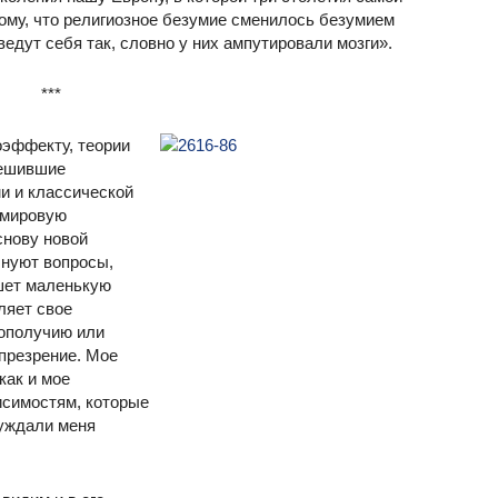
ому, что религиозное безумие сменилось безумием
дут себя так, словно у них ампутировали мозги».
***
оэффекту, теории
решившие
и и классической
 мировую
снову новой
лнуют вопросы,
ишет маленькую
еляет свое
гополучию или
 презрение. Мое
как и мое
исимостям, которые
уждали меня