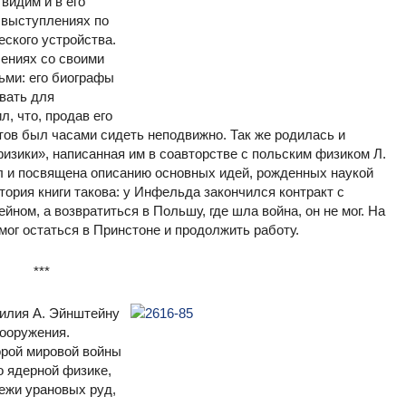
видим и в его
 выступлениях по
еского устройства.
шениях со своими
ьми: его биографы
вать для
, что, продав его
отов был часами сидеть неподвижно. Так же родилась и
изики», написанная им в соавторстве с польским физиком Л.
 и посвящена описанию основных идей, рожденных наукой
тория книги такова: у Инфельда закончился контракт с
йном, а возвратиться в Польшу, где шла война, он не мог. На
ог остаться в Принстоне и продолжить работу.
***
силия А. Эйнштейну
вооружения.
орой мировой войны
о ядерной физике,
ежи урановых руд,