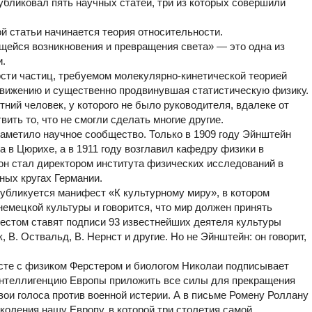
убликовал пять научных статей, три из которых совершили
 статьи начинается теория относительности.
щейся возникновения и превращения света» — это одна из
и.
ти частиц, требуемом молекулярно-кинетической теорией
вижению и существенно продвинувшая статистическую физику.
тний человек, у которого не было руководителя, вдалеке от
ить то, что не смогли сделать многие другие.
заметило научное сообщество. Только в 1909 году Эйнштейн
 в Цюрихе, а в 1911 году возглавил кафедру физики в
 он стал директором института физических исследований в
ных кругах Германии.
публикуется манифест «К культурному миру», в котором
емецкой культуры и говорится, что мир должен принять
естом ставят подписи 93 известнейших деятеля культуры
, В. Оствальд, В. Нернст и другие. Но не Эйнштейн: он говорит,
есте с физиком Ферстером и биологом Николаи подписывает
 интеллигенцию Европы приложить все силы для прекращения
вои голоса против военной истерии. А в письме Ромену Роллану
оления нашу Европу, в которой три столетия самой