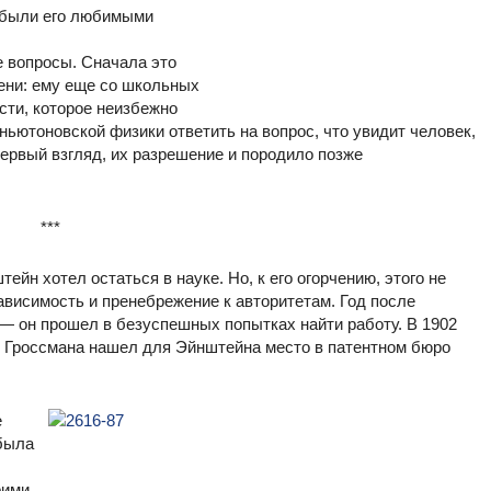
ь были его любимыми
е вопросы. Сначала это
ени: ему еще со школьных
сти, которое неизбежно
 ньютоновской физики ответить на вопрос, что увидит человек,
ервый взгляд, их разрешение и породило позже
***
йн хотел остаться в науке. Но, к его огорчению, этого не
ависимость и пренебрежение к авторитетам. Год после
— он прошел в безуспешных попытках найти работу. В 1902
 М. Гроссмана нашел для Эйнштейна место в патентном бюро
е
 была
оими