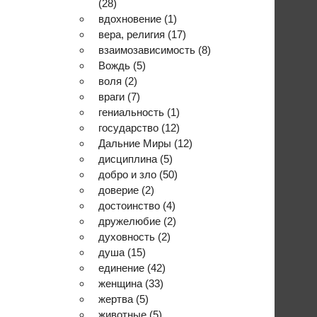
(28)
вдохновение
(1)
вера, религия
(17)
взаимозависимость
(8)
Вождь
(5)
воля
(2)
враги
(7)
гениальность
(1)
государство
(12)
Дальние Миры
(12)
дисциплина
(5)
добро и зло
(50)
доверие
(2)
достоинство
(4)
дружелюбие
(2)
духовность
(2)
душа
(15)
единение
(42)
женщина
(33)
жертва
(5)
животные
(5)