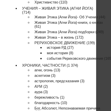
Христианство
(110)
УЧЕНИЯ – ЖИВАЯ ЭТИКА (АГНИ ЙОГА)
(714)
Живая Этика (Агни Йога)- Об Учении
(44)
Живая Этика (Агни Йога)-книги, о книгах
(61)
Живая Этика (Агни Йога)-подборки
(249)
Живая Этика – в жизнь
(172)
РЕРИХОВСКОЕ ДВИЖЕНИЕ
(199)
история РД
(27)
моя история
(8)
события Рериховского движения
(165
ХРОНИКИ, ЧАСТНОСТИ
(1 374)
агни, огонь
(13)
аскетизм
(3)
астрология, предсказания
(3)
АУМ
(2)
аура
(3)
бережливость
(1)
благодарность
(10)
Бог, Абсолют, Непознаваемая причина