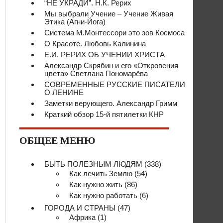
“НЕ УКРАДИ”. Н.К. Рерих
Мы выбрали Учение – Учение Живая
Этика (Агни-Йога)
Система М.Монтессори это зов Космоса
О Красоте. Любовь Калинина
Е.И. РЕРИХ ОБ УЧЕНИИ ХРИСТА
Александр Скрябин и его «Откровения
цвета» Светлана Пономарёва
СОВРЕМЕННЫЕ РУССКИЕ ПИСАТЕЛИ
О ЛЕНИНЕ
Заметки верующего. Александр Гримм
Краткий обзор 15-й пятилетки КНР
ОБЩЕЕ МЕНЮ
БЫТЬ ПОЛЕЗНЫМ ЛЮДЯМ
(338)
Как лечить Землю
(54)
Как нужно жить
(86)
Как нужно работать
(6)
ГОРОДА И СТРАНЫ
(47)
Африка
(1)