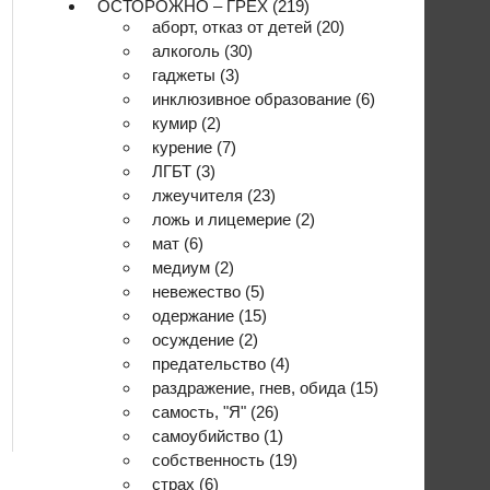
ОСТОРОЖНО – ГРЕХ
(219)
аборт, отказ от детей
(20)
алкоголь
(30)
гаджеты
(3)
инклюзивное образование
(6)
кумир
(2)
курение
(7)
ЛГБТ
(3)
лжеучителя
(23)
ложь и лицемерие
(2)
мат
(6)
медиум
(2)
невежество
(5)
одержание
(15)
осуждение
(2)
предательство
(4)
раздражение, гнев, обида
(15)
самость, "Я"
(26)
самоубийство
(1)
собственность
(19)
страх
(6)