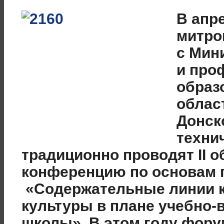
В апр
митро
с Мин
и про
образ
облас
Донск
техни
традиционно проводят II 
конференцию по основам 
«Содержательные линии к
культуры в плане учебно-
школы». В этом году фор