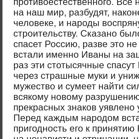
противоестественного. Все 
на наш мир, разбудят, нако
человеке, и народы воспрян
строительству. Сказано был
спасет Россию, разве это н
встали именно Иваны на за
раз эти стотысячные спасу
через страшные муки и униж
мужество и сумеет найти си
всякому новому разрушению
прекрасных знаков уявлено 
Перед каждым народом вста
пригодность его к принятию
на ненависти и отрицании, 