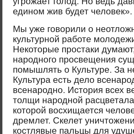
угрожает голод. Но ведь дав
едином жив будет человек».
Мы уже говорили о неотлож
культурной работе молодежи
Некоторые простаки думают
народного просвещения суще
помышлять о Культуре. За не
Культура есть дело всенаро
всенародно. История всех ве
толщи народной расцветала
которой восхищается челове
дремлет. Скелет уничтожени
костлявые пальцы для удуше