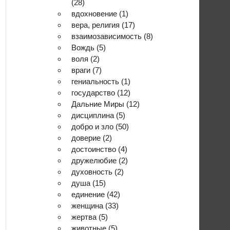
(28)
вдохновение
(1)
вера, религия
(17)
взаимозависимость
(8)
Вождь
(5)
воля
(2)
враги
(7)
гениальность
(1)
государство
(12)
Дальние Миры
(12)
дисциплина
(5)
добро и зло
(50)
доверие
(2)
достоинство
(4)
дружелюбие
(2)
духовность
(2)
душа
(15)
единение
(42)
женщина
(33)
жертва
(5)
животные
(5)