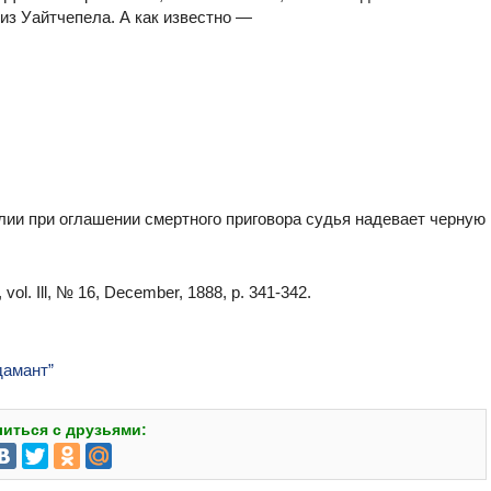
из Уайтчепела. А как известно —
лии при оглашении смертного приговора судья надевает черную
ol. Ill, № 16, December, 1888, p. 341-342.
дамант”
иться с друзьями: