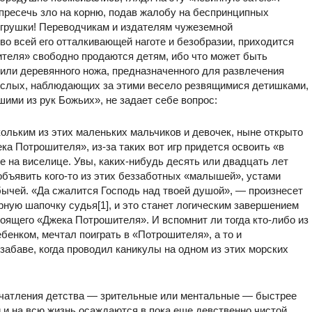
 пресечь зло на корню, подав жалобу на беспринципных
игрушки! Переводчикам и издателям чужеземной
во всей его отталкивающей наготе и безобразии, приходится
теля» свободно продаются детям, ибо что может быть
 или деревянного ножа, предназначенного для развлечения
зрослых, наблюдающих за этими весело резвящимися детишками,
ми из рук Божьих», не задает себе вопрос:
скольким из этих маленьких мальчиков и девочек, ныне открыто
а Потрошителя», из-за таких вот игр придется освоить «в
 на виселице. Увы, каких-нибудь десять или двадцать лет
объявить кого-то из этих беззаботных «малышей», устами
ычей. «Да сжалится Господь над твоей душой», — произнесет
рную шапочку судья[1], и это станет логическим завершением
стоящего «Джека Потрошителя». И вспомнит ли тогда кто-либо из
бенком, мечтал поиграть в «Потрошителя», а то и
забаве, когда проводил каникулы на одном из этих морских
печатления детства — зрительные или ментальные — быстрее
и на всю жизнь осаждаются в пока еще девственно чистой