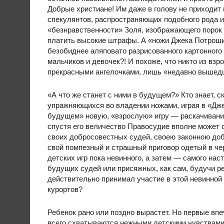
Добрые христиане! Им даже в голову не приходит
спекулянтов, распространяющих подобного рода 
«безнравственности» Золя, изображающего порок 
платить высокие штрафы. А «ножи Джека Потроши
безобиднее аляповато разрисованного картонного
мальчиков и девочек?! И похоже, что никто из в
прекрасными ангелочками, лишь «недавно вышедши
«А что же станет с ними в будущем?» Кто знает, 
упражняющихся во владении ножами, играя в «Джек
будущем» новую, «взрослую» игру — раскачивание
спустя его величество Правосудие вполне может 
своих добросовестных судей, своею законною доб
свой помпезный и страшный приговор одетый в че
детских игр пока невинного, а затем — самого на
будущих судей или присяжных, как сам, будучи ре
действительно принимал участие в этой невинной 
курортов?
Ребенок рано или поздно вырастет. Но первые в
всего схватываются нежными детскими чувствами 