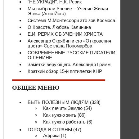
“НЕ УКРАДИ”. Н.К. Рерих
Мы выбрали Учение – Учение Живая
Этика (Агни-Йога)
Система М.Монтессори это зов Космоса
О Красоте. Любовь Калинина
Е.И. РЕРИХ ОБ УЧЕНИИ ХРИСТА
Александр Скрябин и его «Откровения
цвета» Светлана Пономарёва
СОВРЕМЕННЫЕ РУССКИЕ ПИСАТЕЛИ
О ЛЕНИНЕ
Заметки верующего. Александр Гримм
Краткий обзор 15-й пятилетки КНР
ОБЩЕЕ МЕНЮ
БЫТЬ ПОЛЕЗНЫМ ЛЮДЯМ
(338)
Как лечить Землю
(54)
Как нужно жить
(86)
Как нужно работать
(6)
ГОРОДА И СТРАНЫ
(47)
Африка
(1)