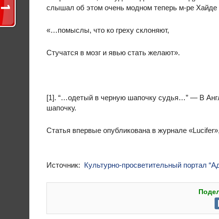
слышал об этом очень модном теперь м-ре Хайде 
«…помыслы, что ко греху склоняют,
Стучатся в мозг и явью стать желают».
[1]. “…одетый в черную шапочку судья…” — В Анг
шапочку.
Статья впервые опубликована в журнале «Lucifer», v
Источник:
Культурно-просветительный портал “А
Подел