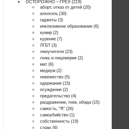
ОСТОРОЖНО – ГРЕХ
(219)
аборт, отказ от детей
(20)
алкоголь
(30)
гаджеты
(3)
инклюзивное образование
(6)
кумир
(2)
курение
(7)
ЛГБТ
(3)
лжеучителя
(23)
ложь и лицемерие
(2)
мат
(6)
медиум
(2)
невежество
(5)
одержание
(15)
осуждение
(2)
предательство
(4)
раздражение, гнев, обида
(15)
самость, "Я"
(26)
самоубийство
(1)
собственность
(19)
страх
(6)