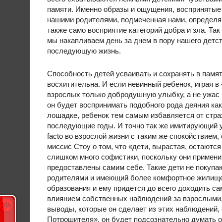
памяти. Именно образы и ощущения, воспринятые н
нашими родителями, подмеченная нами, определя
также само восприятие категорий добра и зла. Та
мы накапливаем день за днем в пору нашего детст
последующую жизнь.
Способность детей усваивать и сохранять в памя
восхитительна. И если невинный ребенок, играя в
взрослых только добродушную улыбку, а не ужас и
он будет воспринимать подобного рода деяния как
лошадке, ребенок тем самым избавляется от стра
последующие годы. И точно так же имитирующий у
fасtо во взрослой жизни с таким же спокойствием,
миссис Стоу о том, что «дети, вырастая, остаютс
слишком много софистики, поскольку они примени
предоставлены самим себе. Такие дети не покупа
родителями и имеющий более комфортное жилище, 
образования и ему придется до всего доходить 
влиянием собственных наблюдений за взрослыми, 
выводы, которые он сделает из этих наблюдений,
Потрошителя», он будет подсознательно думать о