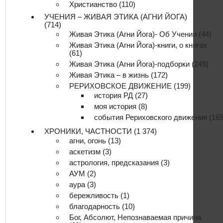
Христианство
(110)
УЧЕНИЯ – ЖИВАЯ ЭТИКА (АГНИ ЙОГА)
(714)
Живая Этика (Агни Йога)- Об Учении
(44)
Живая Этика (Агни Йога)-книги, о книгах
(61)
Живая Этика (Агни Йога)-подборки
(249)
Живая Этика – в жизнь
(172)
РЕРИХОВСКОЕ ДВИЖЕНИЕ
(199)
история РД
(27)
моя история
(8)
события Рериховского движения
(165
ХРОНИКИ, ЧАСТНОСТИ
(1 374)
агни, огонь
(13)
аскетизм
(3)
астрология, предсказания
(3)
АУМ
(2)
аура
(3)
бережливость
(1)
благодарность
(10)
Бог, Абсолют, Непознаваемая причина