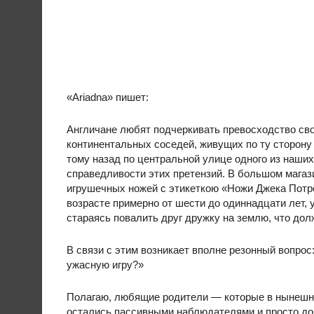
«Ariadna» пишет:
Англичане любят подчеркивать превосходство св
континентальных соседей, живущих по ту сторону
тому назад по центральной улице одного из наших
справедливости этих претензий. В большом магаз
игрушечных ножей с этикеткою «Ножи Джека Потро
возрасте примерно от шести до одиннадцати лет, 
стараясь повалить друг дружку на землю, что до
В связи с этим возникает вполне резонный вопрос:
ужасную игру?»
Полагаю, любящие родители — которые в нынешне
остались пассивными наблюдателями и просто до