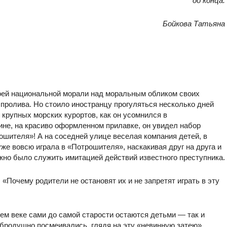
до конца.
Бойкова Татьяна
оей национальной морали над моральным обликом своих
 пролива. Но стоило иностранцу прогуляться несколько дней
 крупных морских курортов, как он усомнился в
ине, на красиво оформленном прилавке, он увидел набор
шителя»! А на соседней улице веселая компания детей, в
уже вовсю играла в «Потрошителя», наскакивая друг на друга и
лжно было служить имитацией действий известного преступника.
 «Почему родители не остановят их и не запретят играть в эту
м веке сами до самой старости остаются детьми — так и
бродушно посмеивались, глядя на эту «невинную затею».