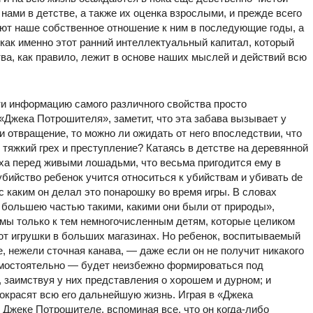
ами в детстве, а также их оценка взрослыми, и прежде всего
ют наше собственное отношение к ним в последующие годы, а
к как именно этот ранний интеллектуальный капитал, который
ва, как правило, лежит в основе наших мыслей и действий всю
ти информацию самого различного свойства просто
 «Джека Потрошителя», заметит, что эта забава вызывает у
 отвращение, то можно ли ожидать от него впоследствии, что
 тяжкий грех и преступление? Катаясь в детстве на деревянной
ха перед живыми лошадьми, что весьма пригодится ему в
бийство ребенок учится относиться к убийствам и убивать dе
 с каким он делал это понарошку во время игры. В словах
я большею частью такими, какими они были от природы»,
мы только к тем немногочисленным детям, которые целиком
ют игрушки в больших магазинах. Но ребенок, воспитываемый
нежели сточная канава, — даже если он не получит никакого
самостоятельно — будет неизбежно формироваться под
заимствуя у них представления о хорошем и дурном; и
 окрасят всю его дальнейшую жизнь. Играя в «Джека
 Джеке Потрошителе, вспоминая все, что он когда-либо