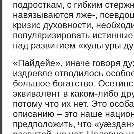
подросткам, с гибким стержн
навязываются лже-, псевдоц
кризис духовности, необход
популяризировать истинные 
над развитием «культуры д
«Пайдейе», иначе говоря ду
издревле отводилось особо
большое богатство. Осетин
эквивалент в каком-либо др
потому что их нет. Это особ
описанию – это наше нацио
предположить, что «уæздан»